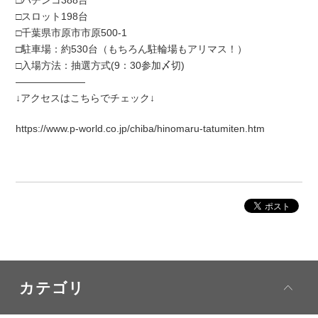
□パチンコ388台
□スロット198台
□千葉県市原市市原500-1
□駐車場：約530台（もちろん駐輪場もアリマス！）
□入場方法：抽選方式(9：30参加〆切)
―――――――
↓アクセスはこちらでチェック↓
https://www.p-world.co.jp/chiba/hinomaru-tatumiten.htm
カテゴリ