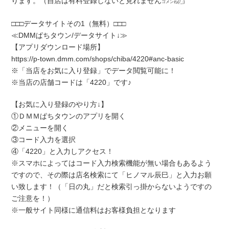
ります。（自店は有料登録しないと見れません
ゴメンね(/_;)
□□□データサイトその1（無料）□□□
≪DMMぱちタウン/データサイト↓≫
【アプリダウンロード場所】
https://p-town.dmm.com/shops/chiba/4220#anc-basic
※「当店をお気に入り登録」でデータ閲覧可能に！
※当店の店舗コードは「4220」です♪
【お気に入り登録のやり方↓】
①ＤＭＭぱちタウンのアプリを開く
②メニューを開く
③コード入力を選択
④「4220」と入力しアクセス！
※スマホによってはコード入力検索機能が無い場合もあるよう
ですので、その際は店名検索にて「ヒノマル辰巳」と入力お願
い致します！（「日の丸」だと検索引っ掛からないようですの
ご注意を！）
※一般サイト同様に通信料はお客様負担となります