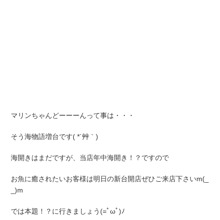
マリンちゃんどーーーんって事は・・・
そう海物語増台です( *´艸｀)
海開きはまだですが、当店年中海開き！？ですので
お魚に癒されたいお客様は明日の新台開店ぜひご来店下さいm(_
_)m
では本題！？に行きましょう(=ﾟωﾟ)ﾉ