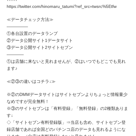
https://twitter.com/hinomaru_tatumi?ref_src=twsrc%5Etfw
≪データチェック方法≫
―――――
①各台設置のデータランプ
②データ公開サイト1データサイト
③データ公開サイト2サイトセブン
――――
①は店舗に来ないと見れませんが、②はいつでもどこでも見れ
ます♪
≪②③の違いはコチラ↓≫
※②のDMMデータサイトはサイトセブンよりちょっと情報量少
なめですが完全無料！
※③のサイトセブンは「有料登録」「無料登録」の2種類ありま
す↓
◇「サイトセブン有料登録版」⇒当店も含め、サイトセブン登
録店舗であれば全国どのパチンコ店のデータも見れるようにな