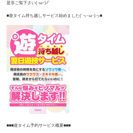
是非ご覧下さい(･ω･)ﾉﾞ
■遊タイム持ち越しサービス始めました(´っ･ω･)っ■
■■■遊タイム予約サービス概要■■■