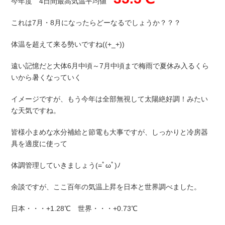
今年度 4日間最高気温平均値
これは7月・8月になったらどーなるでしょうか？？？
体温を超えて来る勢いですね((+_+))
遠い記憶だと大体6月中頃～7月中頃まで梅雨で夏休み入るくら
いから暑くなっていく
イメージですが、もう今年は全部無視して太陽絶好調！みたい
な天気ですね。
皆様小まめな水分補給と節電も大事ですが、しっかりと冷房器
具を適度に使って
体調管理していきましょう(=ﾟωﾟ)ﾉ
余談ですが、ここ百年の気温上昇を日本と世界調べました。
日本・・・+1.28℃ 世界・・・+0.73℃