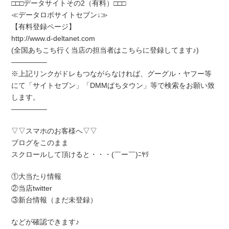
□□□データサイトその2（有料）□□□
≪データロボサイトセブン↓≫
【有料登録ページ】
http://www.d-deltanet.com
(全国あちこち行く当店の担当者はこちらに登録してます♪)
―――――
※上記リンクがドレもつながらなければ、グーグル・ヤフー等
にて「サイトセブン」「DMMぱちタウン」等で検索をお願い致
します。
―――――
▽▽スマホのお客様へ▽▽
ブログをこのまま
スクロールして頂けると・・・(￣ー￣)ﾆﾔﾘ
①大当たり情報
②当店twitter
③新台情報（まだ未登録）
などが確認できます♪