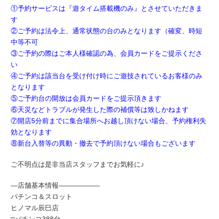
①予約サービスは『遊タイム搭載機のみ』とさせていただきま
す
②ご予約は法令上、通常状態の台のみとなります（確変、時短
中等不可
③ご予約の際はご本人様確認の為、会員カードをご提示くださ
い
④ご予約は該当台を受け付け時にご遊技されているお客様のみ
となります
⑤ご予約台の開放は会員カードをご提示頂きます
⑥天災などトラブルが発生した際の補償等は致しかねます
⑦開店5分前までに集合場所へお越し頂けない場合、予約権利失
効となります
⑧新台入替等の異動・撤去で予約頂けない場合もございます
ご不明点は是非当店スタッフまでお気軽に♪
―店舗基本情報――――――
パチンコ＆スロット
ヒノマル辰巳店