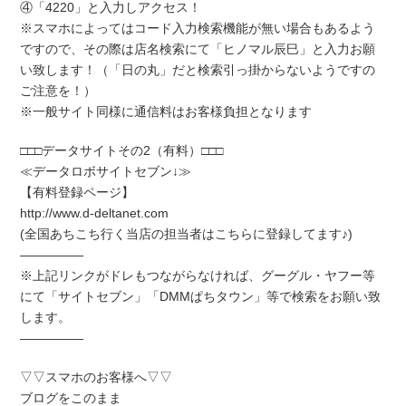
④「4220」と入力しアクセス！
※スマホによってはコード入力検索機能が無い場合もあるよう
ですので、その際は店名検索にて「ヒノマル辰巳」と入力お願
い致します！（「日の丸」だと検索引っ掛からないようですの
ご注意を！）
※一般サイト同様に通信料はお客様負担となります
□□□データサイトその2（有料）□□□
≪データロボサイトセブン↓≫
【有料登録ページ】
http://www.d-deltanet.com
(全国あちこち行く当店の担当者はこちらに登録してます♪)
―――――
※上記リンクがドレもつながらなければ、グーグル・ヤフー等
にて「サイトセブン」「DMMぱちタウン」等で検索をお願い致
します。
―――――
▽▽スマホのお客様へ▽▽
ブログをこのまま