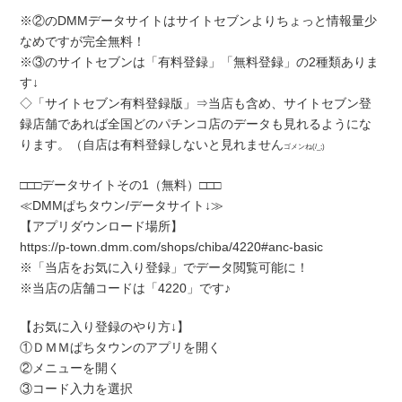
※②のDMMデータサイトはサイトセブンよりちょっと情報量少
なめですが完全無料！
※③のサイトセブンは「有料登録」「無料登録」の2種類ありま
す↓
◇「サイトセブン有料登録版」⇒当店も含め、サイトセブン登
録店舗であれば全国どのパチンコ店のデータも見れるようにな
ります。（自店は有料登録しないと見れません
ゴメンね(/_;)
□□□データサイトその1（無料）□□□
≪DMMぱちタウン/データサイト↓≫
【アプリダウンロード場所】
https://p-town.dmm.com/shops/chiba/4220#anc-basic
※「当店をお気に入り登録」でデータ閲覧可能に！
※当店の店舗コードは「4220」です♪
【お気に入り登録のやり方↓】
①ＤＭＭぱちタウンのアプリを開く
②メニューを開く
③コード入力を選択