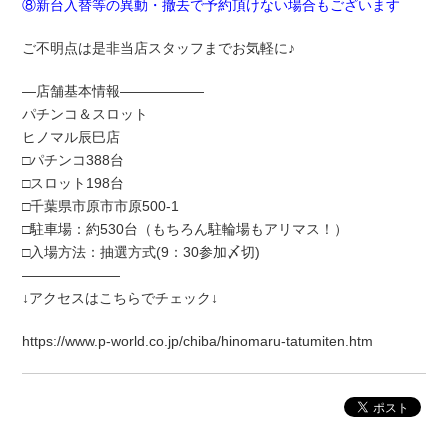
⑧新台入替等の異動・撤去で予約頂けない場合もございます
ご不明点は是非当店スタッフまでお気軽に♪
―店舗基本情報――――――
パチンコ＆スロット
ヒノマル辰巳店
□パチンコ388台
□スロット198台
□千葉県市原市市原500-1
□駐車場：約530台（もちろん駐輪場もアリマス！）
□入場方法：抽選方式(9：30参加〆切)
―――――――
↓アクセスはこちらでチェック↓
https://www.p-world.co.jp/chiba/hinomaru-tatumiten.htm