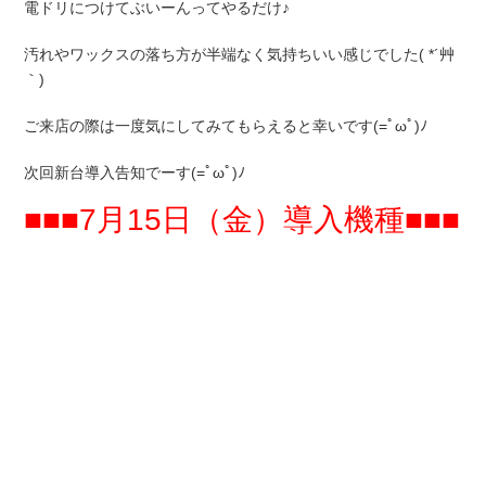
電ドリにつけてぶいーんってやるだけ♪
汚れやワックスの落ち方が半端なく気持ちいい感じでした( *´艸
｀)
ご来店の際は一度気にしてみてもらえると幸いです(=ﾟωﾟ)ﾉ
次回新台導入告知でーす(=ﾟωﾟ)ﾉ
■■■7月15日（金）導入機種■■■