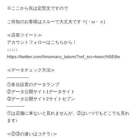
※ここから先は定型文ですので
ご存知のお客様はスルーで大丈夫ですヾ(・ω・ｏ)
≪店長ツイート≫
アカウントフォローはこちらから！
↓↓↓↓↓
https://twitter.com/hinomaru_tatumi?ref_src=twsrc%5Etfw
≪データチェック方法≫
―――――
①各台設置のデータランプ
②データ公開サイト1データサイト
③データ公開サイト2サイトセブン
――――
①は店舗に来ないと見れませんが、②はいつでもどこでも見れ
ます♪
≪②③の違いはコチラ↓≫