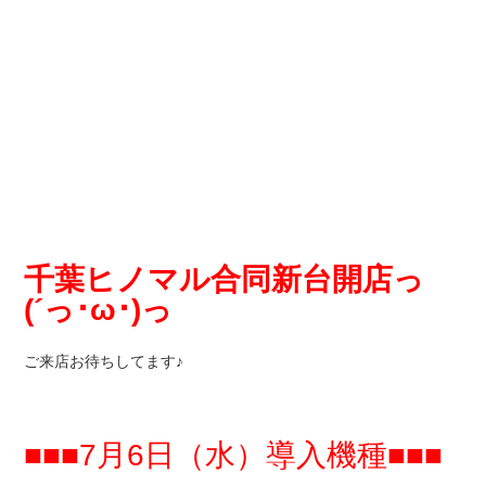
千葉ヒノマル合同新台開店っ
(´っ･ω･)っ
ご来店お待ちしてます♪
■■■7月6日（水）導入機種■■■