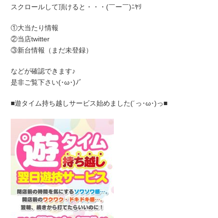
スクロールして頂けると・・・(￣ー￣)ﾆﾔﾘ
①大当たり情報
②当店twitter
③新台情報（まだ未登録）
などが確認できます♪
是非ご覧下さい(･ω･)ﾉﾞ
■遊タイム持ち越しサービス始めました(´っ･ω･)っ■