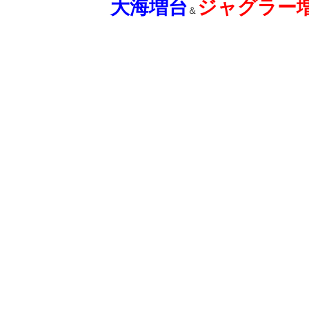
大海増台
ジャグラー
＆