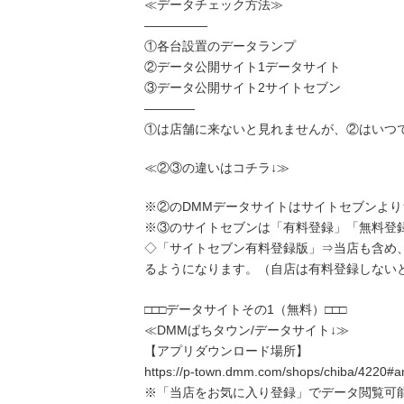
≪データチェック方法≫
―――――
①各台設置のデータランプ
②データ公開サイト1データサイト
③データ公開サイト2サイトセブン
――――
①は店舗に来ないと見れませんが、②はいつ
≪②③の違いはコチラ↓≫
※②のDMMデータサイトはサイトセブンよ
※③のサイトセブンは「有料登録」「無料登録
◇「サイトセブン有料登録版」⇒当店も含め
るようになります。（自店は有料登録しない
□□□データサイトその1（無料）□□□
≪DMMぱちタウン/データサイト↓≫
【アプリダウンロード場所】
https://p-town.dmm.com/shops/chiba/4220#a
※「当店をお気に入り登録」でデータ閲覧可