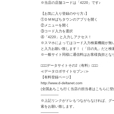
※当店の店舗コードは「4220」です♪
【お気に入り登録のやり方↓】
①ＤＭＭぱちタウンのアプリを開く
②メニューを開く
③コード入力を選択
④「4220」と入力しアクセス！
※スマホによってはコード入力検索機能が無
と入力お願い致します！（「日の丸」だと検
※一般サイト同様に通信料はお客様負担とな
□□□データサイトその2（有料）□□□
≪データロボサイトセブン↓≫
【有料登録ページ】
http://www.d-deltanet.com
(全国あちこち行く当店の担当者はこちらに登
―――――
※上記リンクがドレもつながらなければ、グ
索をお願い致します。
―――――