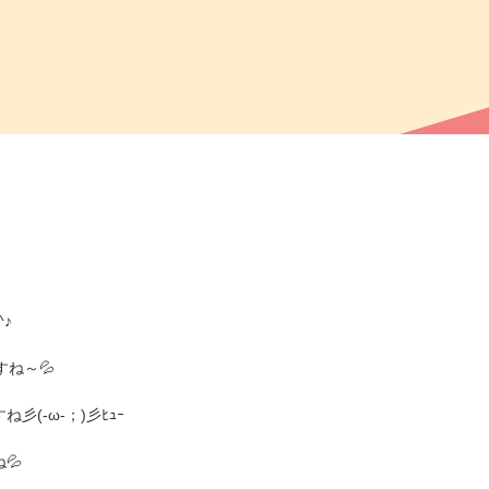
♪
ね～💦
(-ω-；)彡ﾋｭｰ
💦