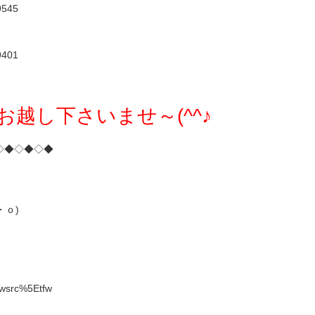
9545
9401
越し下さいませ～(^^♪
◇◆◇◆◇◆
・ｏ)
=twsrc%5Etfw