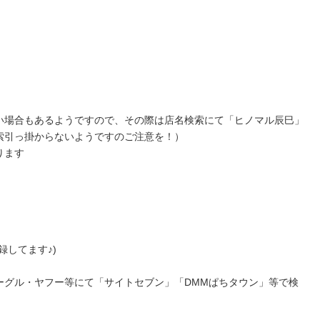
い場合もあるようですので、その際は店名検索にて「ヒノマル辰巳」
索引っ掛からないようですのご注意を！）
ります
録してます♪)
ーグル・ヤフー等にて「サイトセブン」「DMMぱちタウン」等で検