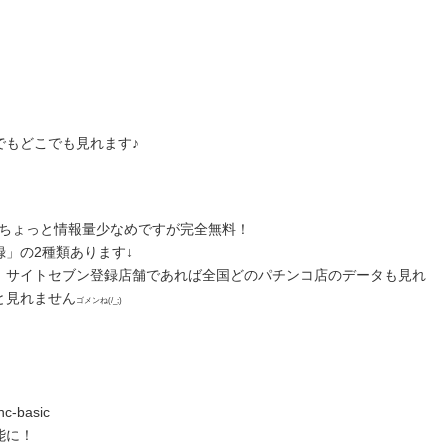
でもどこでも見れます♪
りちょっと情報量少なめですが完全無料！
」の2種類あります↓
、サイトセブン登録店舗であれば全国どのパチンコ店のデータも見れ
と見れません
ゴメンね(/_;)
nc-basic
能に！