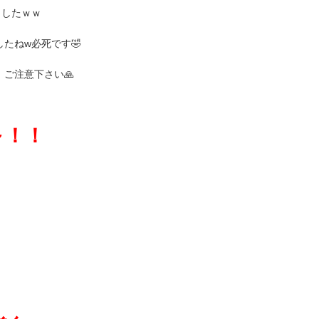
ましたｗｗ
たねw必死です🤣
ご注意下さい🙏
～！！