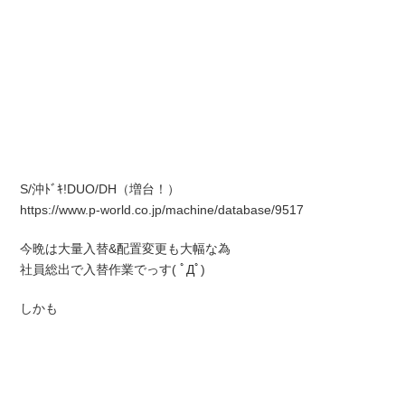
S/沖ﾄﾞｷ!DUO/DH（増台！）
https://www.p-world.co.jp/machine/database/9517
今晩は大量入替&配置変更も大幅な為
社員総出で入替作業でっす( ﾟДﾟ)
しかも