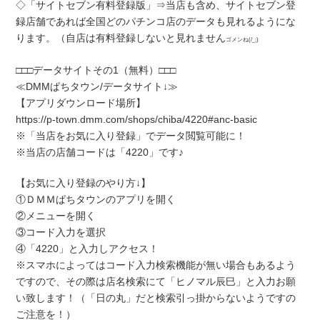
◇「サイトセブン有料登録版」⇒当店も含め、サイトセブン登
録店舗であれば全国どのパチンコ店のデータも見れるようにな
ります。（自店は有料登録しないと見れません
ゴメンね(/_;)
□□□データサイトその1（無料）□□□
≪DMMぱちタウン/データサイト↓≫
【アプリダウンロード場所】
https://p-town.dmm.com/shops/chiba/4220#anc-basic
※「当店をお気に入り登録」でデータ閲覧可能に！
※当店の店舗コードは「4220」です♪
【お気に入り登録のやり方↓】
①ＤＭＭぱちタウンのアプリを開く
②メニューを開く
③コード入力を選択
④「4220」と入力しアクセス！
※スマホによってはコード入力検索機能が無い場合もあるよう
ですので、その際は店名検索にて「ヒノマル辰巳」と入力お願
い致します！（「日の丸」だと検索引っ掛からないようですの
ご注意を！）