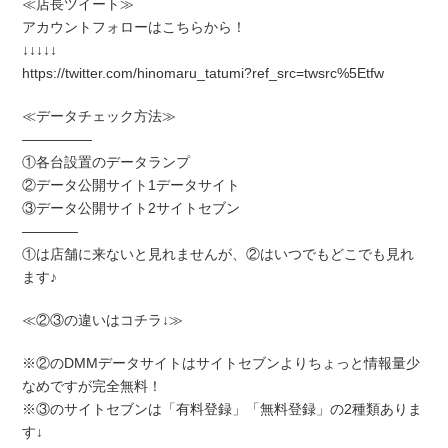
≪店長ツイート≫
アカウントフォローはこちらから！
↓↓↓↓↓
https://twitter.com/hinomaru_tatumi?ref_src=twsrc%5Etfw
≪データチェック方法≫
―――――
①各台設置のデータランプ
②データ公開サイト1データサイト
③データ公開サイト2サイトセブン
――――
①は店舗に来ないと見れませんが、②はいつでもどこでも見れ
ます♪
≪②③の違いはコチラ↓≫
※②のDMMデータサイトはサイトセブンよりちょっと情報量少
なめですが完全無料！
※③のサイトセブンは「有料登録」「無料登録」の2種類ありま
す↓