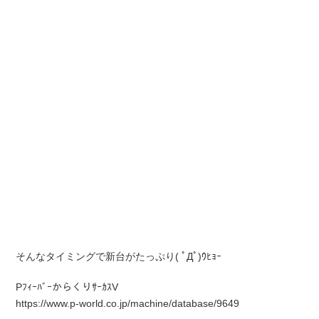
そんなタイミングで新台がたっぷり( ﾟДﾟ)ｳﾋｮｰ
PﾌｨｰﾊﾞｰからくりｻｰｶｽV
https://www.p-world.co.jp/machine/database/9649