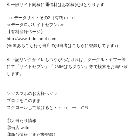
※一般サイト同様に通信料はお客様負担となります
□□□データサイトその2（有料）□□□
≪データロボサイトセブン↓≫
【有料登録ページ】
http://www.d-deltanet.com
(全国あちこち行く当店の担当者はこちらに登録してます♪)
―――――
※上記リンクがドレもつながらなければ、グーグル・ヤフー等
にて「サイトセブン」「DMMぱちタウン」等で検索をお願い致
します。
―――――
▽▽スマホのお客様へ▽▽
ブログをこのまま
スクロールして頂けると・・・(￣ー￣)ﾆﾔﾘ
①大当たり情報
②当店twitter
③新台情報（まだ未登録）