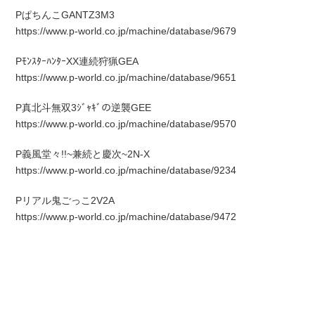
PぱちんこGANTZ3M3
https://www.p-world.co.jp/machine/database/9679
PﾓﾝｽﾀｰﾊﾝﾀｰXX連続狩猟GEA
https://www.p-world.co.jp/machine/database/9651
P真北斗無双3ｼﾞｬｷﾞの逆襲GEE
https://www.p-world.co.jp/machine/database/9570
P義風堂々!!~兼続と慶次~2N-X
https://www.p-world.co.jp/machine/database/9234
Pリアル鬼ごっこ2V2A
https://www.p-world.co.jp/machine/database/9472