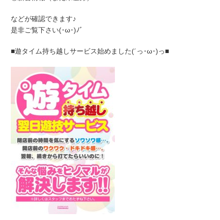
などが確認できます♪
是非ご覧下さい(･ω･)ﾉﾞ
■遊タイム持ち越しサービス始めました(´っ･ω･)っ■