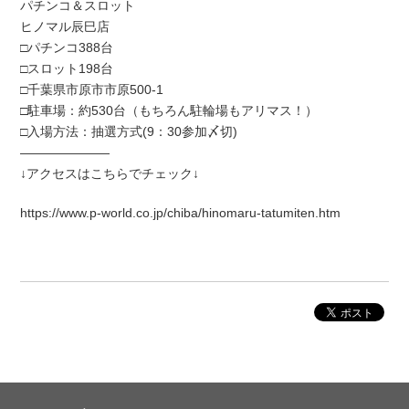
パチンコ＆スロット
ヒノマル辰巳店
□パチンコ388台
□スロット198台
□千葉県市原市市原500-1
□駐車場：約530台（もちろん駐輪場もアリマス！）
□入場方法：抽選方式(9：30参加〆切)
―――――――
↓アクセスはこちらでチェック↓
https://www.p-world.co.jp/chiba/hinomaru-tatumiten.htm