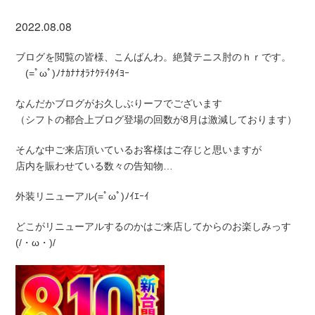
2022.08.08
ブログを閲覧の皆様、こんばんわ。絶賛テニス肘のｈｒです。
(=ﾟωﾟ)ﾉﾅｶﾅﾅｵﾗﾅｸﾃｲﾀｲﾖｰ
なんだかブログがお久しぶりーフでございます
（シフトの都合上ブログ登場の回数が8月は激減しております）
そんな中ご来店頂いているお客様はご存じと思いますが
店内を賑わせている数々の告知物…
外装リニューアル(=ﾟωﾟ)ﾉｲｴｰｲ
どこがリニューアルするのかはご来店してからのお楽しみっす
(/・ω・)/