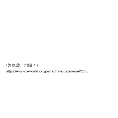
P海物語E（増台！）
https://www.p-world.co.jp/machine/database/9256