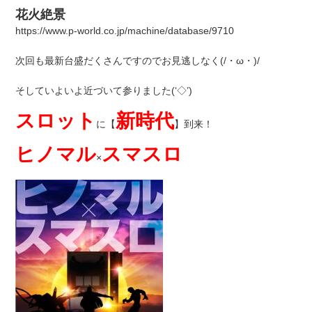
花火絶景
https://www.p-world.co.jp/machine/database/9710
次回も最新台盛だくさんですのでお見逃しなく(/・ω・)/
そしていよいよ近づいて参りました(‘◇’)ゞ
スロット
新時代
に【
】到来！
ヒノマル
スマスロ
×