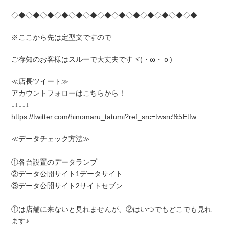
◇◆◇◆◇◆◇◆◇◆◇◆◇◆◇◆◇◆◇◆◇◆◇◆◇◆
※ここから先は定型文ですので
ご存知のお客様はスルーで大丈夫ですヾ(・ω・ｏ)
≪店長ツイート≫
アカウントフォローはこちらから！
↓↓↓↓↓
https://twitter.com/hinomaru_tatumi?ref_src=twsrc%5Etfw
≪データチェック方法≫
―――――
①各台設置のデータランプ
②データ公開サイト1データサイト
③データ公開サイト2サイトセブン
――――
①は店舗に来ないと見れませんが、②はいつでもどこでも見れ
ます♪