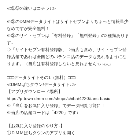
≪②③の違いはコチラ↓≫
※②のDMMデータサイトはサイトセブンよりちょっと情報量少
なめですが完全無料！
※③のサイトセブンは「有料登録」「無料登録」の2種類ありま
す↓
◇「サイトセブン有料登録版」⇒当店も含め、サイトセブン登
録店舗であれば全国どのパチンコ店のデータも見れるようにな
ります。（自店は有料登録しないと見れません
ゴメンね(/_;)
□□□データサイトその1（無料）□□□
≪DMMぱちタウン/データサイト↓≫
【アプリダウンロード場所】
https://p-town.dmm.com/shops/chiba/4220#anc-basic
※「当店をお気に入り登録」でデータ閲覧可能に！
※当店の店舗コードは「4220」です♪
【お気に入り登録のやり方↓】
①ＤＭＭぱちタウンのアプリを開く