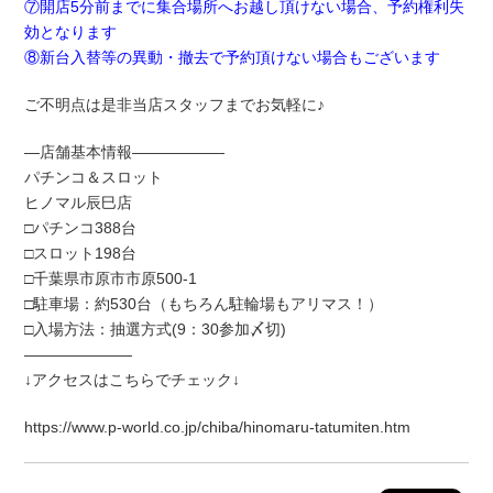
⑦開店5分前までに集合場所へお越し頂けない場合、予約権利失
効となります
⑧新台入替等の異動・撤去で予約頂けない場合もございます
ご不明点は是非当店スタッフまでお気軽に♪
―店舗基本情報――――――
パチンコ＆スロット
ヒノマル辰巳店
□パチンコ388台
□スロット198台
□千葉県市原市市原500-1
□駐車場：約530台（もちろん駐輪場もアリマス！）
□入場方法：抽選方式(9：30参加〆切)
―――――――
↓アクセスはこちらでチェック↓
https://www.p-world.co.jp/chiba/hinomaru-tatumiten.htm