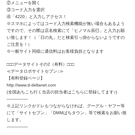
②メニューを開く
③コード入力を選択
④「4220」と入力しアクセス！
※スマホによってはコード入力検索機能が無い場合もあるよう
ですので、その際は店名検索にて「ヒノマル辰巳」と入力お願
い致します！（「日の丸」だと検索引っ掛からないようですの
ご注意を！）
※一般サイト同様に通信料はお客様負担となります
□□□データサイトその2（有料）□□□
≪データロボサイトセブン↓≫
【有料登録ページ】
http://www.d-deltanet.com
(全国あちこち行く当店の担当者はこちらに登録してます♪)
―――――
※上記リンクがドレもつながらなければ、グーグル・ヤフー等
にて「サイトセブン」「DMMぱちタウン」等で検索をお願い致
します。
―――――