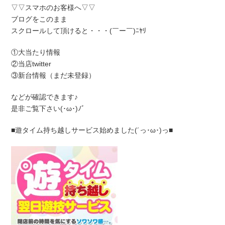
▽▽スマホのお客様へ▽▽
ブログをこのまま
スクロールして頂けると・・・(￣ー￣)ﾆﾔﾘ
①大当たり情報
②当店twitter
③新台情報（まだ未登録）
などが確認できます♪
是非ご覧下さい(･ω･)ﾉﾞ
■遊タイム持ち越しサービス始めました(´っ･ω･)っ■