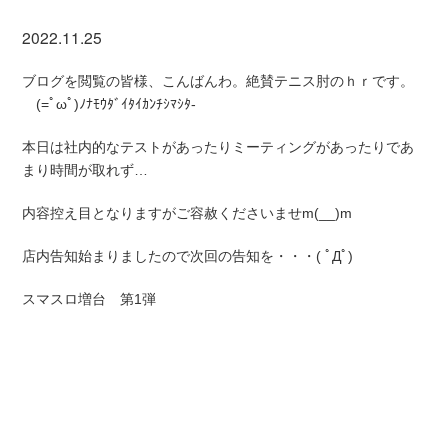
2022.11.25
ブログを閲覧の皆様、こんばんわ。絶賛テニス肘のｈｒです。
(=ﾟωﾟ)ﾉﾅﾓｳﾀﾞｲﾀｲｶﾝﾁｼﾏｼﾀ-
本日は社内的なテストがあったりミーティングがあったりであ
まり時間が取れず…
内容控え目となりますがご容赦くださいませm(__)m
店内告知始まりましたので次回の告知を・・・( ﾟДﾟ)
スマスロ増台 第1弾