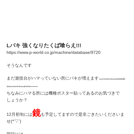
Lバキ 強くなりたくば喰らえ!!!
https://www.p-world.co.jp/machine/database/9720
そうなんです
まだ遊技台がハマっていない所にバキが増えます
（メーカーさんの分納都
合だったりもしますが・・・
ちなみにハマる所には機種ポスター貼ってあるのお気づきで
しょうか？
鏡
12月初旬には
も予定してますので是非ごきたいくださいま
せ(*’▽’)