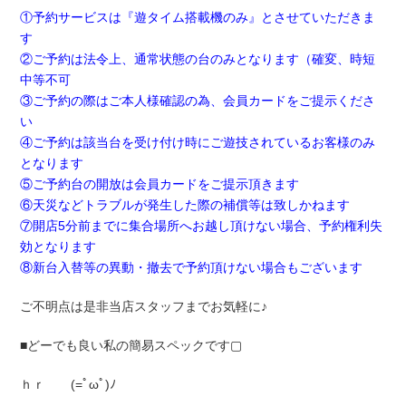
①予約サービスは『遊タイム搭載機のみ』とさせていただきま
す
②ご予約は法令上、通常状態の台のみとなります（確変、時短
中等不可
③ご予約の際はご本人様確認の為、会員カードをご提示くださ
い
④ご予約は該当台を受け付け時にご遊技されているお客様のみ
となります
⑤ご予約台の開放は会員カードをご提示頂きます
⑥天災などトラブルが発生した際の補償等は致しかねます
⑦開店5分前までに集合場所へお越し頂けない場合、予約権利失
効となります
⑧新台入替等の異動・撤去で予約頂けない場合もございます
ご不明点は是非当店スタッフまでお気軽に♪
■どーでも良い私の簡易スペックです▢
ｈｒ (=ﾟωﾟ)ﾉ