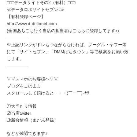
□□□データサイトその2（有料）□□□
≪データロボサイトセブン↓≫
【有料登録ページ】
http://www.d-deltanet.com
(全国あちこち行く当店の担当者はこちらに登録してます♪)
―――――
※上記リンクがドレもつながらなければ、グーグル・ヤフー等
にて「サイトセブン」「DMMぱちタウン」等で検索をお願い致
します。
―――――
▽▽スマホのお客様へ▽▽
ブログをこのまま
スクロールして頂けると・・・(￣ー￣)ﾆﾔﾘ
①大当たり情報
②当店twitter
③新台情報（まだ未登録）
などが確認できます♪