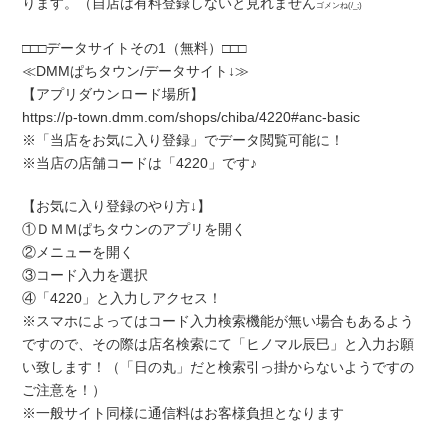
ります。（自店は有料登録しないと見れません
ゴメンね(/_;)
□□□データサイトその1（無料）□□□
≪DMMぱちタウン/データサイト↓≫
【アプリダウンロード場所】
https://p-town.dmm.com/shops/chiba/4220#anc-basic
※「当店をお気に入り登録」でデータ閲覧可能に！
※当店の店舗コードは「4220」です♪
【お気に入り登録のやり方↓】
①ＤＭＭぱちタウンのアプリを開く
②メニューを開く
③コード入力を選択
④「4220」と入力しアクセス！
※スマホによってはコード入力検索機能が無い場合もあるよう
ですので、その際は店名検索にて「ヒノマル辰巳」と入力お願
い致します！（「日の丸」だと検索引っ掛からないようですの
ご注意を！）
※一般サイト同様に通信料はお客様負担となります