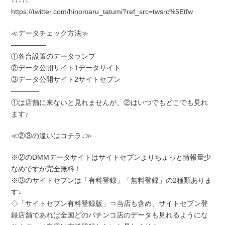
↓↓↓↓↓
https://twitter.com/hinomaru_tatumi?ref_src=twsrc%5Etfw
≪データチェック方法≫
―――――
①各台設置のデータランプ
②データ公開サイト1データサイト
③データ公開サイト2サイトセブン
――――
①は店舗に来ないと見れませんが、②はいつでもどこでも見れ
ます♪
≪②③の違いはコチラ↓≫
※②のDMMデータサイトはサイトセブンよりちょっと情報量少
なめですが完全無料！
※③のサイトセブンは「有料登録」「無料登録」の2種類ありま
す↓
◇「サイトセブン有料登録版」⇒当店も含め、サイトセブン登
録店舗であれば全国どのパチンコ店のデータも見れるようにな