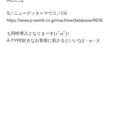
同日には
S／ニューゲッターマウス／CG
https://www.p-world.co.jp/machine/database/9636
も同時導入となりまーす(=ﾟωﾟ)ﾉ
A-TYPE好きなお客様に刺さるといいな(/・ω・)/