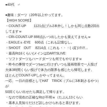
●40代 ♂
●趣味：ダーツ（20年以上やってます。
【HIGH SCORE】
・COUNT-UP 1121点(ブル2本外し！しかも同じ点数2回出
してますｗ
・CRI-COUNT-UP 888点(いつ出したかも覚えてませんｗ
・EAGLEｓ-EYE 600点（これも記憶なし。
・SHOOT OUT 8214点（これも・・・( ﾉД`)ｼｸｼｸ…
・最高Rt16くらい(メインはDARTSLIVE
・ソフトダーツもハードダーツも何でもやりますｗ
・昨今の事情でダーツbarに行けずいつも漫画喫茶で一人投げ
大体3時間くらい投げて体力の限界を感じたら帰宅します。
ほとんどCOUNT-UPしかやってません。
一応、一日の目標としてHAT TRICK（ブルに3本刺さるやつ）
が
50回くらい出せたら満足して帰ります。
・なので現在の正確なRtが不明ｗ（たぶん13くらい
・基本人見知りだけど話しかけられると喜びます。