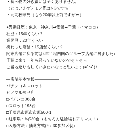
・食べ物の好き嫌いは全くありません。
（とはいえゲテモノ系はNGですｗ）
・元高校球児（もう20年以上前ですがｗ）
●異動経歴：東京・神奈川➡愛媛➡千葉（イマココ）
社歴：15年くらい？
業界歴：20年くらい
携わった店舗：15店舗くらい？
関東店舗に戻る前は4年半程四国のグループ店舗に居ました♪
千葉に来て一年も経っていないのでそろそろ
ご当地巡りもしていきたいなっと思います(=ﾟωﾟ)ﾉ
―店舗基本情報――――――
パチンコ＆スロット
ヒノマル辰巳店
□パチンコ388台
□スロット198台
□千葉県市原市市原500-1
□駐車場：約530台（もちろん駐輪場もアリマス！）
□入場方法：抽選方式(9：30参加〆切)