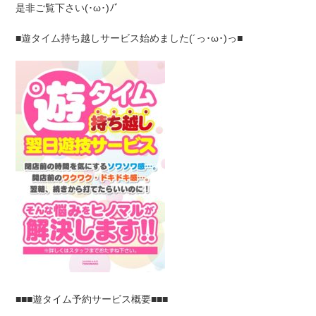
是非ご覧下さい(･ω･)ﾉﾞ
■遊タイム持ち越しサービス始めました(´っ･ω･)っ■
■■■遊タイム予約サービス概要■■■