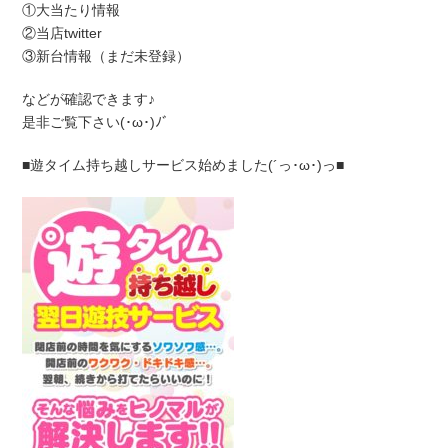
①大当たり情報
②当店twitter
③新台情報（まだ未登録）
などが確認できます♪
是非ご覧下さい(･ω･)ﾉﾞ
■遊タイム持ち越しサービス始めました(´っ･ω･)っ■