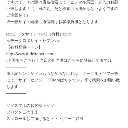
ですので、その際は店名検索にて「ヒノマル辰巳」と入力お願
い致します！（「日の丸」だと検索引っ掛からないようですの
ご注意を！）
※一般サイト同様に通信料はお客様負担となります
□□□データサイトその2（有料）□□□
≪データロボサイトセブン↓≫
【有料登録ページ】
http://www.d-deltanet.com
(全国あちこち行く当店の担当者はこちらに登録してます♪)
―――――
※上記リンクがドレもつながらなければ、グーグル・ヤフー等
にて「サイトセブン」「DMMぱちタウン」等で検索をお願い致
します。
―――――
▽▽スマホのお客様へ▽▽
ブログをこのまま
スクロールして頂けると・・・(￣ー￣)ﾆﾔﾘ