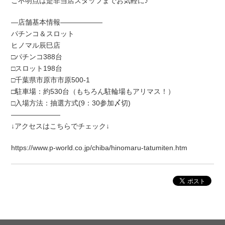
ご不明点は是非当店スタッフまでお気軽に♪
―店舗基本情報――――――
パチンコ＆スロット
ヒノマル辰巳店
□パチンコ388台
□スロット198台
□千葉県市原市市原500-1
□駐車場：約530台（もちろん駐輪場もアリマス！）
□入場方法：抽選方式(9：30参加〆切)
―――――――
↓アクセスはこちらでチェック↓
https://www.p-world.co.jp/chiba/hinomaru-tatumiten.htm