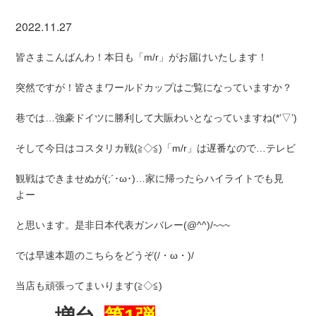
2022.11.27
皆さまこんばんわ！本日も「m/r」がお届けいたします！
突然ですが！皆さまワールドカップはご覧になっていますか？
巷では…強豪ドイツに勝利して大賑わいとなっていますね(*’▽’)
そして今日はコスタリカ戦(≧◇≦)「m/r」は遅番なので…テレビ
観戦はできませぬが(;´･ω･)…家に帰ったらハイライトでも見
よー
と思います。是非日本代表ガンバレー(@^^)/~~~
では早速本題のこちらをどうぞ(/・ω・)/
当店も頑張ってまいります(≧◇≦)