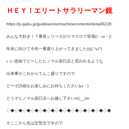
ＨＥＹ！エリートサラリーマン鏡
https://p-gabu.jp/guideworks/machinecontents/detail/6228
みんな大好き！？番長シリーズがスマスロで登場(/・ω・)/
年末に向けて今年一番盛り上がってきましたね(;^ω^)
いい意味でどーしたヒノマル辰巳店と思われるような
出来事がこれからてんこ盛りですので
どーぞ詳細をお楽しみにお待ちください|ω・)
どうぞヒノマル辰巳店へお越し下さいm(__)m
◇◆◇◆◇◆◇◆◇◆◇◆◇◆◇◆◇◆◇◆◇◆◇◆◇◆
※ここから先は定型文ですので