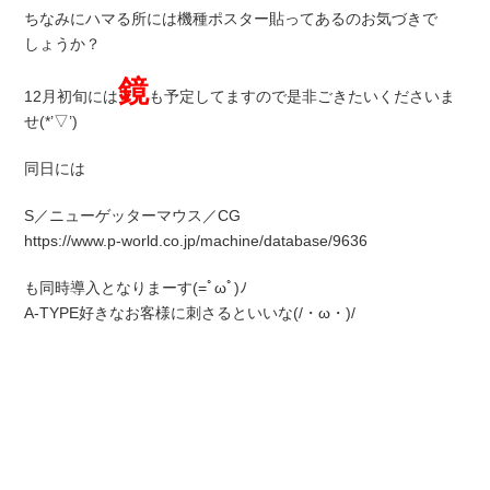
ちなみにハマる所には機種ポスター貼ってあるのお気づきで
しょうか？
鏡
12月初旬には
も予定してますので是非ごきたいくださいま
せ(*’▽’)
同日には
S／ニューゲッターマウス／CG
https://www.p-world.co.jp/machine/database/9636
も同時導入となりまーす(=ﾟωﾟ)ﾉ
A-TYPE好きなお客様に刺さるといいな(/・ω・)/