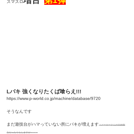
増台
第1弾
スマスロ
Lバキ 強くなりたくば喰らえ!!!
https://www.p-world.co.jp/machine/database/9720
そうなんです
まだ遊技台がハマっていない所にバキが増えます
（メーカーさんの分納都
合だったりもしますが・・・