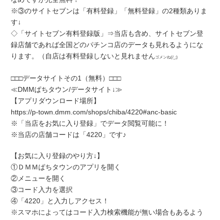
※③のサイトセブンは「有料登録」「無料登録」の2種類ありま
す↓
◇「サイトセブン有料登録版」⇒当店も含め、サイトセブン登
録店舗であれば全国どのパチンコ店のデータも見れるようにな
ります。（自店は有料登録しないと見れません
ゴメンね(/_;)
□□□データサイトその1（無料）□□□
≪DMMぱちタウン/データサイト↓≫
【アプリダウンロード場所】
https://p-town.dmm.com/shops/chiba/4220#anc-basic
※「当店をお気に入り登録」でデータ閲覧可能に！
※当店の店舗コードは「4220」です♪
【お気に入り登録のやり方↓】
①ＤＭＭぱちタウンのアプリを開く
②メニューを開く
③コード入力を選択
④「4220」と入力しアクセス！
※スマホによってはコード入力検索機能が無い場合もあるよう