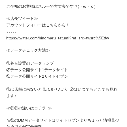
ご存知のお客様はスルーで大丈夫ですヾ(・ω・ｏ)
≪店長ツイート≫
アカウントフォローはこちらから！
↓↓↓↓↓
https://twitter.com/hinomaru_tatumi?ref_src=twsrc%5Etfw
≪データチェック方法≫
―――――
①各台設置のデータランプ
②データ公開サイト1データサイト
③データ公開サイト2サイトセブン
――――
①は店舗に来ないと見れませんが、②はいつでもどこでも見れ
ます♪
≪②③の違いはコチラ↓≫
※②のDMMデータサイトはサイトセブンよりちょっと情報量少
なめですが完全無料！