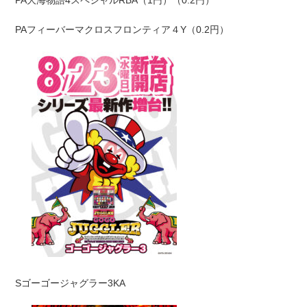
PA大海物語4スペシャルRBA
（1円）（0.2円）
PAフィーバーマクロスフロンティア４Y
（0.2円）
Sゴーゴージャグラー3KA