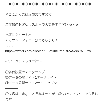
◇◆◇◆◇◆◇◆◇◆◇◆◇◆◇◆◇◆◇◆◇◆◇◆◇◆
※ここから先は定型文ですので
ご存知のお客様はスルーで大丈夫ですヾ(・ω・ｏ)
≪店長ツイート≫
アカウントフォローはこちらから！
↓↓↓↓↓
https://twitter.com/hinomaru_tatumi?ref_src=twsrc%5Etfw
≪データチェック方法≫
―――――
①各台設置のデータランプ
②データ公開サイト1データサイト
③データ公開サイト2サイトセブン
――――
①は店舗に来ないと見れませんが、②はいつでもどこでも見れ
ます♪