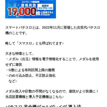
スマートパチスロとは、2022年11月に登場した次世代パチスロ
機のことです。
略して「スマスロ」とも呼ばれてます♪
大きな特徴として、
・メダル（出玉）情報を電子情報化することで、メダルを使用
せずに遊技
・G数による有利区間上限の撤廃
・のめり込み防止、不正防止強化
など♪
メダル投入や計数の手間がなくなるので、遊技がより快適に！
当店設置機種と導入予定機種はこちら♪
パチスロ 革命機ヴァルヴレイヴ-導入済