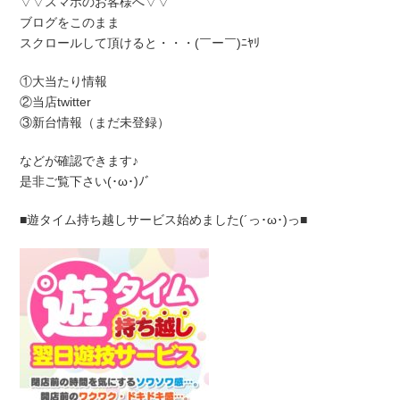
▽▽スマホのお客様へ▽▽
ブログをこのまま
スクロールして頂けると・・・(￣ー￣)ﾆﾔﾘ
①大当たり情報
②当店twitter
③新台情報（まだ未登録）
などが確認できます♪
是非ご覧下さい(･ω･)ﾉﾞ
■遊タイム持ち越しサービス始めました(´っ･ω･)っ■