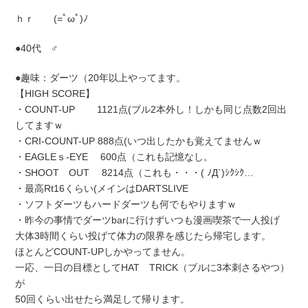
ｈｒ (=ﾟωﾟ)ﾉ
●40代 ♂
●趣味：ダーツ（20年以上やってます。
【HIGH SCORE】
・COUNT-UP 1121点(ブル2本外し！しかも同じ点数2回出
してますｗ
・CRI-COUNT-UP 888点(いつ出したかも覚えてませんｗ
・EAGLEｓ-EYE 600点（これも記憶なし。
・SHOOT OUT 8214点（これも・・・( ﾉД`)ｼｸｼｸ…
・最高Rt16くらい(メインはDARTSLIVE
・ソフトダーツもハードダーツも何でもやりますｗ
・昨今の事情でダーツbarに行けずいつも漫画喫茶で一人投げ
大体3時間くらい投げて体力の限界を感じたら帰宅します。
ほとんどCOUNT-UPしかやってません。
一応、一日の目標としてHAT TRICK（ブルに3本刺さるやつ）
が
50回くらい出せたら満足して帰ります。