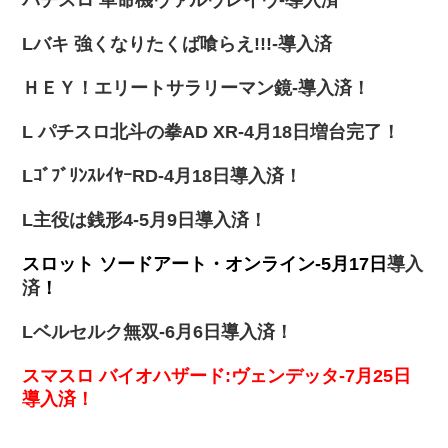
Lバキ 強くなりたくば喰らえ!!!-導入済
ＨＥＹ！エリートサラリーマン鏡-導入済！
L パチスロ北斗の拳AD XR-4月18日増台完了！
LｺﾞﾌﾞﾘﾝｽﾚｲﾔｰRD-4月18日導入済！
L主役は銭形4-5月9日導入済！
スロット ソードアート・オンライン
-5月17日
導入
済
！
Lベルセルク無双-6月6日導入済！
スマスロ バイオハザード:ヴェンデッタ-7月25日
導入済！