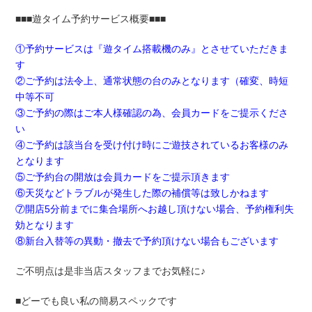
■■■遊タイム予約サービス概要■■■
①予約サービスは『遊タイム搭載機のみ』とさせていただきま
す
②ご予約は法令上、通常状態の台のみとなります（確変、時短
中等不可
③ご予約の際はご本人様確認の為、会員カードをご提示くださ
い
④ご予約は該当台を受け付け時にご遊技されているお客様のみ
となります
⑤ご予約台の開放は会員カードをご提示頂きます
⑥天災などトラブルが発生した際の補償等は致しかねます
⑦開店5分前までに集合場所へお越し頂けない場合、予約権利失
効となります
⑧新台入替等の異動・撤去で予約頂けない場合もございます
ご不明点は是非当店スタッフまでお気軽に♪
■どーでも良い私の簡易スペックです