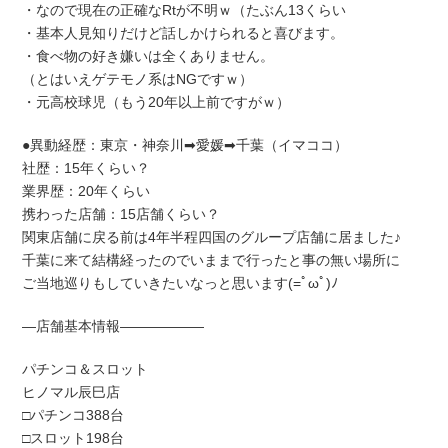
・なので現在の正確なRtが不明ｗ（たぶん13くらい
・基本人見知りだけど話しかけられると喜びます。
・食べ物の好き嫌いは全くありません。
（とはいえゲテモノ系はNGですｗ）
・元高校球児（もう20年以上前ですがｗ）
●異動経歴：東京・神奈川➡愛媛➡千葉（イマココ）
社歴：15年くらい？
業界歴：20年くらい
携わった店舗：15店舗くらい？
関東店舗に戻る前は4年半程四国のグループ店舗に居ました♪
千葉に来て結構経ったのでいままで行ったと事の無い場所に
ご当地巡りもしていきたいなっと思います(=ﾟωﾟ)ﾉ
―店舗基本情報――――――
パチンコ＆スロット
ヒノマル辰巳店
□パチンコ388台
□スロット198台