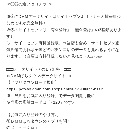
≪②③の違いはコチラ↓≫
※②のDMMデータサイトはサイトセブンよりちょっと情報量少
なめですが完全無料！
※③のサイトセブンは「有料登録」「無料登録」の2種類ありま
す↓
◇「サイトセブン有料登録版」⇒当店も含め、サイトセブン登
録店舗であれば全国どのパチンコ店のデータも見れるようにな
ります。（自店は有料登録しないと見れません
ゴメンね(/_;)
□□□データサイトその1（無料）□□□
≪DMMぱちタウン/データサイト↓≫
【アプリダウンロード場所】
https://p-town.dmm.com/shops/chiba/4220#anc-basic
※「当店をお気に入り登録」でデータ閲覧可能に！
※当店の店舗コードは「4220」です♪
【お気に入り登録のやり方↓】
①ＤＭＭぱちタウンのアプリを開く
②メニューを開く