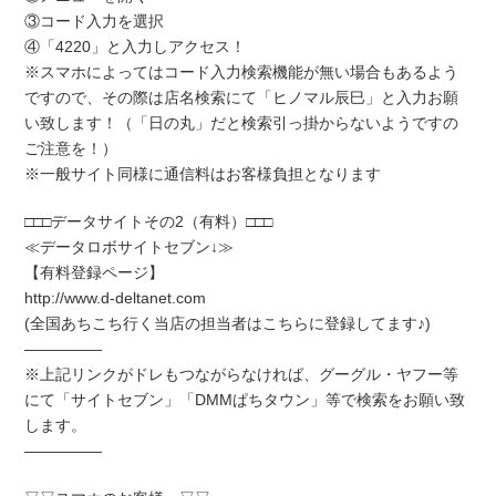
③コード入力を選択
④「4220」と入力しアクセス！
※スマホによってはコード入力検索機能が無い場合もあるよう
ですので、その際は店名検索にて「ヒノマル辰巳」と入力お願
い致します！（「日の丸」だと検索引っ掛からないようですの
ご注意を！）
※一般サイト同様に通信料はお客様負担となります
□□□データサイトその2（有料）□□□
≪データロボサイトセブン↓≫
【有料登録ページ】
http://www.d-deltanet.com
(全国あちこち行く当店の担当者はこちらに登録してます♪)
―――――
※上記リンクがドレもつながらなければ、グーグル・ヤフー等
にて「サイトセブン」「DMMぱちタウン」等で検索をお願い致
します。
―――――