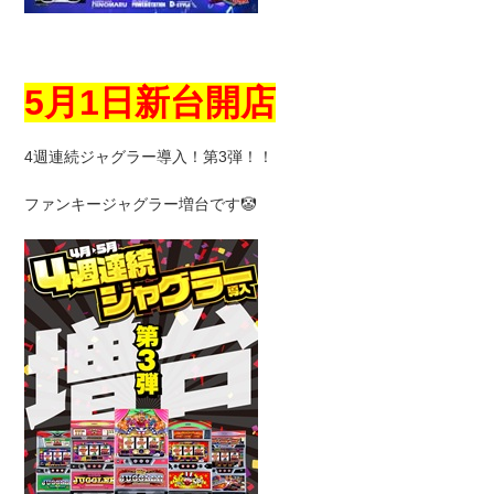
5月1日新台開店
4週連続ジャグラー導入！第3弾！！
ファンキージャグラー増台です🤡