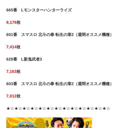
665番 Lモンスターハンターライズ
8,176
枚
601
番 スマスロ 北斗の拳 転生の章2（週間オススメ機種）
7,414
枚
628
番 L新鬼武者3
7,163
枚
603番 スマスロ 北斗の拳 転生の章2（週間オススメ機種）
7,012
枚
★☆★☆★☆★☆★☆★☆★☆★☆★☆★☆★☆★☆★☆