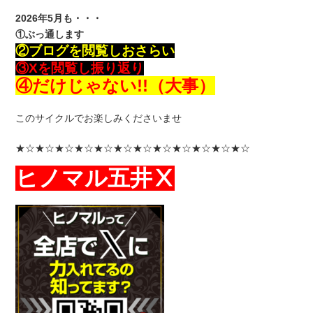
2026年5月も・・・
①ぶっ通します
②ブログを閲覧しおさらい
③Xを閲覧し振り返り
④だけじゃない!!（大事）
このサイクルでお楽しみくださいませ
★☆★☆★☆★☆★☆★☆★☆★☆★☆★☆★☆★☆
ヒノマル五井Ⅹ