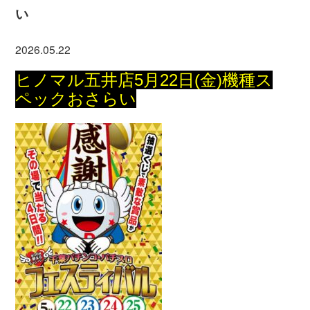
い
2026.05.22
ヒノマル五井店5月22日(金
)機種ス
ペックおさらい