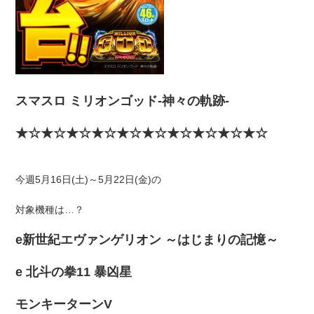
スマスロ ミリオンゴッド-神々の軌跡-
★☆★☆★☆★☆★☆★☆★☆★☆★☆★☆
今週5月16日(土)～5月22日(金)の
対象機種は…？
e新世紀エヴァンゲリオン ～はじまりの記憶～
e 北斗の拳11 暴凶星
モンキーターンV