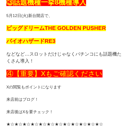
③話題機種一挙8機種導入
5月12日(火)新台開店で、
ビッグドリームTHE GOLDEN PUSHER
バイオハザードRE3
などなど…スロットだけじゃなくパチンコにも話題機た
くさん導入！
④【重要】Xもご確認ください
Xの閲覧もポイントになります
来店前はブログ！
来店後はXを要チェック！
★☆★☆★☆★☆★☆★☆★☆★☆★☆★☆★☆★☆