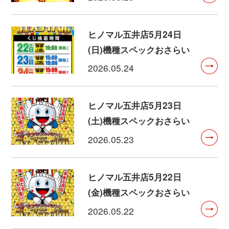
ヒノマル五井店5月24日
(日)機種スペックおさらい
2026.05.24
ヒノマル五井店5月23日
(土)機種スペックおさらい
2026.05.23
ヒノマル五井店5月22日
(金)機種スペックおさらい
2026.05.22