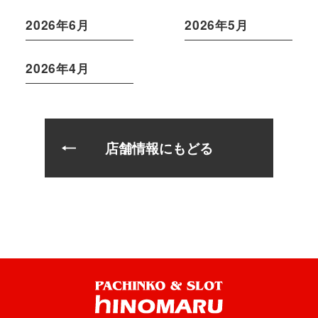
2026年6月
2026年5月
2026年4月
店舗情報にもどる