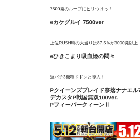
7500発のループにヒリつけっ！
eカケグルイ 7500ver
上位RUSH時の大当りは87.5％が3000発以上
eひきこまり吸血姫の悶々
遊パチ3機種ドドンと導入！
Pクイーンズブレイド奈落ナナエル79
デカスタP戦国無双100ver.
PフィーバークィーンⅡ