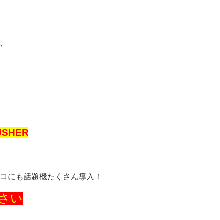
い
USHER
コにも話題機たくさん導入！
さい