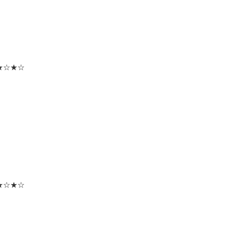
★☆★☆
★☆★☆