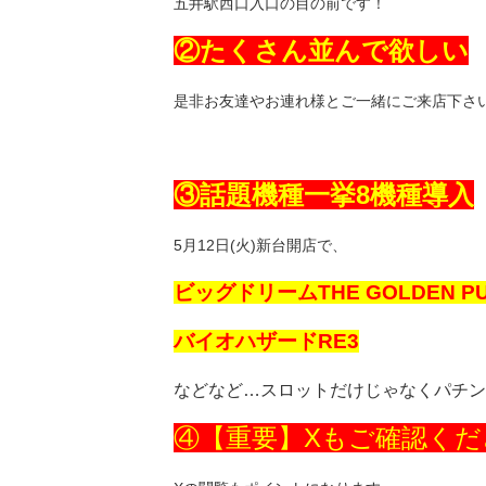
五井駅西口入口の目の前です！
②たくさん並んで欲しい
是非お友達やお連れ様とご一緒にご来店下さ
③話題機種一挙8機種導入
5月12日(火)新台開店で、
ビッグドリームTHE GOLDEN P
バイオハザードRE3
などなど…スロットだけじゃなくパチン
④【重要】Xもご確認くだ