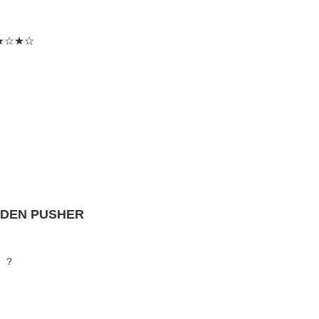
★☆★☆
EN PUSHER
！？