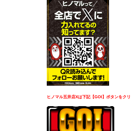
ヒノマル五井店Xは下記【GOI】ボタンをク