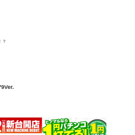
！？
Ver.