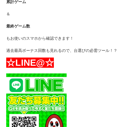
累計ゲーム
＆
最終ゲーム数
もお使いのスマホから確認できます！
過去最高ボーナス回数も見れるので、台選びの必需ツール！？
☆LINE@☆