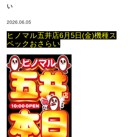
い
2026.06.05
ヒノマル五井店6月5日(金
)機種ス
ペックおさらい