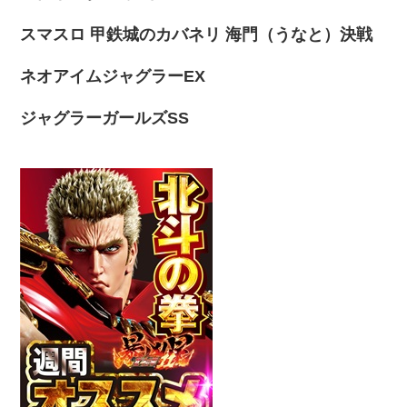
スマスロ 甲鉄城のカバネリ 海門（うなと）決戦
ネオアイムジャグラーEX
ジャグラーガールズSS