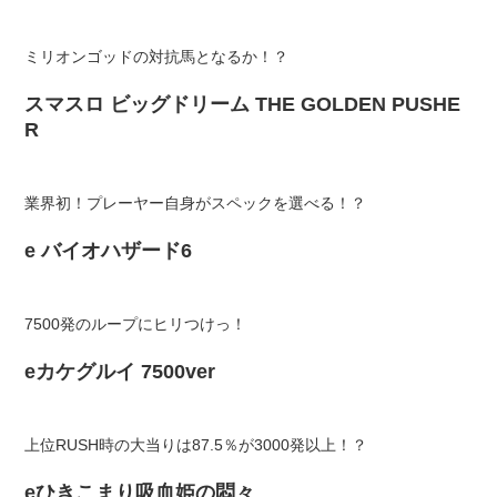
ミリオンゴッドの対抗馬となるか！？
スマスロ ビッグドリーム THE GOLDEN PUSHE
R
業界初！プレーヤー自身がスペックを選べる！？
e バイオハザード6
7500発のループにヒリつけっ！
eカケグルイ 7500ver
上位RUSH時の大当りは87.5％が3000発以上！？
eひきこまり吸血姫の悶々