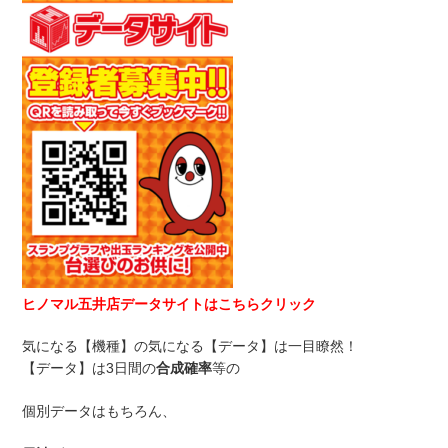
ヒノマル五井店データサイトはこちらクリック
気になる【機種】の気になる【データ】は一目瞭然！
【データ】は3日間の
合成確率
等の
個別データはもちろん、