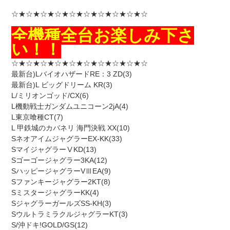
☆★☆★☆★☆★☆★☆★☆★☆★☆★☆
全機種全台お楽しみ下さ
い！！
☆★☆★☆★☆★☆★☆★☆★☆★☆★☆
最新台)LバイオハザードRE：3 ZD(3)
最新台)L ビッグドリーム KR(3)
L/ミリオンゴッド/CX(6)
L機動戦士ガンダムユニコーン2jA(4)
L東京喰種CT(7)
L 甲鉄城のカバネリ 海門決戦 XX(10)
SネオアイムジャグラーEX-KK(33)
SマイジャグラーⅤKD(13)
Sゴーゴージャグラー3KA(12)
SハッピージャグラーVⅢEA(9)
Sファンキージャグラー2KT(8)
SミスタージャグラーKK(4)
SジャグラーガールズSS-KH(3)
SウルトラミラクルジャグラーKT(3)
S/沖ドキ!GOLD/GS(12)