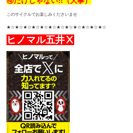
④だけじゃない!!（大事）
このサイクルでお楽しみくださいませ
★☆★☆★☆★☆★☆★☆★☆★☆★☆★☆★☆★☆
ヒノマル五井Ⅹ