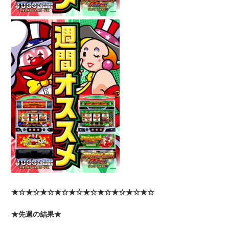
★☆★☆★☆★☆★☆★☆★☆★☆★☆★☆
★先週の結果★