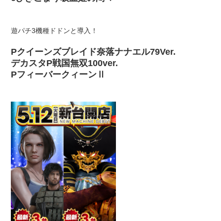
遊パチ3機種ドドンと導入！
Pクイーンズブレイド奈落ナナエル79Ver.
デカスタP戦国無双100ver.
PフィーバークィーンⅡ