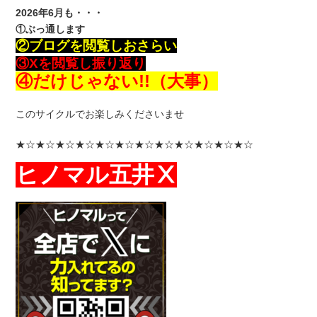
2026年6月も・・・
①ぶっ通します
②ブログを閲覧しおさらい
③Xを閲覧し振り返り
④だけじゃない!!（大事）
このサイクルでお楽しみくださいませ
★☆★☆★☆★☆★☆★☆★☆★☆★☆★☆★☆★☆
ヒノマル五井Ⅹ