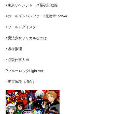
e東京リベンジャーズ聖夜決戦編
eガールズ＆パンツァー3最終章159Ver.
eワールドダイスター
e魔法少女リリカルなのは
e虚構推理
e必殺仕事人Ⅵ
PブルーロックLight ver.
e東京喰種（増台）