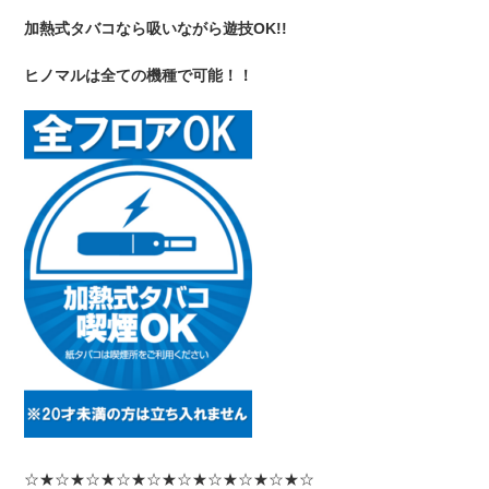
加熱式タバコなら吸い
ながら遊技OK!!
ヒノマルは全ての機種で可能！！
☆★☆★☆★☆★☆★☆★☆★☆★☆★☆