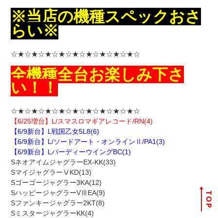
※当店の機種スペックおさ
らい※
☆★☆★☆★☆★☆★☆★☆★☆★☆★☆
全機種全台お楽しみ下さ
い！！
☆★☆★☆★☆★☆★☆★☆★☆★☆★☆
【6/25増台】L/スマスロマギアレコード/RN(4)
【6/9新台】L戦国乙女5L8(6)
【6/9新台】L/ソードアート・オンラインⅡ/PA1(3)
【6/9新台】LバーディーウイングBC(1)
SネオアイムジャグラーEX-KK(33)
SマイジャグラーⅤKD(13)
Sゴーゴージャグラー3KA(12)
SハッピージャグラーVⅢEA(9)
Sファンキージャグラー2KT(8)
SミスタージャグラーKK(4)