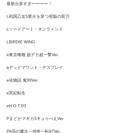
最新台多すぎーーーー！
L戦国乙女5業火を穿つ宿焔の双刃
Lソードアート・オンラインⅡ
LBIRDIE WING
e東京喰種 超デカ超一撃Ver.
eデッドマウント・デスプレイ
e化物語 鬼99Ver.
e冥妃転生
eH.O.T.D3
Pまどかマギカ3キュゥべえVer.
PA花の慶次～傾奇一転87Ver.