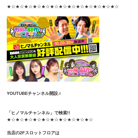
★☆★☆★☆★☆★☆★☆★☆★☆★☆★☆★☆★☆★☆
YOUTUBEチャンネル開設♬
「ヒノマルチャンネル」で検索!!
★☆★☆★☆★☆★☆★☆★☆★☆★☆★☆
当店の2Fスロットフロアは