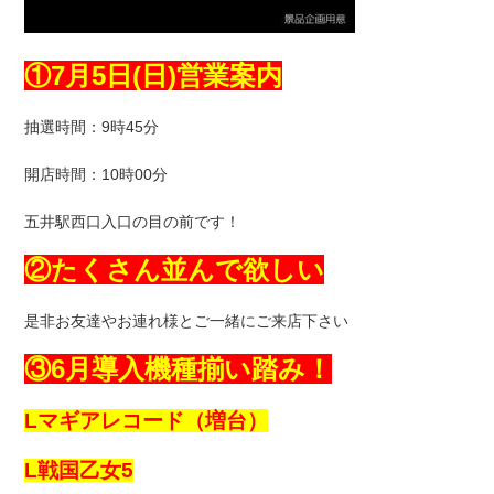
①7月5
日(日
)
営業案内
抽選時間：9時45分
開店時間：10時00分
五井駅西口入口の目の前です！
②たくさん並んで欲しい
是非お友達やお連れ様とご一緒にご来店下さい
③6月導入機種揃い踏み！
Lマギアレコード（増台）
L戦国乙女5