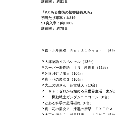
継続率： 約81
％
『Pとある魔術の禁書目録JUA』
初当たり確率：1/319
ST突入率：約100%
継続率： 約79
％
Ｐ真・北斗無双 Ｒｅ：３１９ｖｅｒ．（6
Ｐ大海物語４スペシャル（13台）
Ｐスーパー海物語 ＩＮ 沖縄５（11台）
Ｐ牙狼月虹ノ旅人（10台）
Ｐ真・花の慶次３（10台）
Ｐ大工の源さん 超韋駄天（10台）
Ｐ Ｒｅ：ゼロから始める異世界生活 鬼が
ＰＦ 機動戦士ガンダムユニコーン（8台）
Ｐとある科学の超電磁砲（6台）
Ｐ真・花の慶次２ 漆黒の衝撃 ＥＸＴＲＡ
Ｐ大工の源さん 超韋駄天 ＬＩＧＨＴ（5