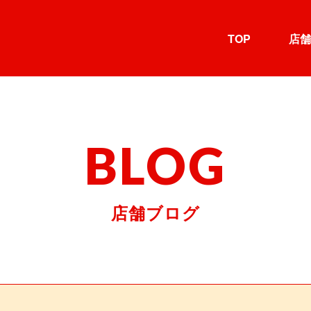
TOP
店舗
BLOG
店舗ブログ