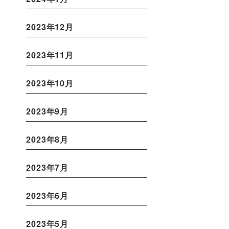
2023年12月
2023年11月
2023年10月
2023年9月
2023年8月
2023年7月
2023年6月
2023年5月