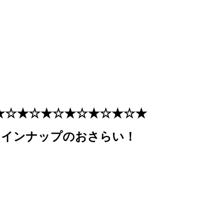
★☆★☆★☆★☆★☆★☆★
ラインナップのおさらい！