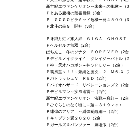
新世紀エヴァンゲリオン～未来への咆哮～（
Ｐとある魔術の禁書目録（3台）
Ｐ ＧＯＧＯピラミッド危機一発４５００（
Ｐ北斗の拳９ 闘神（3台）
Ｐ牙狼月虹ノ旅人絆 ＧＩＧＡ ＧＨＯＳＴ
Ｐベルセルク無双（2台）
ぱちんこ 冬のソナタ ＦＯＲＥＶＥＲ（2
Ｐデビルメイクライ４ クレイジーバトル（
Ｐ神・天才バカボン～神ＳＰＥＣ～（2台）
Ｐ義風堂々！！～兼続と慶次～２ Ｍ６‐Ｘ（
ＰパトラッシュＶ ＲＥＤ（2台）
Ｆバイオハザード リベレーションズ２（2
Ｐデビルマン～疾風迅雷～（2台）
新世紀エヴァンゲリオン 決戦～真紅～（2
Ｐひぐらしのなく頃に～廻～３１９ｖｅｒ．
Ｐ緋弾のアリア ～緋弾覚醒編～（2台）
Ｐキャプテン翼２０２０（2台）
Ｐガールズ＆パンツァー 劇場版（2台）