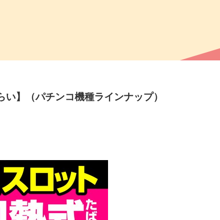
らい】（パチンコ機種ラインナップ）