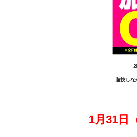
遊技しな
1月31