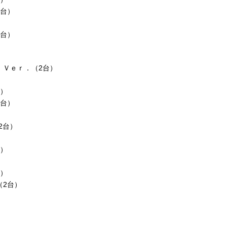
3台）
3台）
 Ｖｅｒ．（2台）
台）
2台）
2台）
台）
台）
（2台）