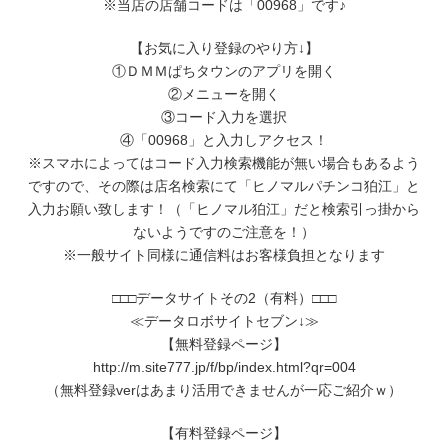
※当店の店舗コードは「00968」です♪
【お気に入り登録のやり方↓】
①ＤＭＭぱちタウンのアプリを開く
②メニューを開く
③コード入力を選択
④「00968」と入力しアクセス！
※スマホによってはコード入力検索機能が無い場合もあるよう
ですので、その際は店名検索にて「ヒノマルパチンコ狛江」と
入力お願い致します！（「ヒノマル狛江」だと検索引っ掛から
ないようですのご注意を！）
※一般サイト同様に通信料はお客様負担となります
□□□データサイトその2（有料）□□□
≪データロボサイトセブン↓≫
【無料登録ページ】
http://m.site777.jp/f/bp/index.html?qr=004
（無料登録verはあまり活用できませんが一応ご紹介ｗ）
【有料登録ページ】