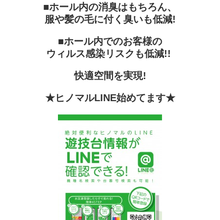
■ホール内の消臭はもちろん、
服や髪の毛に付く臭いも低減!
■ホール内でのお客様の
ウィルス感染リスクも低減!!
快適空間を実現!
★ヒノマルLINE始めてます★