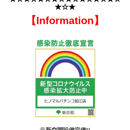
★☆★
【Information】