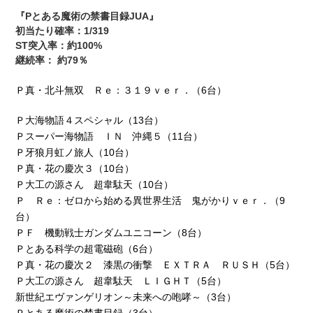
『Pとある魔術の禁書目録JUA』
初当たり確率：1/319
ST突入率：約100%
継続率： 約79
％
Ｐ真・北斗無双 Ｒｅ：３１９ｖｅｒ．（6台）
Ｐ大海物語４スペシャル（13台）
Ｐスーパー海物語 ＩＮ 沖縄５（11台）
Ｐ牙狼月虹ノ旅人（10台）
Ｐ真・花の慶次３（10台）
Ｐ大工の源さん 超韋駄天（10台）
Ｐ Ｒｅ：ゼロから始める異世界生活 鬼がかりｖｅｒ．（9
台）
ＰＦ 機動戦士ガンダムユニコーン（8台）
Ｐとある科学の超電磁砲（6台）
Ｐ真・花の慶次２ 漆黒の衝撃 ＥＸＴＲＡ ＲＵＳＨ（5台）
Ｐ大工の源さん 超韋駄天 ＬＩＧＨＴ（5台）
新世紀エヴァンゲリオン～未来への咆哮～（3台）