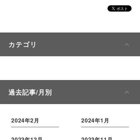
カテゴリ
過去記事/月別
2024年2月
2024年1月
2023年12月
2023年11月