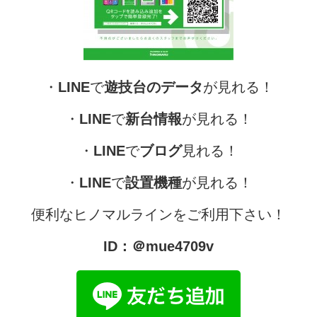
・
LINE
で
遊技台のデータ
が見れる！
・
LINE
で
新台情報
が見れる！
・
LINE
で
ブログ
見れる！
・
LINE
で
設置機種
が見れる！
便利なヒノマルラインをご利用下さい！
ID：＠mue4709v