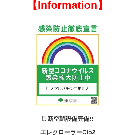
【Information】
最
新空調設備完備!!
エレクローラーClo2