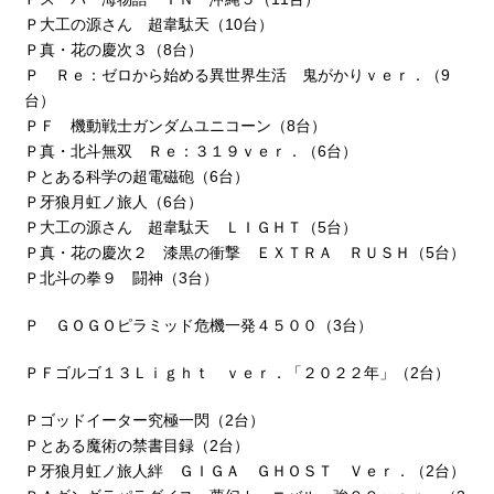
Ｐ大工の源さん 超韋駄天（10台）
Ｐ真・花の慶次３（8台）
Ｐ Ｒｅ：ゼロから始める異世界生活 鬼がかりｖｅｒ．（9
台）
ＰＦ 機動戦士ガンダムユニコーン（8台）
Ｐ真・北斗無双 Ｒｅ：３１９ｖｅｒ．（6台）
Ｐとある科学の超電磁砲（6台）
Ｐ牙狼月虹ノ旅人（6台）
Ｐ大工の源さん 超韋駄天 ＬＩＧＨＴ（5台）
Ｐ真・花の慶次２ 漆黒の衝撃 ＥＸＴＲＡ ＲＵＳＨ（5台）
Ｐ北斗の拳９ 闘神（3台）
Ｐ ＧＯＧＯピラミッド危機一発４５００（3台）
ＰＦゴルゴ１３Ｌｉｇｈｔ ｖｅｒ．「２０２２年」（2台）
Ｐゴッドイーター究極一閃（2台）
Ｐとある魔術の禁書目録（2台）
Ｐ牙狼月虹ノ旅人絆 ＧＩＧＡ ＧＨＯＳＴ Ｖｅｒ．（2台）