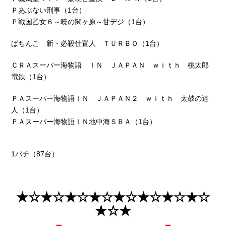
Ｐあぶない刑事（1台）
Ｐ戦国乙女６～暁の関ヶ原～甘デジ（1台）
ぱちんこ 新・必殺仕置人 ＴＵＲＢＯ（1台）
ＣＲＡスーパー海物語 ＩＮ ＪＡＰＡＮ ｗｉｔｈ 桃太郎
電鉄（1台）
ＰＡスーパー海物語ＩＮ ＪＡＰＡＮ２ ｗｉｔｈ 太鼓の達
人（1台）
ＰＡスーパー海物語ＩＮ地中海ＳＢＡ（1台）
1パチ（87台）
★☆★☆★☆★☆★☆★☆★☆★☆
★☆★