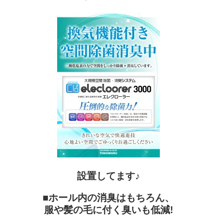
設置してます♪
■ホール内の消臭はもちろん、
服や髪の毛に付く臭いも低減!