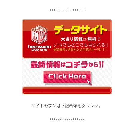
↓↓↓↓↓↓↓↓↓↓↓↓↓↓↓↓↓
サイトセブンは下記画像をクリック。
↓↓↓↓↓↓↓↓↓↓↓↓↓↓↓↓↓