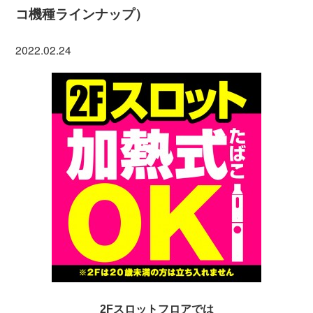
コ機種ラインナップ）
2022.02.24
2Fスロットフロアでは