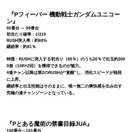
『Pフィーバー 機動戦士ガンダムユニコー
ン』
92番台 ～ 99番台
初当たり確率：1/319
RUSH突入率：約60%
継続率：約81％
特徴：RUSHに突入する初当り（60％）のうち20％で出玉約300
0個（10R×2回）を獲得できるのが魅力。
4連チャン以降は第2のRUSHが“覚醒”し、消化スピードが格段
に上昇。
継続率と出玉性能はそのままに、唯一無二の爽快感を生み出す
究極の連チャンゾーンとなっている。
『Pとある魔術の禁書目録JUA』
150番台～151番台