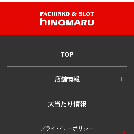
TOP
店舗情報
大当たり情報
プライバシーポリシー