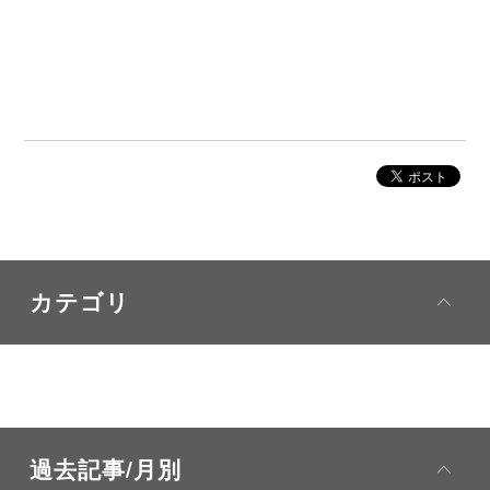
カテゴリ
過去記事/月別