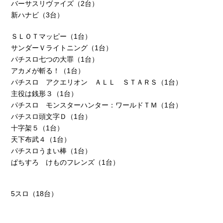
バーサスリヴァイズ（2台）
新ハナビ（3台）
ＳＬＯＴマッピー（1台）
サンダーＶライトニング（1台）
パチスロ七つの大罪（1台）
アカメが斬る！（1台）
パチスロ アクエリオン ＡＬＬ ＳＴＡＲＳ（1台）
主役は銭形３（1台）
パチスロ モンスターハンター：ワールドＴＭ（1台）
パチスロ頭文字Ｄ（1台）
十字架５（1台）
天下布武４（1台）
パチスロうまい棒（1台）
ぱちすろ けものフレンズ（1台）
5スロ（18台）