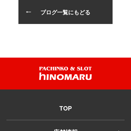
ブログ一覧にもどる
TOP