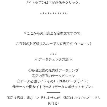
サイトセブンは下記画像をクリック。
↓↓↓↓↓↓↓↓↓↓↓↓↓↓↓↓↓
※ここから先は完全な定型文ですので、
ご存知のお客様はスルーで大丈夫ですヾ(・ω・ｏ)
↓↓↓↓↓
≪データチェック方法≫
―――――
①各台設置の最先端データランプ
②店内設置のデータビジョン
③データ公開サイトその1（DMMデータサイト）
④データ公開サイトその2（データロボサイトセブン）
――――
①②は店舗に来ないと見れませんが、③④はいつでもどこでも
見れる♪