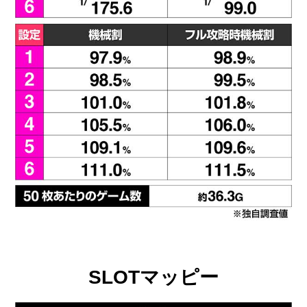
SLOTマッピー