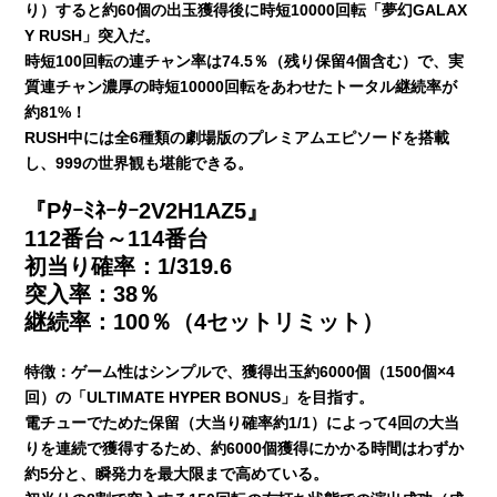
り）すると約60個の出玉獲得後に時短10000回転「夢幻GALAX
Y RUSH」突入だ。
時短100回転の連チャン率は74.5％（残り保留4個含む）で、実
質連チャン濃厚の時短10000回転をあわせたトータル継続率が
約81%！
RUSH中には全6種類の劇場版のプレミアムエピソードを搭載
し、999の世界観も堪能できる。
『Pﾀｰﾐﾈｰﾀｰ2V2H1AZ5』
112番台～114番台
初当り確率：1/319.6
突入率：38％
継続率：100％（4セットリミット）
特徴：ゲーム性はシンプルで、獲得出玉約6000個（1500個×4
回）の「ULTIMATE HYPER BONUS」を目指す。
電チューでためた保留（大当り確率約1/1）によって4回の大当
りを連続で獲得するため、約6000個獲得にかかる時間はわずか
約5分と、瞬発力を最大限まで高めている。