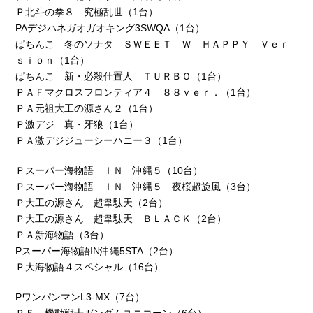
Ｐ北斗の拳８ 究極乱世（1台）
PAデジハネガオガオキング3SWQA（1台）
ぱちんこ 冬のソナタ ＳＷＥＥＴ Ｗ ＨＡＰＰＹ Ｖｅｒ
ｓｉｏｎ（1台）
ぱちんこ 新・必殺仕置人 ＴＵＲＢＯ（1台）
ＰＡＦマクロスフロンティア４ ８８ｖｅｒ．（1台）
ＰＡ元祖大工の源さん２（1台）
Ｐ激デジ 真・牙狼（1台）
ＰＡ激デジジューシーハニー３（1台）
Ｐスーパー海物語 ＩＮ 沖縄５（10台）
Ｐスーパー海物語 ＩＮ 沖縄５ 夜桜超旋風（3台）
Ｐ大工の源さん 超韋駄天（2台）
Ｐ大工の源さん 超韋駄天 ＢＬＡＣＫ（2台）
ＰＡ新海物語（3台）
Pスーパー海物語IN沖縄5STA（2台）
Ｐ大海物語４スペシャル（16台）
PワンパンマンL3-MX（7台）