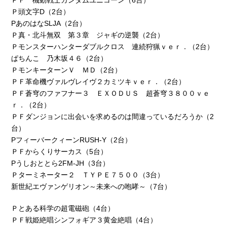
ＰＦ 機動戦士ガンダムユニコーン（6台）
Ｐ頭文字D（2台）
PあのはなSLJA（2台）
Ｐ真・北斗無双 第３章 ジャギの逆襲（2台）
Ｐモンスターハンターダブルクロス 連続狩猟ｖｅｒ．（2台）
ぱちんこ 乃木坂４６（2台）
ＰモンキーターンＶ ＭＤ（2台）
ＰＦ革命機ヴァルヴレイヴ２カミツキｖｅｒ．（2台）
ＰＦ蒼穹のファフナー３ ＥＸＯＤＵＳ 超蒼穹３８００ｖｅ
ｒ．（2台）
ＰＦダンジョンに出会いを求めるのは間違っているだろうか（2
台）
PフィーバークィーンRUSH-Y（2台）
ＰＦからくりサーカス（5台）
Pうしおととら2FM-JH（3台）
Ｐターミネーター２ ＴＹＰＥ７５００（3台）
新世紀エヴァンゲリオン～未来への咆哮～（7台）
Ｐとある科学の超電磁砲（4台）
ＰＦ戦姫絶唱シンフォギア３黄金絶唱（4台）