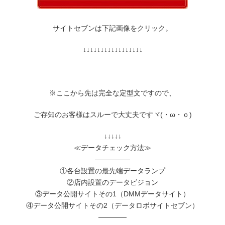
サイトセブンは下記画像をクリック。
↓↓↓↓↓↓↓↓↓↓↓↓↓↓↓↓↓
※ここから先は完全な定型文ですので、
ご存知のお客様はスルーで大丈夫ですヾ(・ω・ｏ)
↓↓↓↓↓
≪データチェック方法≫
―――――
①各台設置の最先端データランプ
②店内設置のデータビジョン
③データ公開サイトその1（DMMデータサイト）
④データ公開サイトその2（データロボサイトセブン）
――――