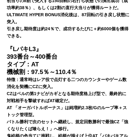
初当りの8割で突入する150回転の右打ち状態での演出成功（成
功率約38％）、もしくは2割の直行大当りが獲得ルートだ。
ULTIMATE HYPER BONUS消化後は、87回転の引き戻し状態に
突入。
引き戻し期待度は約24％で、成功するたびに＋約6000個を獲得
できる。
『LバキL3』
393番台～400番台
タイプ：AT
機械割：97.5％～110.4％
特徴：通常時はレア役で点灯する二つのカウンターやゲーム数
消化を契機にCZに突入。
CZはベルの第1ナビがカギとなる期待度格上げ型で、最終的に
対戦相手を撃破すればAT確定だ。
AT 「オーガバトルボーナス」は純増約2.3枚/Gのループ率＋ス
トック管理型。
バトル勝利で次のセットへ継続し、規定回数勝利で最強CZ「強
くなりたくば喰らえ！」へ移行。
鬼絵柄の色当てに挑戦し、絵柄が揃えば上位AT「バキバキアル