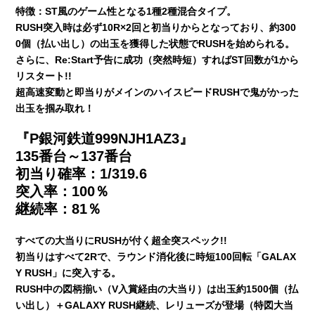
特徴：ST風のゲーム性となる1種2種混合タイプ。
RUSH
突入時は必ず10R×2回と初当りからとなっており、約300
0個（払い出し）の出玉を獲得した状態でRUSHを始められる。
さらに、Re:Start予告に成功（突然時短）すればST回数が1から
リスタート!!
超高速変動と即当りがメインのハイスピードRUSHで鬼がかった
出玉を掴み取れ！
『P銀河鉄道999NJH1AZ3』
135番台～137番台
初当り確率：1/319.6
突入率：100％
継続率：81％
すべての大当りにRUSHが付く超全突スペック!!
初当りはすべて2Rで、ラウンド消化後に時短100回転「GALAX
Y RUSH」に突入する。
RUSH中の図柄揃い（V入賞経由の大当り）は出玉約1500個（払
い出し）＋GALAXY RUSH継続、レリューズが登場（特図大当