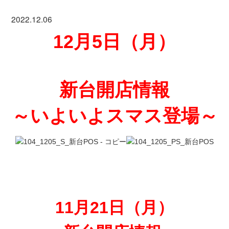
2022.12.06
12月5
日（月）
新台開店情報
～いよいよスマス登場～
11月21
日（月）