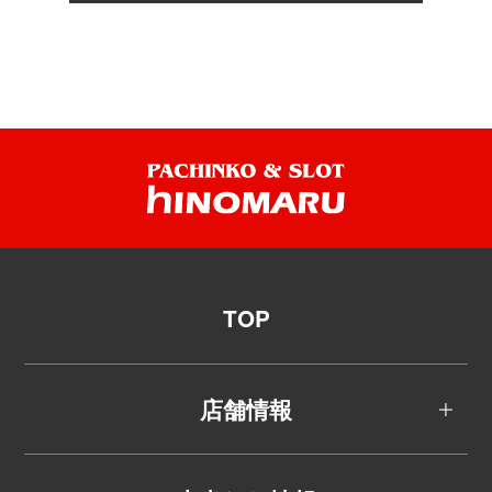
TOP
店舗情報