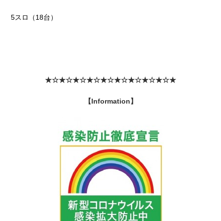
5スロ（18台）
★☆★☆★☆★☆★☆★☆★☆★☆★☆★
【Information】