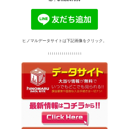
ヒノマルデータサイトは下記画像をクリック。
↓↓↓↓↓↓↓↓↓↓↓↓↓↓↓↓↓