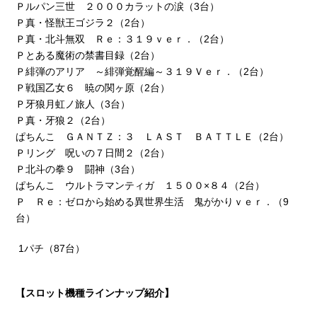
Ｐルパン三世 ２０００カラットの涙（3台）
Ｐ真・怪獣王ゴジラ２（2台）
Ｐ真・北斗無双 Ｒｅ：３１９ｖｅｒ．（2台）
Ｐとある魔術の禁書目録（2台）
Ｐ緋弾のアリア ～緋弾覚醒編～３１９Ｖｅｒ．（2台）
Ｐ戦国乙女６ 暁の関ヶ原（2台）
Ｐ牙狼月虹ノ旅人（3台）
Ｐ真・牙狼２（2台）
ぱちんこ ＧＡＮＴＺ：３ ＬＡＳＴ ＢＡＴＴＬＥ（2台）
Ｐリング 呪いの７日間２（2台）
Ｐ北斗の拳９ 闘神（3台）
ぱちんこ ウルトラマンティガ １５００×８４（2台）
Ｐ Ｒｅ：ゼロから始める異世界生活 鬼がかりｖｅｒ．（9
台）
1パチ（87台）
【スロット機種ラインナップ紹介】