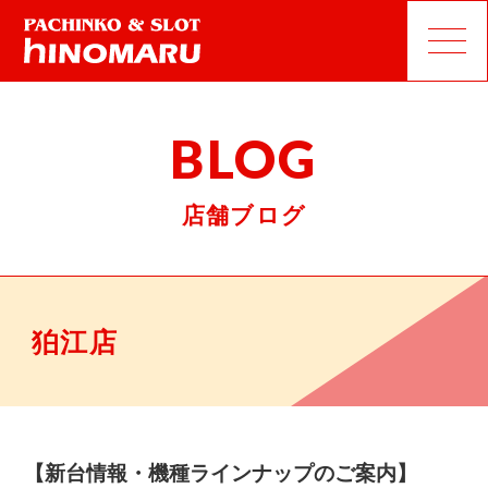
BLOG
店舗ブログ
狛江店
【新台情報・機種ラインナップのご案内】