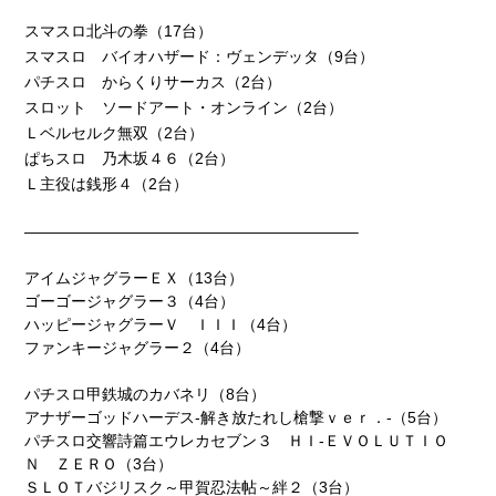
スマスロ北斗の拳（17台）
スマスロ バイオハザード：ヴェンデッタ（9台）
パチスロ からくりサーカス（2台）
スロット ソードアート・オンライン（2台）
Ｌベルセルク無双（2台）
ぱちスロ 乃木坂４６（2台）
Ｌ主役は銭形４（2台）
—————————————————————–
アイムジャグラーＥＸ（13台）
ゴーゴージャグラー３（4台）
ハッピージャグラーＶ ＩＩＩ（4台）
ファンキージャグラー２（4台）
パチスロ甲鉄城のカバネリ（8台）
アナザーゴッドハーデス‐解き放たれし槍撃ｖｅｒ．‐（5台）
パチスロ交響詩篇エウレカセブン３ ＨＩ‐ＥＶＯＬＵＴＩＯ
Ｎ ＺＥＲＯ（3台）
ＳＬＯＴバジリスク～甲賀忍法帖～絆２（3台）