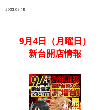
2023.09.18
9月4
日（月曜日）
新台開店情報