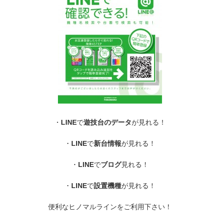
・
LINE
で
遊技台のデータ
が見れる！
・
LINE
で
新台情報
が見れる！
・
LINE
で
ブログ
見れる！
・
LINE
で
設置機種
が見れる！
便利なヒノマルラインをご利用下さい！