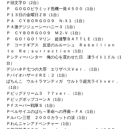
Ｐ頭文字Ｄ（2台）
Ｐ ＧＯＧＯピラミッド危機一発４５００（1台）
Ｐ１３日の金曜日ＺＢ（1台）
ＰＡ ＣＹＢＯＲＧ００９ Ｎ‐Ｘ１（1台）
ＰＡ激デジジューシーハニー３（1台）
Ｐ ＣＹＢＯＲＧ００９ Ｍ２‐Ｖ（1台）
Ｐ ＧＯ！ＧＯ！マリン 超連撃ＢＡＴＴＬＥ（1台）
Ｐ コードギアス 反逆のルルーシュ Ｒｅｂｅｌｌｉｏｎ
ｔｏ Ｒｅ；ｓｕｒｒｅｃｔｉｏｎ（1台）
Ｐシティーハンター 俺の心を震わせた日 凄ライトミドル（1
台）
デジハネＰ七つの大罪 エリザベスＶｅｒ．（1台）
ＰバイオハザードＲＥ：２（1台）
ぱちんこ ウルトラマンティガ ウルトラ超光ライトｖｅｒ．
（1台）
Ｐビッグドリーム３ ７７ｖｅｒ．（1台）
ＰビッグポップコーンＡ（1台）
ＰＦスーパー戦隊Ｓ（1台）
Ｐベルサイユのばら～革命への序曲～ＦＡ（1台）
Ｐルパン三世 ２０００カラットの涙（1台）
Ｐわんニャンアドベンチャー（1台）