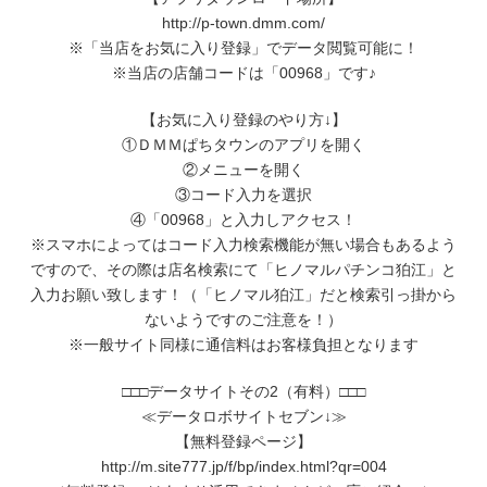
http://p-town.dmm.com/
※「当店をお気に入り登録」でデータ閲覧可能に！
※当店の店舗コードは「00968」です♪
【お気に入り登録のやり方↓】
①ＤＭＭぱちタウンのアプリを開く
②メニューを開く
③コード入力を選択
④「00968」と入力しアクセス！
※スマホによってはコード入力検索機能が無い場合もあるよう
ですので、その際は店名検索にて「ヒノマルパチンコ狛江」と
入力お願い致します！（「ヒノマル狛江」だと検索引っ掛から
ないようですのご注意を！）
※一般サイト同様に通信料はお客様負担となります
□□□データサイトその2（有料）□□□
≪データロボサイトセブン↓≫
【無料登録ページ】
http://m.site777.jp/f/bp/index.html?qr=004