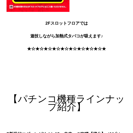
2Fスロットフロアでは
遊技しながら加熱式タバコが吸えます♪
★☆★☆★☆★☆★☆★☆★☆★☆★☆★
【パチンコ機種ラインナッ
プ紹介】