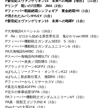
P新世紀エヴァンゲリオン15 未来への咆哮【増台】（11台）
Pリング 呪いの7日間3 JMA（2台）
Pフィーバー戦姫絶唱シンフォギア 黄金絶唱YR（1台）
P消されたルパン9YU1Y（1台）
P新世紀エヴァンゲリオン15 未来への咆哮F（1台）
P大海物語4スペシャル（16台）
P Re：ゼロから始める異世界生活 鬼がかりver.M08（8台）
Pフィーバー機動戦士ガンダムSEED S（6台）
Pフィーバー機動戦士ガンダムユニコーンb（6台）
PA大海物語5ARBC（5台）
Pスーパー海物語IN沖縄5LTV（5台）
Pフィーバー炎炎ノ消防隊G（5台）
Pブラックラグーン4GFPJ（5台）
eぱちんこソードアート・オンラインK12（4台）
eぱちんこ新必殺仕置人 激闘K6（3台）
PフィーバーからくりサーカスV（3台）
P真北斗無双4GFPH（3台）
P北斗の拳暴凶星SFPA（3台）
PAフィーバー機動戦士ガンダムユニコーンbY（2台）
PA真・怪獣王ゴジラ2N2-K（2台）
Psin七つの大罪V1K（2台）