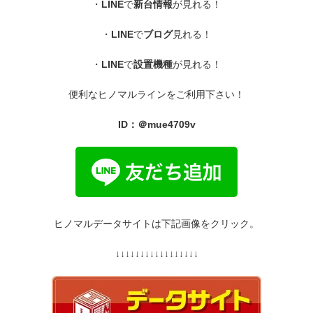
・
LINE
で
新台情報
が見れる！
・
LINE
で
ブログ
見れる！
・
LINE
で
設置機種
が見れる！
便利なヒノマルラインをご利用下さい！
ID：＠mue4709v
ヒノマルデータサイトは下記画像をクリック。
↓↓↓↓↓↓↓↓↓↓↓↓↓↓↓↓↓