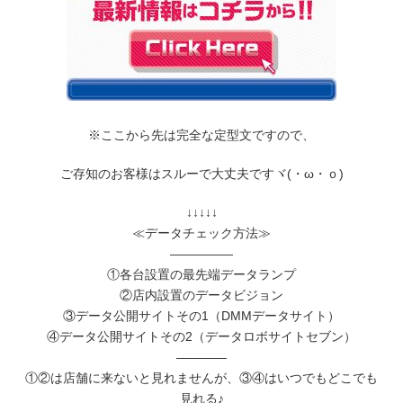
※ここから先は完全な定型文ですので、
ご存知のお客様はスルーで大丈夫ですヾ(・ω・ｏ)
↓↓↓↓↓
≪データチェック方法≫
―――――
①各台設置の最先端データランプ
②店内設置のデータビジョン
③データ公開サイトその1（DMMデータサイト）
④データ公開サイトその2（データロボサイトセブン）
――――
①②は店舗に来ないと見れませんが、③④はいつでもどこでも
見れる♪