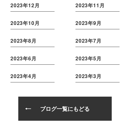
2023年12月
2023年11月
2023年10月
2023年9月
2023年8月
2023年7月
2023年6月
2023年5月
2023年4月
2023年3月
ブログ一覧にもどる