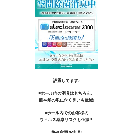
設置してます♪
■ホール内の消臭はもちろん、
服や髪の毛に付く臭いも低減!
■ホール内でのお客様の
ウィルス感染リスクも低減!!
快適空間を実現!