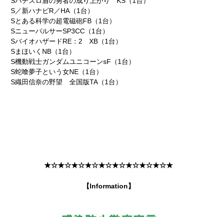
Sパチスロ盾の勇者の成り上がり KS（1台）
S／新ハナビR／HA（1台）
Sとある科学の超電磁砲FB（1台）
SニューパルサーSP3CC（1台）
SバイオハザードRE：2 XB（1台）
SまほいくNB（1台）
S機動戦士ガンダムユニコーンsF（1台）
S蛇喰夢子という女NE（1台）
S織田信奈の野望 全国版TA（1台）
★☆★☆★☆★☆★☆★☆★☆★☆★☆★
【Information】