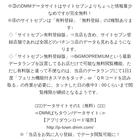
※③のDMMデータサイトはサイトセブンよりちょっと情報量少
なめですが完全無料！
※④のサイトセブンは「有料登録」「無料登録」の2種類ありま
す↓
◇「サイトセブン有料登録版」⇒当店も含め、サイトセブン登
録店舗であれば全国どのパチンコ店のデータも見れるようにな
ります。
◇「サイトセブン無料登録版」⇒BiGMOPREMIUMという最新
データランプを設置してるお店だけで可能な無料閲覧機能。た
だし有料版と違って不便なのは、当店のデータランプにて1日1
度「フェリカ機能付きスマホをタッチ」or「ＱＲコードを読み
取る」の作業が必要に。タッチした日の夜中3：00くらいまで閲
覧権限が継続となるようです。
□□□データサイトその1（無料）□□□
≪DMMぱちタウン/データサイト↓≫
【アプリダウンロード場所】
http://p-town.dmm.com/
※「当店をお気に入り登録」でデータ閲覧可能に！