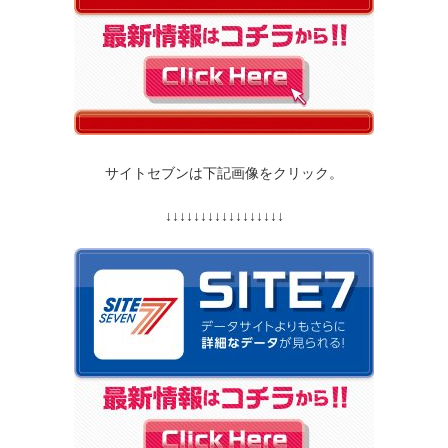
サイトセブンは下記画像をクリック。
↓↓↓↓↓↓↓↓↓↓↓↓↓↓↓↓↓