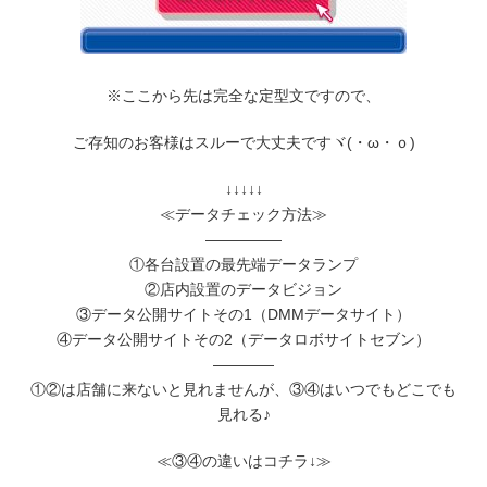
※ここから先は完全な定型文ですので、
ご存知のお客様はスルーで大丈夫ですヾ(・ω・ｏ)
↓↓↓↓↓
≪データチェック方法≫
―――――
①各台設置の最先端データランプ
②店内設置のデータビジョン
③データ公開サイトその1（DMMデータサイト）
④データ公開サイトその2（データロボサイトセブン）
――――
①②は店舗に来ないと見れませんが、③④はいつでもどこでも
見れる♪
≪③④の違いはコチラ↓≫