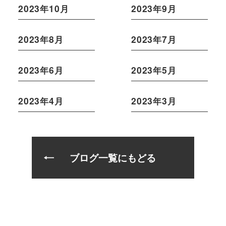
2023年10月
2023年9月
2023年8月
2023年7月
2023年6月
2023年5月
2023年4月
2023年3月
ブログ一覧にもどる