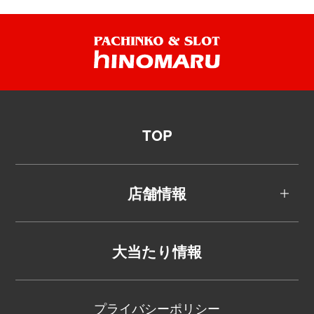
TOP
店舗情報
大当たり情報
プライバシーポリシー