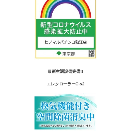
最
新空調設備完備!!
エレクローラーClo2