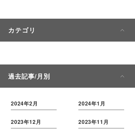
カテゴリ
過去記事/月別
2024年2月
2024年1月
2023年12月
2023年11月