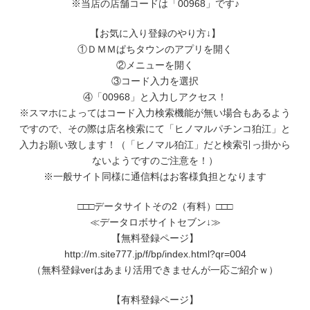
※当店の店舗コードは「00968」です♪
【お気に入り登録のやり方↓】
①ＤＭＭぱちタウンのアプリを開く
②メニューを開く
③コード入力を選択
④「00968」と入力しアクセス！
※スマホによってはコード入力検索機能が無い場合もあるよう
ですので、その際は店名検索にて「ヒノマルパチンコ狛江」と
入力お願い致します！（「ヒノマル狛江」だと検索引っ掛から
ないようですのご注意を！）
※一般サイト同様に通信料はお客様負担となります
□□□データサイトその2（有料）□□□
≪データロボサイトセブン↓≫
【無料登録ページ】
http://m.site777.jp/f/bp/index.html?qr=004
（無料登録verはあまり活用できませんが一応ご紹介ｗ）
【有料登録ページ】