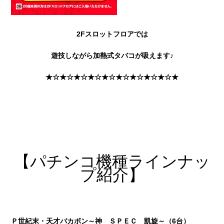
2Fスロットフロアでは
遊技しながら加熱式タバコが吸えます♪
★☆★☆★☆★☆★☆★☆★☆★☆★☆★
【パチンコ機種ラインナッ
プ紹介】
Ｐ世紀末・天才バカボン～神 ＳＰＥＣ 凱旋～（6台）