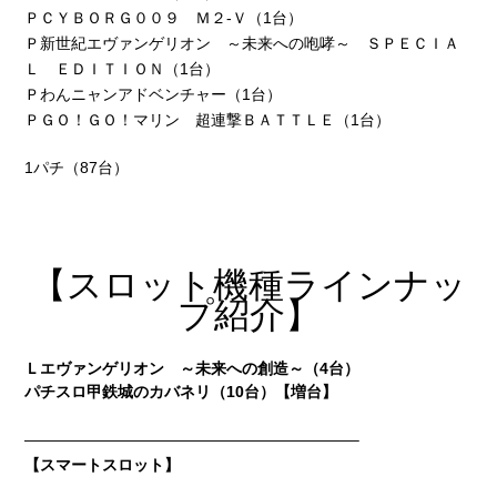
ＰＣＹＢＯＲＧ００９ Ｍ２‐Ｖ（1台）
Ｐ新世紀エヴァンゲリオン ～未来への咆哮～ ＳＰＥＣＩＡ
Ｌ ＥＤＩＴＩＯＮ（1台）
Ｐわんニャンアドベンチャー（1台）
ＰＧＯ！ＧＯ！マリン 超連撃ＢＡＴＴＬＥ（1台）
1パチ（87台）
【スロット機種ラインナッ
プ紹介】
Ｌエヴァンゲリオン ～未来への創造～（4台）
パチスロ甲鉄城のカバネリ（10台）【増台】
—————————————————————–
【スマートスロット】