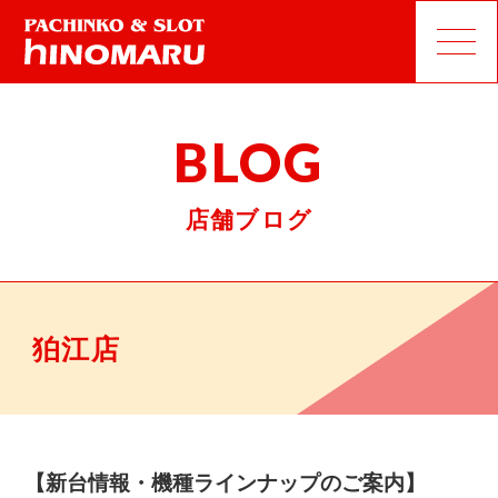
BLOG
店舗ブログ
狛江店
【新台情報・機種ラインナップのご案内】