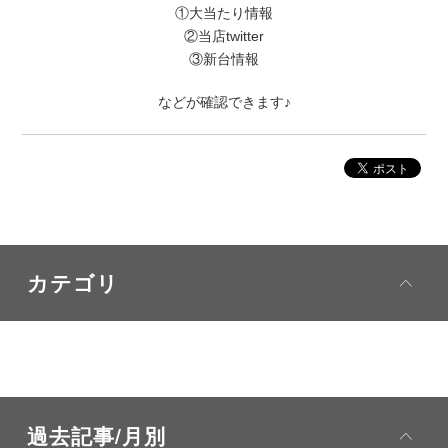
①大当たり情報
②当店twitter
③新台情報
などが確認できます♪
カテゴリ
過去記事/月別