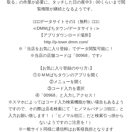
取る」の作業が必要に。タッチした日の夜中3：00くらいまで閲
覧権限が継続となるようです。
□□□データサイトその1（無料）□□□
≪DMMぱちタウン/データサイト↓≫
【アプリダウンロード場所】
http://p-town.dmm.com/
※「当店をお気に入り登録」でデータ閲覧可能に！
※当店の店舗コードは「00968」です♪
【お気に入り登録のやり方↓】
①ＤＭＭぱちタウンのアプリを開く
②メニューを開く
③コード入力を選択
④「00968」と入力しアクセス！
※スマホによってはコード入力検索機能が無い場合もあるよう
ですので、その際は店名検索にて「ヒノマルパチンコ狛江」と
入力お願い致します！（「ヒノマル狛江」だと検索引っ掛から
ないようですのご注意を！）
※一般サイト同様に通信料はお客様負担となります