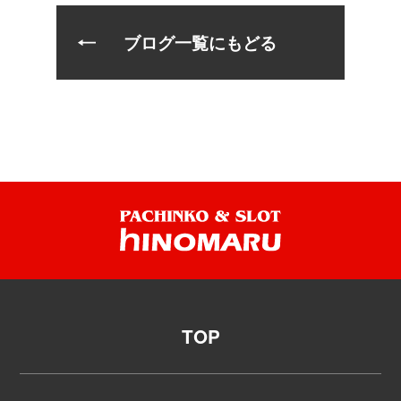
ブログ一覧にもどる
TOP