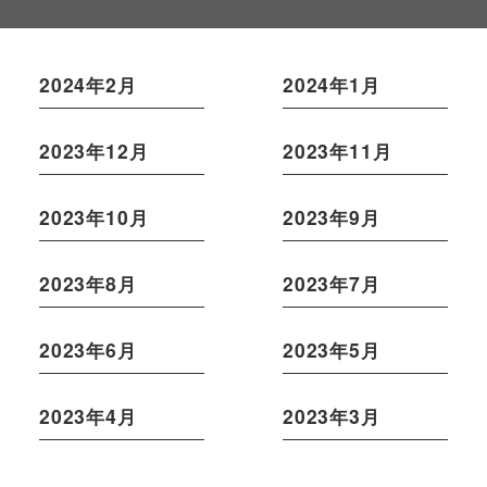
2024年2月
2024年1月
2023年12月
2023年11月
2023年10月
2023年9月
2023年8月
2023年7月
2023年6月
2023年5月
2023年4月
2023年3月