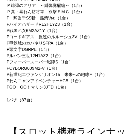
Ｐ緋弾のアリア ～緋弾覚醒編～（1台）
Ｐ真・暴れん坊将軍 双撃ＦＭＧ（1台）
P一騎当千SS斬 孫策Ver.（1台）
PバイオハザードRE2H1YZ3（1台）
P戦国乙女6M2AZ1Y（1台）
Pコードギアス 反逆のルルーシュ3V（1台）
P甲鉄城のカバネリSFPA（1台）
P頭文字DGRPE（1台）
Pルパン三世12H1AZ2（1台）
Pフィーバースーパー戦隊S（1台）
PCYBORG009M2-V（1台）
P新世紀エヴァンゲリオン15 未来への咆哮F（1台）
PわんニャンアドベンチャーHCB（1台）
PGO！GO！マリン3JTD（1台）
1パチ（87台）
【スロット機種ラインナッ