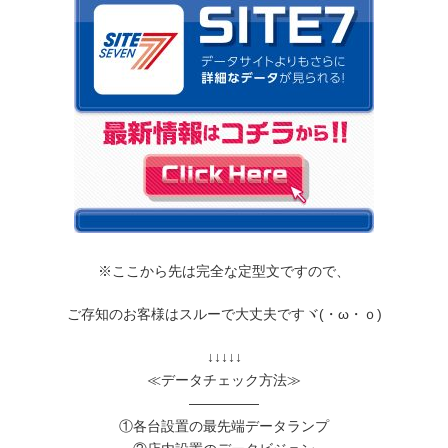
※ここから先は完全な定型文ですので、
ご存知のお客様はスルーで大丈夫ですヾ(・ω・ｏ)
↓↓↓↓↓
≪データチェック方法≫
―――――
①各台設置の最先端データランプ