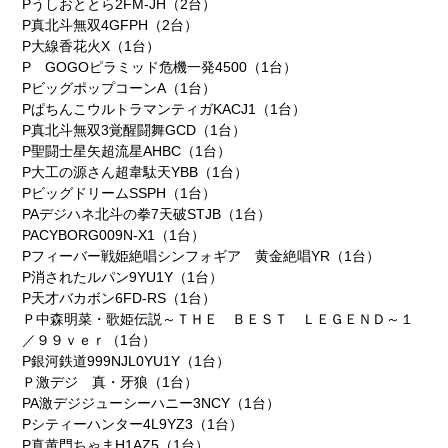
Pうしおととら2FM-JH（2台）
P真北斗無双4GFPH（2台）
P大線香花火X（1台）
P GOGOピラミッド危機一発4500（1台）
PビッグポップコーンA（1台）
PぱちんこウルトラマンティガKACJ1（1台）
P真北斗無双3覚醒闘舞GCD（1台）
P聖闘士星矢超流星AHBC（1台）
P大工の源さん超韋駄天YBB（1台）
PビッグドリームSSPH（1台）
PAデジハネ北斗の拳7天破STJB（1台）
PACYBORG009N-X1（1台）
Pフィーバー戦姫絶唱シンフォギア 黄金絶唱YR（1台）
P消されたルパン9YU1Y（1台）
P天才バカボン6FD-RS（1台）
Ｐ中森明菜・歌姫伝説～ＴＨＥ ＢＥＳＴ ＬＥＧＥＮＤ～１
／９９ｖｅｒ（1台）
P銀河鉄道999NJL0YU1Y（1台）
Ｐ激デジ 真・牙狼（1台）
PA激デジジューシーハニー3NCY（1台）
Pシティーハンター4L9YZ3（1台）
P真黄門ちゃまH1AZ5（1台）