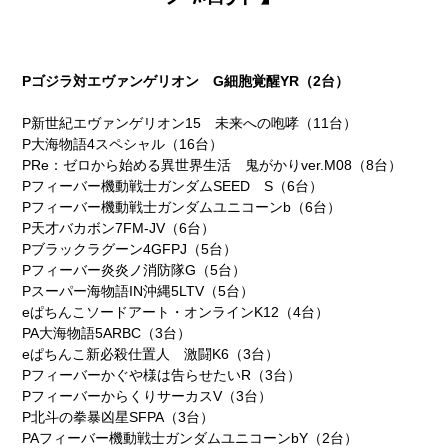
Pゴジラ対エヴァンゲリオン G細胞覚醒YR（2台）
P新世紀エヴァンゲリオン15 未来への咆哮（11台）
P大海物語4スペシャル（16台）
PRe：ゼロから始める異世界生活 鬼がかりver.M08（8台）
Pフィーバー機動戦士ガンダムSEED S（6台）
Pフィーバー機動戦士ガンダムユニコーンb（6台）
P天才バカボン7FM-JV（6台）
Pブラックラグーン4GFPJ（5台）
Pフィーバー炎炎ノ消防隊G（5台）
Pスーパー海物語IN沖縄5LTV（5台）
eぱちんこソードアート・オンラインK12（4台）
PA大海物語5ARBC（3台）
eぱちんこ新必殺仕置人 激闘K6（3台）
Pフィーバーかぐや様は告らせたいR（3台）
PフィーバーからくりサーカスV（3台）
P北斗の拳暴凶星SFPA（3台）
PAフィーバー機動戦士ガンダムユニコーンbY（2台）