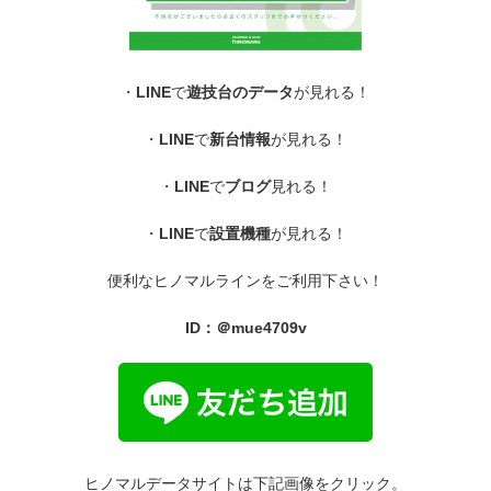
・
LINE
で
遊技台のデータ
が見れる！
・
LINE
で
新台情報
が見れる！
・
LINE
で
ブログ
見れる！
・
LINE
で
設置機種
が見れる！
便利なヒノマルラインをご利用下さい！
ID：＠mue4709v
ヒノマルデータサイトは下記画像をクリック。