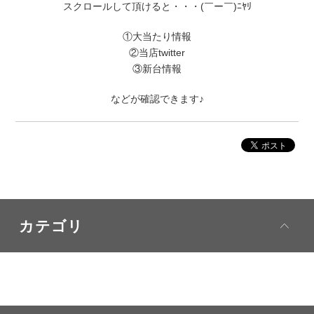
スクロールして頂けると・・・(￣ー￣)ﾆﾔﾘ
①大当たり情報
②当店twitter
③新台情報
などが確認できます♪
カテゴリ