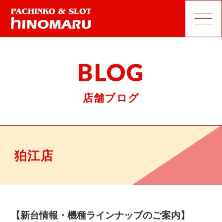
BLOG
店舗ブログ
狛江店
【新台情報・機種ラインナップのご案内】