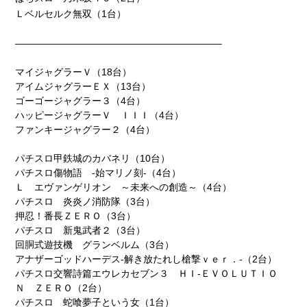
Ｌベルセルク無双（1台）
—————————————————————–
マイジャグラーＶ（18台）
アイムジャグラーＥＸ（13台）
ゴーゴージャグラー３（4台）
ハッピージャグラーＶ ＩＩＩ（4台）
ファンキージャグラー２（4台）
パチスロ甲鉄城のカバネリ（10台）
パチスロ傷物語 ‐始マリノ刻‐（4台）
Ｌ エヴァンゲリオン ～未来への創造～（4台）
パチスロ 炎炎ノ消防隊（3台）
押忍！番長ＺＥＲＯ（3台）
パチスロ 新鬼武者２（3台）
回胴式遊技機 グランベルム（3台）
アナザーゴッドハーデス‐解き放たれし槍撃ｖｅｒ．‐（2台）
パチスロ交響詩篇エウレカセブン３ ＨＩ‐ＥＶＯＬＵＴＩＯ
Ｎ ＺＥＲＯ（2台）
パチスロ 蛇喰夢子という女（1台）