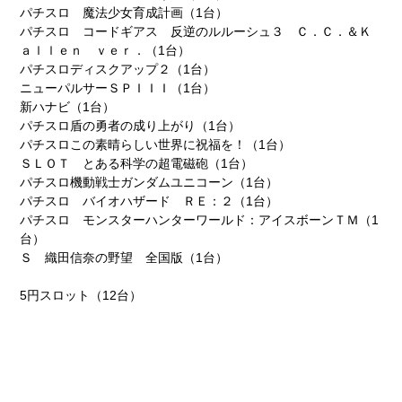
パチスロ 魔法少女育成計画（1台）
パチスロ コードギアス 反逆のルルーシュ３ Ｃ．Ｃ．＆Ｋ
ａｌｌｅｎ ｖｅｒ．（1台）
パチスロディスクアップ２（1台）
ニューパルサーＳＰＩＩＩ（1台）
新ハナビ（1台）
パチスロ盾の勇者の成り上がり（1台）
パチスロこの素晴らしい世界に祝福を！（1台）
ＳＬＯＴ とある科学の超電磁砲（1台）
パチスロ機動戦士ガンダムユニコーン（1台）
パチスロ バイオハザード ＲＥ：２（1台）
パチスロ モンスターハンターワールド：アイスボーンＴＭ（1
台）
Ｓ 織田信奈の野望 全国版（1台）
5円スロット（12台）