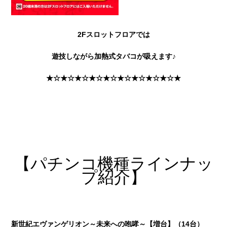
2Fスロットフロアでは
遊技しながら加熱式タバコが吸えます♪
★☆★☆★☆★☆★☆★☆★☆★☆★☆★
【パチンコ機種ラインナッ
プ紹介】
新世紀エヴァンゲリオン～未来への咆哮～【増台】（14台）