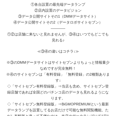
①各台設置の最先端データランプ
②店内設置のデータビジョン
③データ公開サイトその1（DMMデータサイト）
④データ公開サイトその2（データロボサイトセブン）
――――
①②は店舗に来ないと見れませんが、③④はいつでもどこでも
見れる♪
≪③④の違いはコチラ↓≫
※③のDMMデータサイトはサイトセブンよりちょっと情報量少
なめですが完全無料！
※④のサイトセブンは「有料登録」「無料登録」の2種類ありま
す↓
◇「サイトセブン有料登録版」⇒当店も含め、サイトセブン登
録店舗であれば全国どのパチンコ店のデータも見れるようにな
ります。
◇「サイトセブン無料登録版」⇒BiGMOPREMIUMという最新
データランプを設置してるお店だけで可能な無料閲覧機能。た