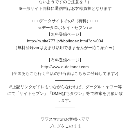
ないようですのご注意を！）
※一般サイト同様に通信料はお客様負担となります
□□□データサイトその2（有料）□□□
≪データロボサイトセブン↓≫
【無料登録ページ】
http://m.site777.jp/f/bp/index.html?qr=004
（無料登録verはあまり活用できませんが一応ご紹介ｗ）
【有料登録ページ】
http://www.d-deltanet.com
(全国あちこち行く当店の担当者はこちらに登録してます♪)
―――――
※上記リンクがドレもつながらなければ、グーグル・ヤフー等
にて「サイトセブン」「DMMぱちタウン」等で検索をお願い致
します。
―――――
▽▽スマホのお客様へ▽▽
ブログをこのまま