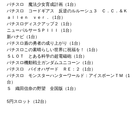
パチスロ 魔法少女育成計画（1台）
パチスロ コードギアス 反逆のルルーシュ３ Ｃ．Ｃ．＆Ｋ
ａｌｌｅｎ ｖｅｒ．（1台）
パチスロディスクアップ２（1台）
ニューパルサーＳＰＩＩＩ（1台）
新ハナビ（1台）
パチスロ盾の勇者の成り上がり（1台）
パチスロこの素晴らしい世界に祝福を！（1台）
ＳＬＯＴ とある科学の超電磁砲（1台）
パチスロ機動戦士ガンダムユニコーン（1台）
パチスロ バイオハザード ＲＥ：２（1台）
パチスロ モンスターハンターワールド：アイスボーンＴＭ（1
台）
Ｓ 織田信奈の野望 全国版（1台）
5円スロット（12台）