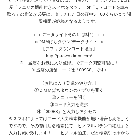
だし有料版と違って不便なのは、当店のデータランプにて1日1
度「フェリカ機能付きスマホをタッチ」or「ＱＲコードを読み
取る」の作業が必要に。タッチした日の夜中3：00くらいまで閲
覧権限が継続となるようです。
□□□データサイトその1（無料）□□□
≪DMMぱちタウン/データサイト↓≫
【アプリダウンロード場所】
http://p-town.dmm.com/
※「当店をお気に入り登録」でデータ閲覧可能に！
※当店の店舗コードは「00968」です♪
【お気に入り登録のやり方↓】
①ＤＭＭぱちタウンのアプリを開く
②メニューを開く
③コード入力を選択
④「00968」と入力しアクセス！
※スマホによってはコード入力検索機能が無い場合もあるよう
ですので、その際は店名検索にて「ヒノマルパチンコ狛江」と
入力お願い致します！（「ヒノマル狛江」だと検索引っ掛から