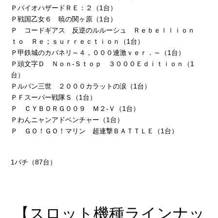
ＰバイオハザードＲＥ：２（1台）
Ｐ戦国乙女６ 暁の関ヶ原（1台）
Ｐ コードギアス 反逆のルルーシュ Ｒｅｂｅｌｌｉｏｎ
ｔｏ Ｒｅ；ｓｕｒｒｅｃｔｉｏｎ（1台）
Ｐ甲鉄城のカバネリ～４，０００連激ｖｅｒ．～（1台）
Ｐ頭文字Ｄ Ｎｏｎ‐Ｓｔｏｐ ３０００Ｅｄｉｔｉｏｎ（1
台）
Ｐルパン三世 ２０００カラットの涙（1台）
ＰＦスーパー戦隊Ｓ（1台）
Ｐ ＣＹＢＯＲＧ００９ Ｍ２‐Ｖ（1台）
Ｐわんニャンアドベンチャー（1台）
Ｐ ＧＯ！ＧＯ！マリン 超連撃ＢＡＴＴＬＥ（1台）
1パチ（87台）
【スロット機種ラインナッ