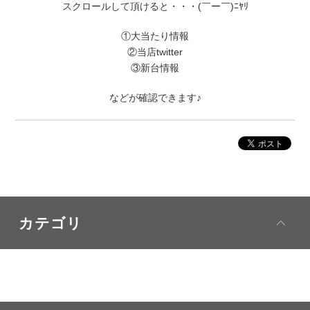
スクロールして頂けると・・・(￣ー￣)ﾆﾔﾘ
①大当たり情報
②当店twitter
③新台情報
などが確認できます♪
カテゴリ