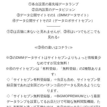
①各台設置の最先端データランプ
②店内設置のデータビジョン
③データ公開サイトその1（DMMデータサイト）
④データ公開サイトその2（データロボサイトセブン）
――――
①②は店舗に来ないと見れませんが、③④はいつでもどこでも
見れる♪
≪③④の違いはコチラ↓≫
※③のDMMデータサイトはサイトセブンよりちょっと情報量少
なめですが完全無料！
※④のサイトセブンは「有料登録」「無料登録」の2種類ありま
す↓
◇「サイトセブン有料登録版」⇒当店も含め、サイトセブン登
録店舗であれば全国どのパチンコ店のデータも見れるようにな
ります。
◇「サイトセブン無料登録版」⇒BiGMOPREMIUMという最新
データランプを設置してるお店だけで可能な無料閲覧機能。た