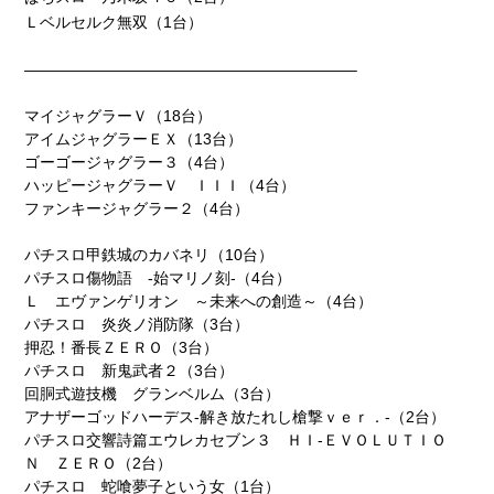
Ｌベルセルク無双（1台）
—————————————————————–
マイジャグラーＶ（18台）
アイムジャグラーＥＸ（13台）
ゴーゴージャグラー３（4台）
ハッピージャグラーＶ ＩＩＩ（4台）
ファンキージャグラー２（4台）
パチスロ甲鉄城のカバネリ（10台）
パチスロ傷物語 ‐始マリノ刻‐（4台）
Ｌ エヴァンゲリオン ～未来への創造～（4台）
パチスロ 炎炎ノ消防隊（3台）
押忍！番長ＺＥＲＯ（3台）
パチスロ 新鬼武者２（3台）
回胴式遊技機 グランベルム（3台）
アナザーゴッドハーデス‐解き放たれし槍撃ｖｅｒ．‐（2台）
パチスロ交響詩篇エウレカセブン３ ＨＩ‐ＥＶＯＬＵＴＩＯ
Ｎ ＺＥＲＯ（2台）
パチスロ 蛇喰夢子という女（1台）