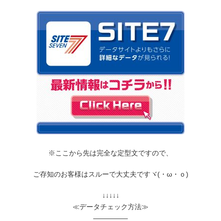
※ここから先は完全な定型文ですので、
ご存知のお客様はスルーで大丈夫ですヾ(・ω・ｏ)
↓↓↓↓↓
≪データチェック方法≫
―――――