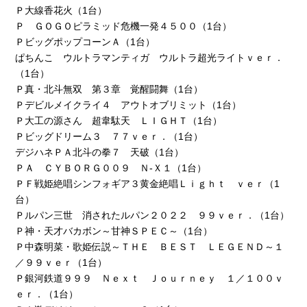
Ｐ大線香花火（1台）
Ｐ ＧＯＧＯピラミッド危機一発４５００（1台）
ＰビッグポップコーンＡ（1台）
ぱちんこ ウルトラマンティガ ウルトラ超光ライトｖｅｒ．
（1台）
Ｐ真・北斗無双 第３章 覚醒闘舞（1台）
Ｐデビルメイクライ４ アウトオブリミット（1台）
Ｐ大工の源さん 超韋駄天 ＬＩＧＨＴ（1台）
Ｐビッグドリーム３ ７７ｖｅｒ．（1台）
デジハネＰＡ北斗の拳７ 天破（1台）
ＰＡ ＣＹＢＯＲＧ００９ Ｎ‐Ｘ１（1台）
ＰＦ戦姫絶唱シンフォギア３黄金絶唱Ｌｉｇｈｔ ｖｅｒ（1
台）
Ｐルパン三世 消されたルパン２０２２ ９９ｖｅｒ．（1台）
Ｐ神・天才バカボン～甘神ＳＰＥＣ～（1台）
Ｐ中森明菜・歌姫伝説～ＴＨＥ ＢＥＳＴ ＬＥＧＥＮＤ～１
／９９ｖｅｒ（1台）
Ｐ銀河鉄道９９９ Ｎｅｘｔ Ｊｏｕｒｎｅｙ １／１００ｖ
ｅｒ．（1台）