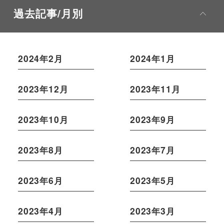
過去記事/月別
2024年2月
2024年1月
2023年12月
2023年11月
2023年10月
2023年9月
2023年8月
2023年7月
2023年6月
2023年5月
2023年4月
2023年3月