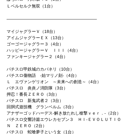
Ｌベルセルク無双（1台）
—————————————————————–
マイジャグラーＶ（18台）
アイムジャグラーＥＸ（13台）
ゴーゴージャグラー３（4台）
ハッピージャグラーＶ ＩＩＩ（4台）
ファンキージャグラー２（4台）
パチスロ甲鉄城のカバネリ（10台）
パチスロ傷物語 ‐始マリノ刻‐（4台）
Ｌ エヴァンゲリオン ～未来への創造～（4台）
パチスロ 炎炎ノ消防隊（3台）
押忍！番長ＺＥＲＯ（3台）
パチスロ 新鬼武者２（3台）
回胴式遊技機 グランベルム（3台）
アナザーゴッドハーデス‐解き放たれし槍撃ｖｅｒ．‐（2台）
パチスロ交響詩篇エウレカセブン３ ＨＩ‐ＥＶＯＬＵＴＩＯ
Ｎ ＺＥＲＯ（2台）
パチスロ 蛇喰夢子という女（1台）