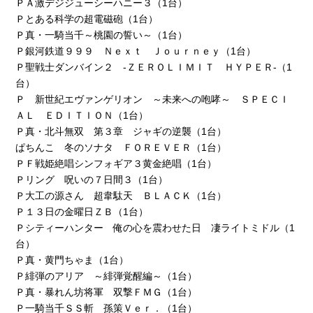
ＰＡ激デジジューシーハニー３（1台）
Ｐとある科学の超電磁砲（1台）
Ｐ真・一騎当千～桃園の誓い～（1台）
Ｐ銀河鉄道９９９ Ｎｅｘｔ Ｊｏｕｒｎｅｙ（1台）
Ｐ聖戦士ダンバイン２ ‐ＺＥＲＯＬＩＭＩＴ ＨＹＰＥＲ‐（1
台）
Ｐ 新世紀エヴァンゲリオン ～未来への咆哮～ ＳＰＥＣＩ
ＡＬ ＥＤＩＴＩＯＮ（1台）
Ｐ真・北斗無双 第３章 ジャギの逆襲（1台）
ぱちんこ 冬のソナタ ＦＯＲＥＶＥＲ（1台）
ＰＦ戦姫絶唱シンフォギア３黄金絶唱（1台）
Ｐリング 呪いの７日間３（1台）
Ｐ大工の源さん 超韋駄天 ＢＬＡＣＫ（1台）
Ｐ１３日の金曜日ＺＢ（1台）
Ｐシティーハンター 俺の心を震わせた日 凄ライトミドル（1
台）
Ｐ真・黄門ちゃま（1台）
Ｐ緋弾のアリア ～緋弾覚醒編～（1台）
Ｐ真・暴れん坊将軍 双撃ＦＭＧ（1台）
Ｐ一騎当千ＳＳ斬 孫策Ｖｅｒ．（1台）