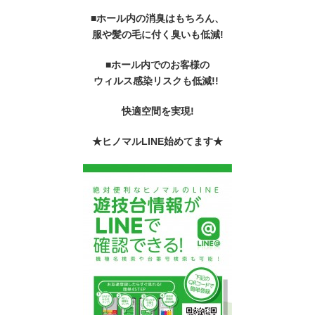
■ホール内の消臭はもちろん、
服や髪の毛に付く臭いも低減!
■ホール内でのお客様の
ウィルス感染リスクも低減!!
快適空間を実現!
★ヒノマルLINE始めてます★