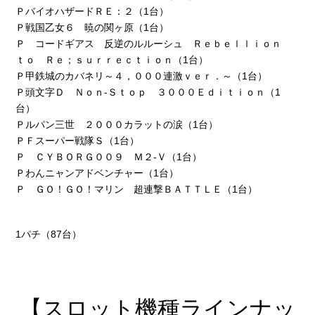
ＰバイオハザードＲＥ：２（1台）
Ｐ戦国乙女６ 暁の関ヶ原（1台）
Ｐ コードギアス 反逆のルルーシュ Ｒｅｂｅｌｌｉｏｎ
ｔｏ Ｒｅ；ｓｕｒｒｅｃｔｉｏｎ（1台）
Ｐ甲鉄城のカバネリ～４，０００連激ｖｅｒ．～（1台）
Ｐ頭文字Ｄ Ｎｏｎ‐Ｓｔｏｐ ３０００Ｅｄｉｔｉｏｎ（1
台）
Ｐルパン三世 ２０００カラットの涙（1台）
ＰＦスーパー戦隊Ｓ（1台）
Ｐ ＣＹＢＯＲＧ００９ Ｍ２‐Ｖ（1台）
Ｐわんニャンアドベンチャー（1台）
Ｐ ＧＯ！ＧＯ！マリン 超連撃ＢＡＴＴＬＥ（1台）
1パチ（87台）
【スロット機種ラインナッ