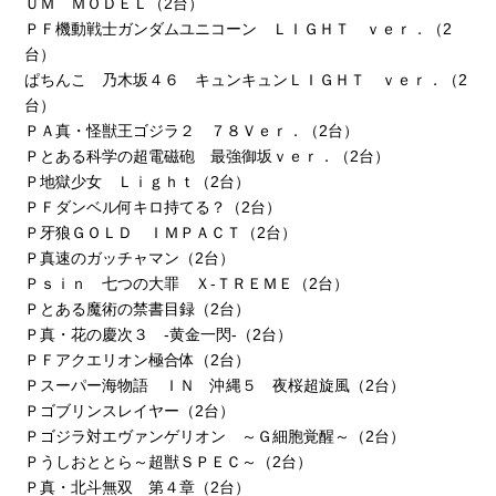
ＵＭ ＭＯＤＥＬ（2台）
ＰＦ機動戦士ガンダムユニコーン ＬＩＧＨＴ ｖｅｒ．（2
台）
ぱちんこ 乃木坂４６ キュンキュンＬＩＧＨＴ ｖｅｒ．（2
台）
ＰＡ真・怪獣王ゴジラ２ ７８Ｖｅｒ．（2台）
Ｐとある科学の超電磁砲 最強御坂ｖｅｒ．（2台）
Ｐ地獄少女 Ｌｉｇｈｔ（2台）
ＰＦダンベル何キロ持てる？（2台）
Ｐ牙狼ＧＯＬＤ ＩＭＰＡＣＴ（2台）
Ｐ真速のガッチャマン（2台）
Ｐｓｉｎ 七つの大罪 Ｘ‐ＴＲＥＭＥ（2台）
Ｐとある魔術の禁書目録（2台）
Ｐ真・花の慶次３ ‐黄金一閃‐（2台）
ＰＦアクエリオン極合体（2台）
Ｐスーパー海物語 ＩＮ 沖縄５ 夜桜超旋風（2台）
Ｐゴブリンスレイヤー（2台）
Ｐゴジラ対エヴァンゲリオン ～Ｇ細胞覚醒～（2台）
Ｐうしおととら～超獣ＳＰＥＣ～（2台）
Ｐ真・北斗無双 第４章（2台）