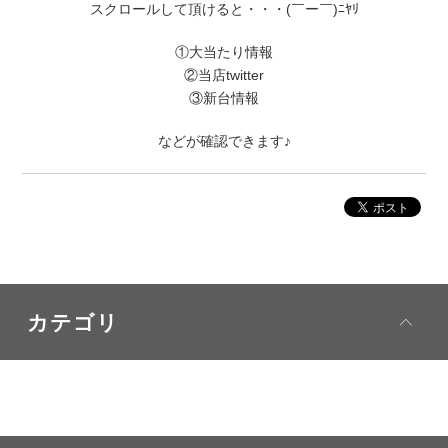
スクロールして頂けると・・・(￣ー￣)ﾆﾔﾘ
①大当たり情報
②当店twitter
③新台情報
などが確認できます♪
カテゴリ