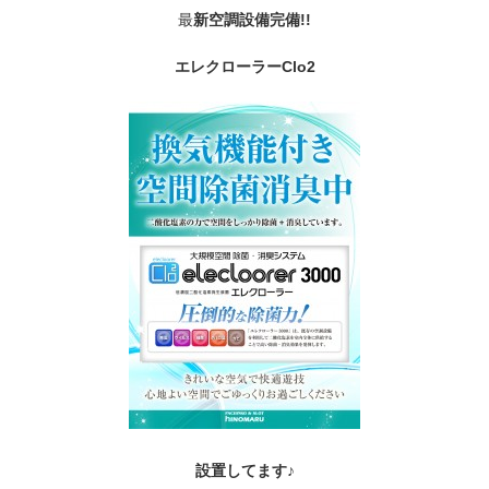
最
新空調設備完備!!
エレクローラーClo2
設置してます♪