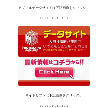
ヒノマルデータサイトは下記画像をクリック。
↓↓↓↓↓↓↓↓↓↓↓↓↓↓↓↓↓
サイトセブンは下記画像をクリック。
↓↓↓↓↓↓↓↓↓↓↓↓↓↓↓↓↓