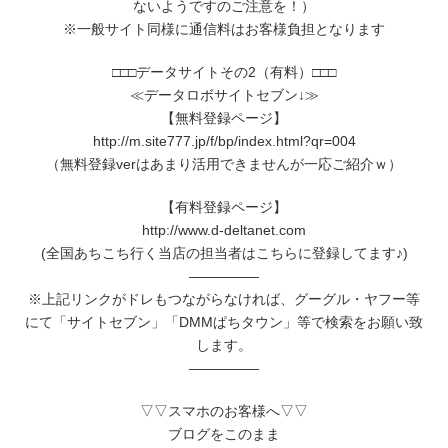
ないようですのご注意を！）
※一般サイト同様に通信料はお客様負担となります
□□□データサイトその2（有料）□□□
≪データロボサイトセブン↓≫
【無料登録ページ】
http://m.site777.jp/f/bp/index.html?qr=004
（無料登録verはあまり活用できませんが一応ご紹介ｗ）
【有料登録ページ】
http://www.d-deltanet.com
(全国あちこち行く当店の担当者はこちらに登録してます♪)
―――――
※上記リンクがドレもつながらなければ、グーグル・ヤフー等
にて「サイトセブン」「DMMぱちタウン」等で検索をお願い致
します。
―――――
▽▽スマホのお客様へ▽▽
ブログをこのまま