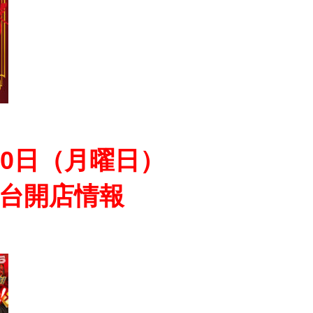
0
日（月曜日）
台開店情報