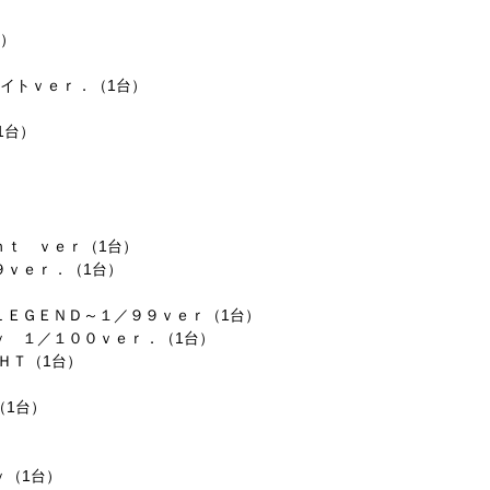
台）
ライトｖｅｒ．（1台）
1台）
ｈｔ ｖｅｒ（1台）
９ｖｅｒ．（1台）
ＬＥＧＥＮＤ～１／９９ｖｅｒ（1台）
ｙ １／１００ｖｅｒ．（1台）
ＨＴ（1台）
（1台）
ｙ（1台）