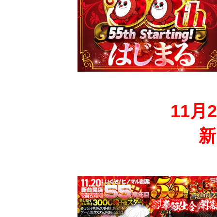
11月2
新