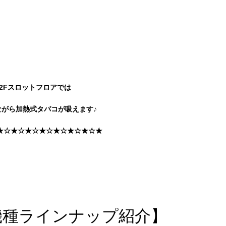
2Fスロットフロアでは
ながら加熱式タバコが吸えます♪
★☆★☆★☆★☆★☆★☆★☆★
機種ラインナップ紹介】