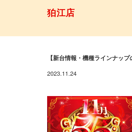
狛江店
【新台情報・機種ラインナップ
2023.11.24