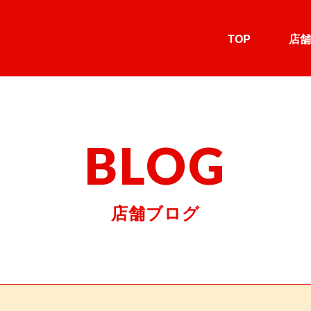
TOP
店舗
BLOG
店舗ブログ