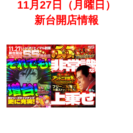
11月27
日（月曜日）
新台開店情報