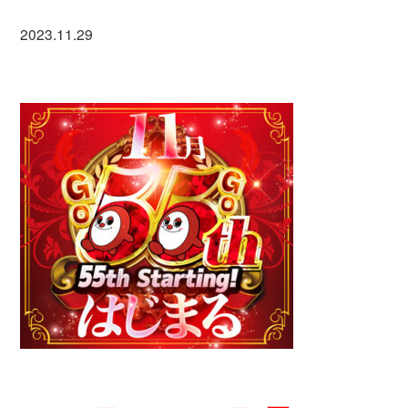
2023.11.29