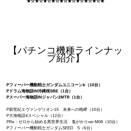
★☆★☆★☆★☆★☆★☆★☆★☆★☆★
【パチンコ機種ラインナッ
プ紹介】
Pフィーバー機動戦士ガンダムユニコーンb（10台）
Pドラム海物語IN沖縄桜SBE（1台）
Pスーパー海物語INジャパン2MTR（1台）
P新世紀エヴァンゲリオン15 未来への咆哮（10台）
P大海物語4スペシャル（12台）
PRe：ゼロから始める異世界生活 鬼がかりver.M08（10台）
Pフィーバー機動戦士ガンダムSEED S（6台）