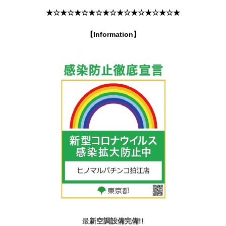
★☆★☆★☆★☆★☆★☆★☆★☆★☆★
【Information】
最
新空調設備完備!!