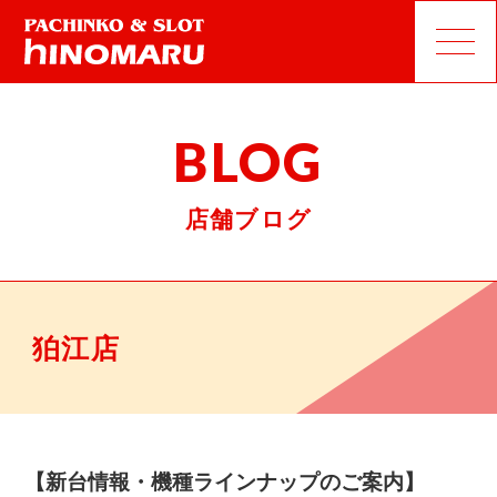
BLOG
店舗ブログ
狛江店
【新台情報・機種ラインナップのご案内】