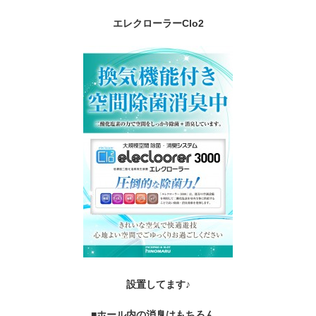
エレクローラーClo2
設置してます♪
■ホール内の消臭はもちろん、