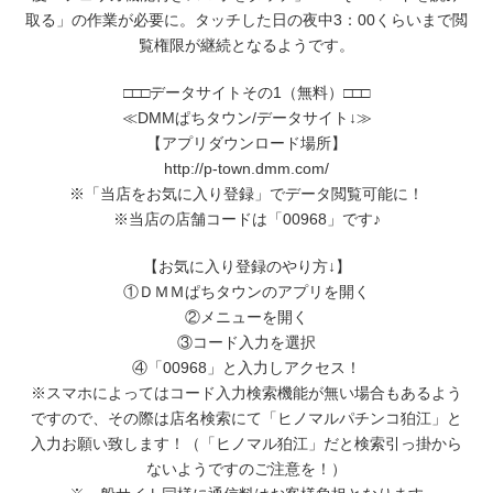
取る」の作業が必要に。タッチした日の夜中3：00くらいまで閲
覧権限が継続となるようです。
□□□データサイトその1（無料）□□□
≪DMMぱちタウン/データサイト↓≫
【アプリダウンロード場所】
http://p-town.dmm.com/
※「当店をお気に入り登録」でデータ閲覧可能に！
※当店の店舗コードは「00968」です♪
【お気に入り登録のやり方↓】
①ＤＭＭぱちタウンのアプリを開く
②メニューを開く
③コード入力を選択
④「00968」と入力しアクセス！
※スマホによってはコード入力検索機能が無い場合もあるよう
ですので、その際は店名検索にて「ヒノマルパチンコ狛江」と
入力お願い致します！（「ヒノマル狛江」だと検索引っ掛から
ないようですのご注意を！）