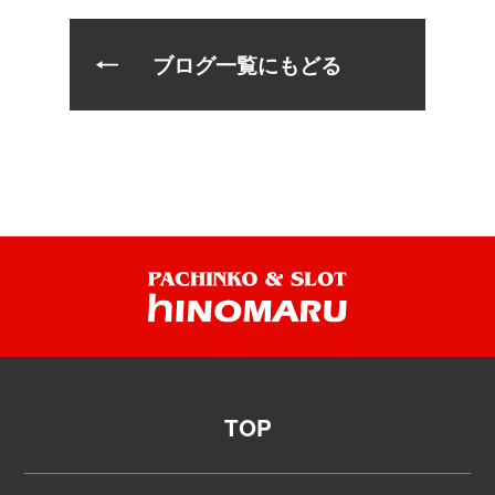
ブログ一覧にもどる
TOP