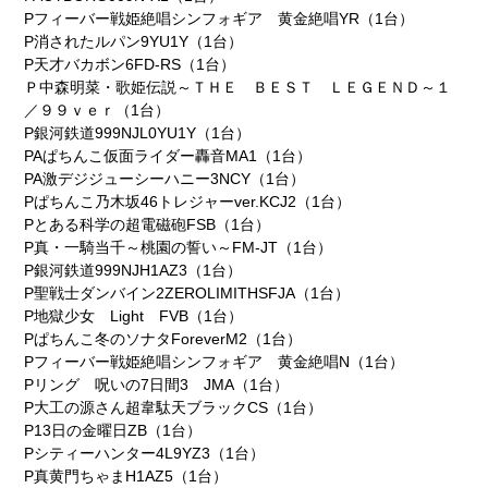
Pフィーバー戦姫絶唱シンフォギア 黄金絶唱YR（1台）
P消されたルパン9YU1Y（1台）
P天才バカボン6FD-RS（1台）
Ｐ中森明菜・歌姫伝説～ＴＨＥ ＢＥＳＴ ＬＥＧＥＮＤ～１
／９９ｖｅｒ（1台）
P銀河鉄道999NJL0YU1Y（1台）
PAぱちんこ仮面ライダー轟音MA1（1台）
PA激デジジューシーハニー3NCY（1台）
Pぱちんこ乃木坂46トレジャーver.KCJ2（1台）
Pとある科学の超電磁砲FSB（1台）
P真・一騎当千～桃園の誓い～FM-JT（1台）
P銀河鉄道999NJH1AZ3（1台）
P聖戦士ダンバイン2ZEROLIMITHSFJA（1台）
P地獄少女 Light FVB（1台）
Pぱちんこ冬のソナタForeverM2（1台）
Pフィーバー戦姫絶唱シンフォギア 黄金絶唱N（1台）
Pリング 呪いの7日間3 JMA（1台）
P大工の源さん超韋駄天ブラックCS（1台）
P13日の金曜日ZB（1台）
Pシティーハンター4L9YZ3（1台）
P真黄門ちゃまH1AZ5（1台）