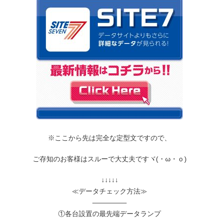
※ここから先は完全な定型文ですので、
ご存知のお客様はスルーで大丈夫ですヾ(・ω・ｏ)
↓↓↓↓↓
≪データチェック方法≫
―――――
①各台設置の最先端データランプ