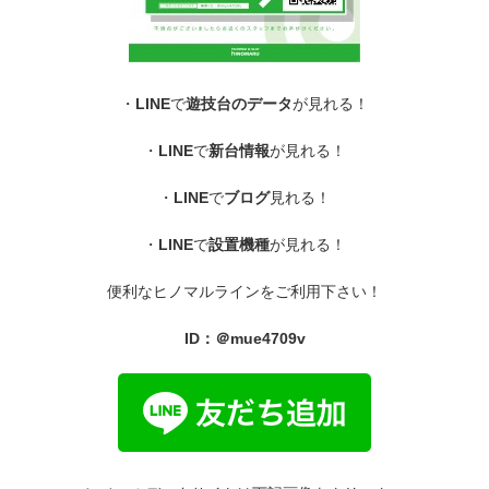
・
LINE
で
遊技台のデータ
が見れる！
・
LINE
で
新台情報
が見れる！
・
LINE
で
ブログ
見れる！
・
LINE
で
設置機種
が見れる！
便利なヒノマルラインをご利用下さい！
ID：＠mue4709v