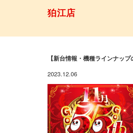
狛江店
【新台情報・機種ラインナップ
2023.12.06