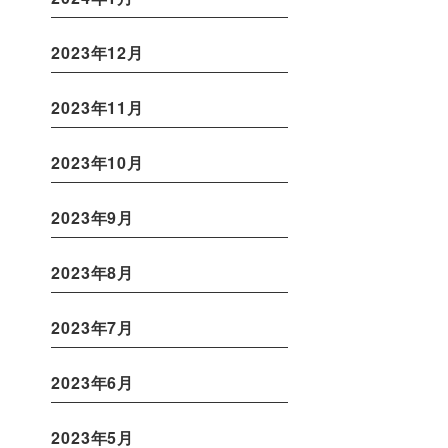
2023年12月
2023年11月
2023年10月
2023年9月
2023年8月
2023年7月
2023年6月
2023年5月