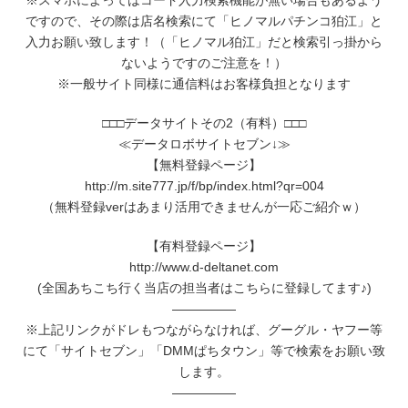
※スマホによってはコード入力検索機能が無い場合もあるよう
ですので、その際は店名検索にて「ヒノマルパチンコ狛江」と
入力お願い致します！（「ヒノマル狛江」だと検索引っ掛から
ないようですのご注意を！）
※一般サイト同様に通信料はお客様負担となります
□□□データサイトその2（有料）□□□
≪データロボサイトセブン↓≫
【無料登録ページ】
http://m.site777.jp/f/bp/index.html?qr=004
（無料登録verはあまり活用できませんが一応ご紹介ｗ）
【有料登録ページ】
http://www.d-deltanet.com
(全国あちこち行く当店の担当者はこちらに登録してます♪)
―――――
※上記リンクがドレもつながらなければ、グーグル・ヤフー等
にて「サイトセブン」「DMMぱちタウン」等で検索をお願い致
します。
―――――