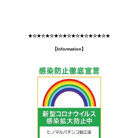
★☆★☆★☆★☆★☆★☆★☆★☆★☆★
【Information】