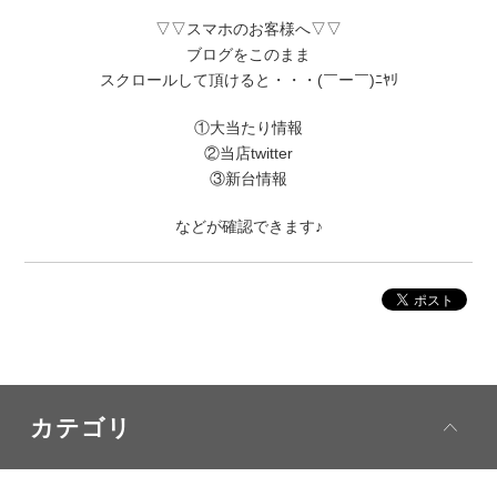
▽▽スマホのお客様へ▽▽
ブログをこのまま
スクロールして頂けると・・・(￣ー￣)ﾆﾔﾘ
①大当たり情報
②当店twitter
③新台情報
などが確認できます♪
カテゴリ