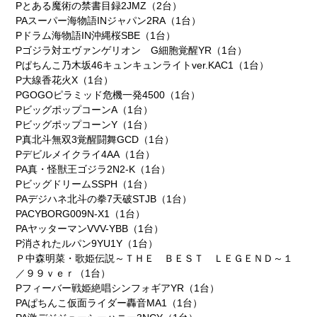
Pとある魔術の禁書目録2JMZ（2台）
PAスーパー海物語INジャパン2RA（1台）
Pドラム海物語IN沖縄桜SBE（1台）
Pゴジラ対エヴァンゲリオン G細胞覚醒YR（1台）
Pぱちんこ乃木坂46キュンキュンライトver.KAC1（1台）
P大線香花火X（1台）
PGOGOピラミッド危機一発4500（1台）
PビッグポップコーンA（1台）
PビッグポップコーンY（1台）
P真北斗無双3覚醒闘舞GCD（1台）
Pデビルメイクライ4AA（1台）
PA真・怪獣王ゴジラ2N2-K（1台）
PビッグドリームSSPH（1台）
PAデジハネ北斗の拳7天破STJB（1台）
PACYBORG009N-X1（1台）
PAヤッターマンVVV-YBB（1台）
P消されたルパン9YU1Y（1台）
Ｐ中森明菜・歌姫伝説～ＴＨＥ ＢＥＳＴ ＬＥＧＥＮＤ～１
／９９ｖｅｒ（1台）
Pフィーバー戦姫絶唱シンフォギアYR（1台）
PAぱちんこ仮面ライダー轟音MA1（1台）