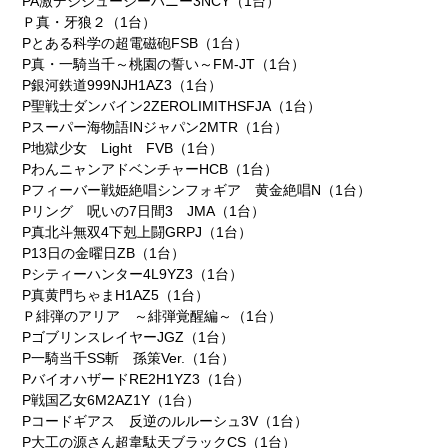
PA激デジジューシーハニー3NCY（1台）
Ｐ真・牙狼２（1台）
Pとある科学の超電磁砲FSB（1台）
P真・一騎当千～桃園の誓い～FM-JT（1台）
P銀河鉄道999NJH1AZ3（1台）
P聖戦士ダンバイン2ZEROLIMITHSFJA（1台）
Pスーパー海物語INジャパン2MTR（1台）
P地獄少女 Light FVB（1台）
PわんニャンアドベンチャーHCB（1台）
Pフィーバー戦姫絶唱シンフォギア 黄金絶唱N（1台）
Pリング 呪いの7日間3 JMA（1台）
P真北斗無双4下剋上闘GRPJ（1台）
P13日の金曜日ZB（1台）
Pシティーハンター4L9YZ3（1台）
P真黄門ちゃまH1AZ5（1台）
Ｐ緋弾のアリア ～緋弾覚醒編～（1台）
PゴブリンスレイヤーJGZ（1台）
P一騎当千SS斬 孫策Ver.（1台）
PバイオハザードRE2H1YZ3（1台）
P戦国乙女6M2AZ1Y（1台）
Pコードギアス 反逆のルルーシュ3V（1台）
P大工の源さん超韋駄天ブラックCS（1台）