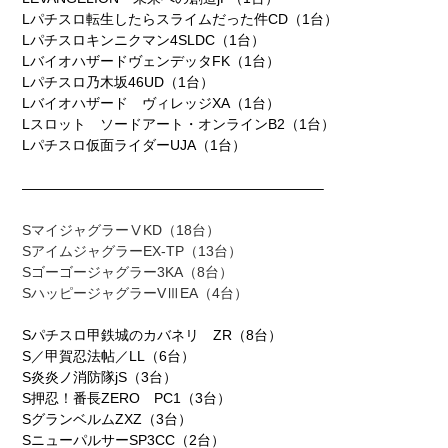
Lパチスロ転生したらスライムだった件CD（1台）
Lパチスロキンニクマン4SLDC（1台）
LバイオハザードヴェンデッタFK（1台）
Lパチスロ乃木坂46UD（1台）
Lバイオハザード ヴィレッジXA（1台）
Lスロット ソードアート・オンラインB2（1台）
Lパチスロ仮面ライダーUJA（1台）
—————————————————————–
SマイジャグラーⅤKD（18台）
SアイムジャグラーEX-TP（13台）
Sゴーゴージャグラー3KA（8台）
SハッピージャグラーVⅢEA（4台）
Sパチスロ甲鉄城のカバネリ ZR（8台）
S／甲賀忍法帖／LL（6台）
S炎炎ノ消防隊jS（3台）
S押忍！番長ZERO PC1（3台）
SグランベルムZXZ（3台）
SニューパルサーSP3CC（2台）