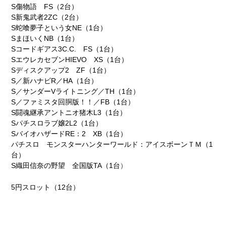
S傷物語 FS（2台）
S新鬼武者2ZC（2台）
S蛇喰夢子という女NE（1台）
SまほいくNB（1台）
Sコードギアス3C.C. FS（1台）
SエウレカセブンHIEVO XS（1台）
Sディスクアップ2 ZF（1台）
S／新ハナビR／HA（1台）
S／サンダーVライトニング／TH（1台）
S／ファミスタ回胴版！！／FB（1台）
S闘魂継承アントニオ猪木L3（1台）
Sパチスロラブ嬢2L2（1台）
SバイオハザードRE：2 XB（1台）
パチスロ モンスターハンターワールド：アイスボーンＴＭ（1
台）
S織田信奈の野望 全国版TA（1台
）
5円スロット（12台）