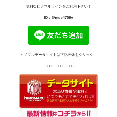
便利なヒノマルラインをご利用下さい！
ID：＠mue4709v
ヒノマルデータサイトは下記画像をクリック。
↓↓↓↓↓↓↓↓↓↓↓↓↓↓↓↓↓