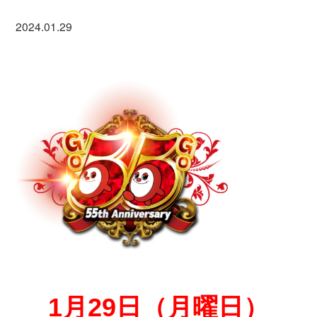
2024.01.29
1月29
日（月曜日）