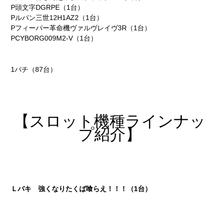
P頭文字DGRPE（1台）
Pルパン三世12H1AZ2（1台）
Pフィーバー革命機ヴァルヴレイヴ3R（1台）
PCYBORG009M2-V（1台）
1パチ（87台）
【スロット機種ラインナッ
プ紹介】
Ｌバキ 強くなりたくば喰らえ！！！（1台）