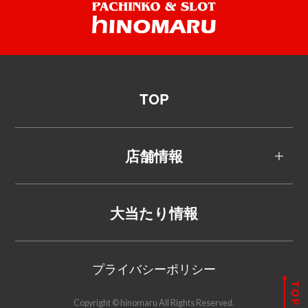
TOP
店舗情報
大当たり情報
プライバシーポリシー
Copyright © hinomaru All Rights Reserved.