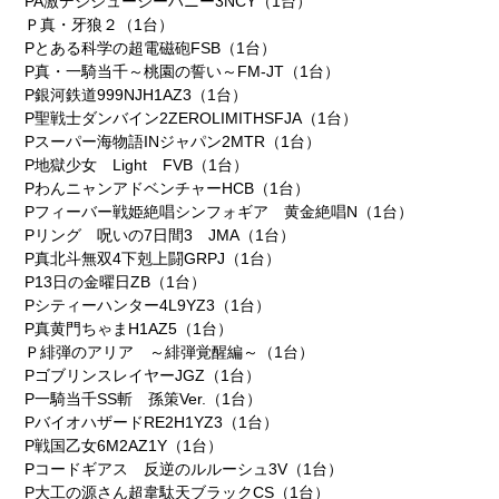
PA激デジジューシーハニー3NCY（1台）
Ｐ真・牙狼２（1台）
Pとある科学の超電磁砲FSB（1台）
P真・一騎当千～桃園の誓い～FM-JT（1台）
P銀河鉄道999NJH1AZ3（1台）
P聖戦士ダンバイン2ZEROLIMITHSFJA（1台）
Pスーパー海物語INジャパン2MTR（1台）
P地獄少女 Light FVB（1台）
PわんニャンアドベンチャーHCB（1台）
Pフィーバー戦姫絶唱シンフォギア 黄金絶唱N（1台）
Pリング 呪いの7日間3 JMA（1台）
P真北斗無双4下剋上闘GRPJ（1台）
P13日の金曜日ZB（1台）
Pシティーハンター4L9YZ3（1台）
P真黄門ちゃまH1AZ5（1台）
Ｐ緋弾のアリア ～緋弾覚醒編～（1台）
PゴブリンスレイヤーJGZ（1台）
P一騎当千SS斬 孫策Ver.（1台）
PバイオハザードRE2H1YZ3（1台）
P戦国乙女6M2AZ1Y（1台）
Pコードギアス 反逆のルルーシュ3V（1台）
P大工の源さん超韋駄天ブラックCS（1台）