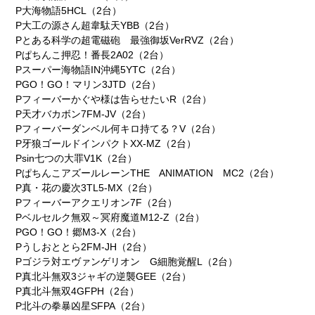
P大海物語5HCL（2台）
P大工の源さん超韋駄天YBB（2台）
Pとある科学の超電磁砲 最強御坂VerRVZ（2台）
Pぱちんこ押忍！番長2A02（2台）
Pスーパー海物語IN沖縄5YTC（2台）
PGO！GO！マリン3JTD（2台）
Pフィーバーかぐや様は告らせたいR（2台）
P天才バカボン7FM-JV（2台）
Pフィーバーダンベル何キロ持てる？V（2台）
P牙狼ゴールドインパクトXX-MZ（2台）
Psin七つの大罪V1K（2台）
PぱちんこアズールレーンTHE ANIMATION MC2（2台）
P真・花の慶次3TL5-MX（2台）
Pフィーバーアクエリオン7F（2台）
Pベルセルク無双～冥府魔道M12-Z（2台）
PGO！GO！郷M3-X（2台）
Pうしおととら2FM-JH（2台）
Pゴジラ対エヴァンゲリオン G細胞覚醒L（2台）
P真北斗無双3ジャギの逆襲GEE（2台）
P真北斗無双4GFPH（2台）
P北斗の拳暴凶星SFPA（2台）