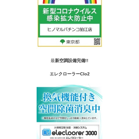
最
新空調設備完備!!
エレクローラーClo2