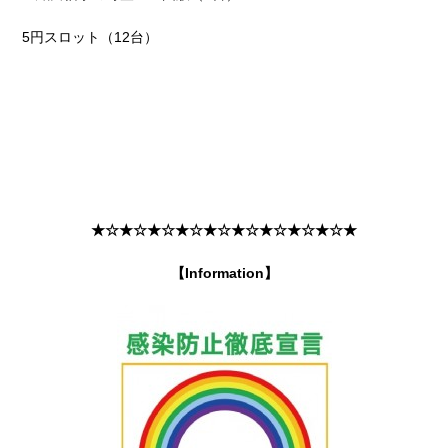
5円スロット（12台）
★☆★☆★☆★☆★☆★☆★☆★☆★☆★
【Information】