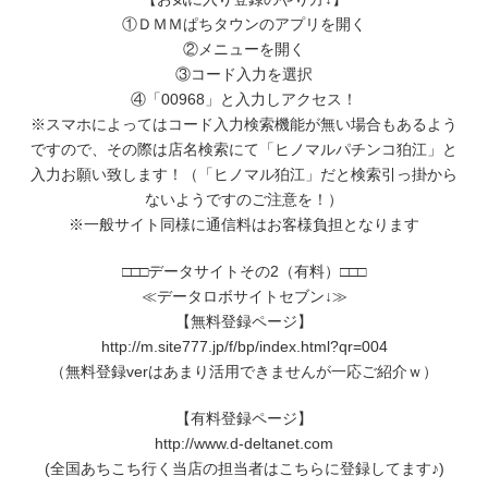
①ＤＭＭぱちタウンのアプリを開く
②メニューを開く
③コード入力を選択
④「00968」と入力しアクセス！
※スマホによってはコード入力検索機能が無い場合もあるよう
ですので、その際は店名検索にて「ヒノマルパチンコ狛江」と
入力お願い致します！（「ヒノマル狛江」だと検索引っ掛から
ないようですのご注意を！）
※一般サイト同様に通信料はお客様負担となります
□□□データサイトその2（有料）□□□
≪データロボサイトセブン↓≫
【無料登録ページ】
http://m.site777.jp/f/bp/index.html?qr=004
（無料登録verはあまり活用できませんが一応ご紹介ｗ）
【有料登録ページ】
http://www.d-deltanet.com
(全国あちこち行く当店の担当者はこちらに登録してます♪)