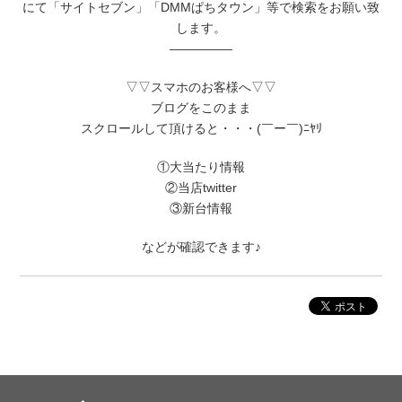
にて「サイトセブン」「DMMぱちタウン」等で検索をお願い致
します。
―――――
▽▽スマホのお客様へ▽▽
ブログをこのまま
スクロールして頂けると・・・(￣ー￣)ﾆﾔﾘ
①大当たり情報
②当店twitter
③新台情報
などが確認できます♪