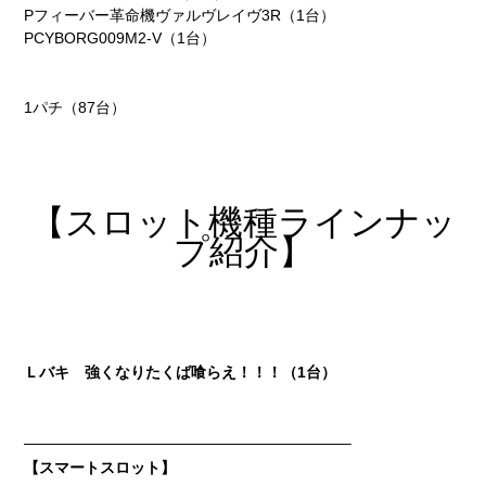
Pフィーバー革命機ヴァルヴレイヴ3R（1台）
PCYBORG009M2-V（1台）
1パチ（87台）
【スロット機種ラインナッ
プ紹介】
Ｌバキ 強くなりたくば喰らえ！！！（1台）
—————————————————————–
【スマートスロット】