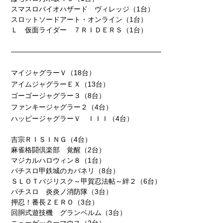
スマスロバイオハザード ヴィレッジ（1台）
スロットソードアート・オンライン（1台）
Ｌ 仮面ライダー ７ＲＩＤＥＲＳ（1台）
—————————————————————–
マイジャグラーＶ（18台）
アイムジャグラーＥＸ（13台）
ゴーゴージャグラー３（8台）
ファンキージャグラー２（4台）
ハッピージャグラーＶ ＩＩＩ（4台）
吉宗ＲＩＳＩＮＧ（4台）
麻雀格闘倶楽部 覚醒（2台）
マジカルハロウィン８（1台）
パチスロ甲鉄城のカバネリ（8台）
ＳＬＯＴバジリスク～甲賀忍法帖～絆２（6台）
パチスロ 炎炎ノ消防隊（3台）
押忍！番長ＺＥＲＯ（3台）
回胴式遊技機 グランベルム（3台）