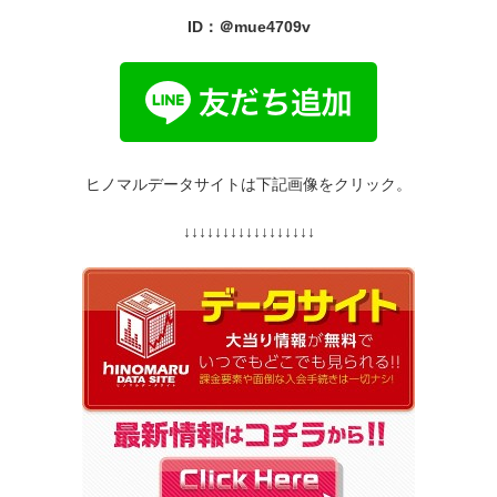
ID：＠mue4709v
ヒノマルデータサイトは下記画像をクリック。
↓↓↓↓↓↓↓↓↓↓↓↓↓↓↓↓↓