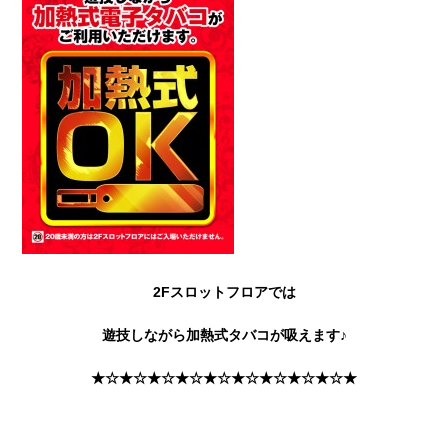
2Fスロットフロアでは
遊技しながら加熱式タバコが吸えます♪
★☆★☆★☆★☆★☆★☆★☆★☆★☆★