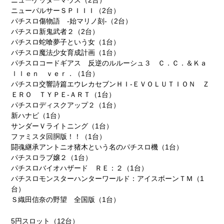
ニューゲッターマウス（2台）
ニューパルサーＳＰＩＩＩ（2台）
パチスロ傷物語 ‐始マリノ刻‐（2台）
パチスロ新鬼武者２（2台）
パチスロ蛇喰夢子という女（1台）
パチスロ魔法少女育成計画（1台）
パチスロコードギアス 反逆のルルーシュ３ Ｃ．Ｃ．＆Ｋａ
ｌｌｅｎ ｖｅｒ．（1台）
パチスロ交響詩篇エウレカセブンＨＩ‐ＥＶＯＬＵＴＩＯＮ Ｚ
ＥＲＯ ＴＹＰＥ‐ＡＲＴ（1台）
パチスロディスクアップ２（1台）
新ハナビ（1台）
サンダーＶライトニング（1台）
ファミスタ回胴版！！（1台）
闘魂継承アントニオ猪木という名のパチスロ機（1台）
パチスロラブ嬢２（1台）
パチスロバイオハザード ＲＥ：２（1台）
パチスロモンスターハンターワールド：アイスボーンＴＭ（1
台）
Ｓ織田信奈の野望 全国版（1台）
5円スロット（12台）