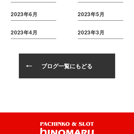
2023年6月
2023年5月
2023年4月
2023年3月
ブログ一覧にもどる