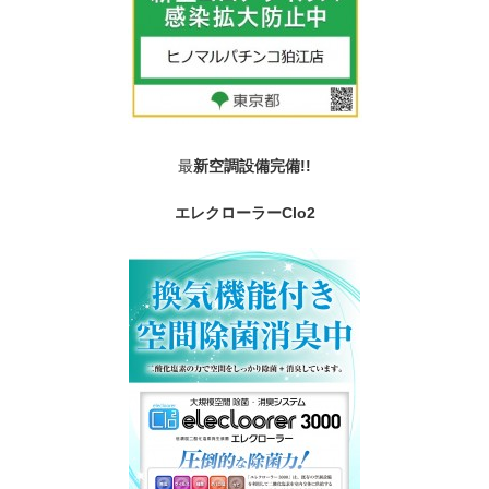
最
新空調設備完備!!
エレクローラーClo2