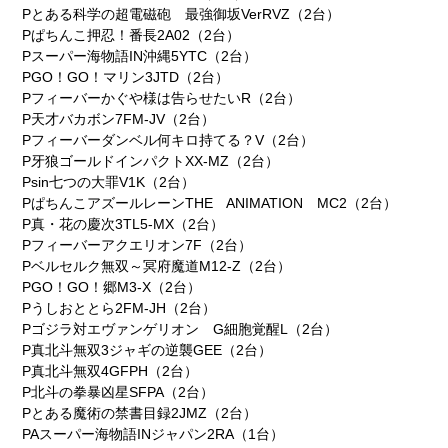
Pとある科学の超電磁砲 最強御坂VerRVZ（2台）
Pぱちんこ押忍！番長2A02（2台）
Pスーパー海物語IN沖縄5YTC（2台）
PGO！GO！マリン3JTD（2台）
Pフィーバーかぐや様は告らせたいR（2台）
P天才バカボン7FM-JV（2台）
Pフィーバーダンベル何キロ持てる？V（2台）
P牙狼ゴールドインパクトXX-MZ（2台）
Psin七つの大罪V1K（2台）
PぱちんこアズールレーンTHE ANIMATION MC2（2台）
P真・花の慶次3TL5-MX（2台）
Pフィーバーアクエリオン7F（2台）
Pベルセルク無双～冥府魔道M12-Z（2台）
PGO！GO！郷M3-X（2台）
Pうしおととら2FM-JH（2台）
Pゴジラ対エヴァンゲリオン G細胞覚醒L（2台）
P真北斗無双3ジャギの逆襲GEE（2台）
P真北斗無双4GFPH（2台）
P北斗の拳暴凶星SFPA（2台）
Pとある魔術の禁書目録2JMZ（2台）
PAスーパー海物語INジャパン2RA（1台）