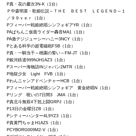
P真・花の慶次3N-K（1台）
Ｐ中森明菜・歌姫伝説～ＴＨＥ ＢＥＳＴ ＬＥＧＥＮＤ～１
／９９ｖｅｒ（1台）
Pフィーバー戦姫絶唱シンフォギアYR（1台）
PAぱちんこ仮面ライダー轟音MA1（1台）
PA激デジジューシーハニー3NCY（1台）
Pとある科学の超電磁砲FSB（1台）
P真・一騎当千～桃園の誓い～FM-JT（1台）
P銀河鉄道999NJH1AZ3（1台）
Pスーパー海物語INジャパン2MTR（1台）
P地獄少女 Light FVB（1台）
PわんニャンアドベンチャーHCB（1台）
Pフィーバー戦姫絶唱シンフォギア 黄金絶唱N（1台）
Pリング 呪いの7日間3 JMA（1台）
P真北斗無双4下剋上闘GRPJ（1台）
P13日の金曜日ZB（1台）
Pシティーハンター4L9YZ3（1台）
P真黄門ちゃまH1AZ5（1台）
PCYBORG009M2-V（1台）