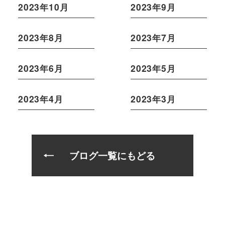
2023年10月
2023年9月
2023年8月
2023年7月
2023年6月
2023年5月
2023年4月
2023年3月
ブログ一覧にもどる