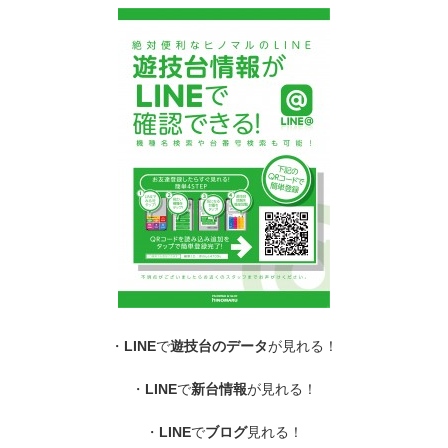
・
LINE
で
遊技台のデータ
が見れる！
・
LINE
で
新台情報
が見れる！
・
LINE
で
ブログ
見れる！