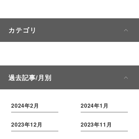
カテゴリ
過去記事/月別
2024年2月
2024年1月
2023年12月
2023年11月