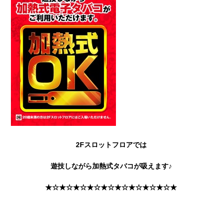
2Fスロットフロアでは
遊技しながら加熱式タバコが吸えます♪
★☆★☆★☆★☆★☆★☆★☆★☆★☆★