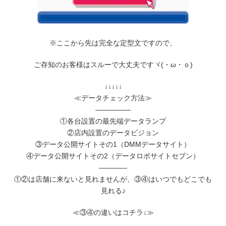
※ここから先は完全な定型文ですので、
ご存知のお客様はスルーで大丈夫ですヾ(・ω・ｏ)
↓↓↓↓↓
≪データチェック方法≫
―――――
①各台設置の最先端データランプ
②店内設置のデータビジョン
③データ公開サイトその1（DMMデータサイト）
④データ公開サイトその2（データロボサイトセブン）
――――
①②は店舗に来ないと見れませんが、③④はいつでもどこでも
見れる♪
≪③④の違いはコチラ↓≫