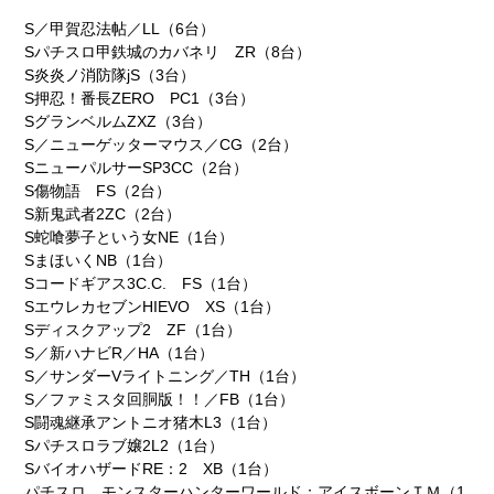
S／甲賀忍法帖／LL（6台）
Sパチスロ甲鉄城のカバネリ ZR（8台）
S炎炎ノ消防隊jS（3台）
S押忍！番長ZERO PC1（3台）
SグランベルムZXZ（3台）
S／ニューゲッターマウス／CG（2台）
SニューパルサーSP3CC（2台）
S傷物語 FS（2台）
S新鬼武者2ZC（2台）
S蛇喰夢子という女NE（1台）
SまほいくNB（1台）
Sコードギアス3C.C. FS（1台）
SエウレカセブンHIEVO XS（1台）
Sディスクアップ2 ZF（1台）
S／新ハナビR／HA（1台）
S／サンダーVライトニング／TH（1台）
S／ファミスタ回胴版！！／FB（1台）
S闘魂継承アントニオ猪木L3（1台）
Sパチスロラブ嬢2L2（1台）
SバイオハザードRE：2 XB（1台）
パチスロ モンスターハンターワールド：アイスボーンＴＭ（1