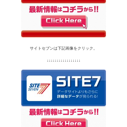
サイトセブンは下記画像をクリック。
↓↓↓↓↓↓↓↓↓↓↓↓↓↓↓↓↓