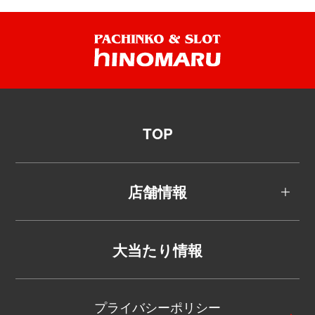
TOP
店舗情報
大当たり情報
プライバシーポリシー