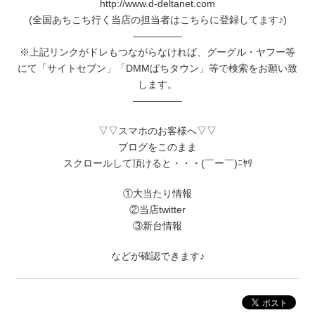
http://www.d-deltanet.com
(全国あちこち行く当店の担当者はこちらに登録してます♪)
―――――
※上記リンクがドレもつながらなければ、グーグル・ヤフー等
にて「サイトセブン」「DMMぱちタウン」等で検索をお願い致
します。
―――――
▽▽スマホのお客様へ▽▽
ブログをこのまま
スクロールして頂けると・・・(￣ー￣)ﾆﾔﾘ
①大当たり情報
②当店twitter
③新台情報
などが確認できます♪