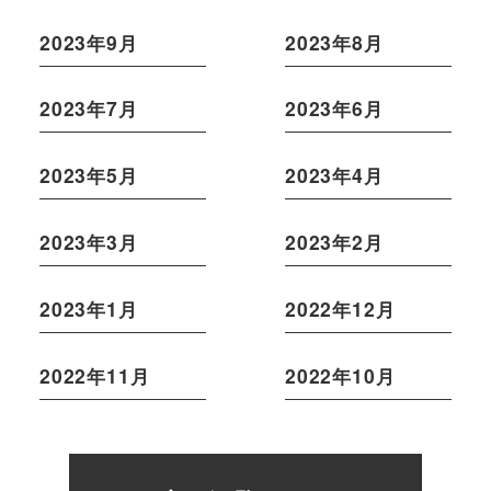
2023年9月
2023年8月
2023年7月
2023年6月
2023年5月
2023年4月
2023年3月
2023年2月
2023年1月
2022年12月
2022年11月
2022年10月