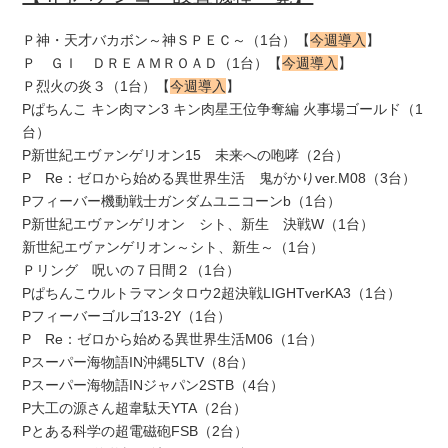
Ｐ神・天才バカボン～神ＳＰＥＣ～（1台）【
今週導入
】
Ｐ ＧＩ ＤＲＥＡＭＲＯＡＤ（1台）【
今週導入
】
Ｐ烈火の炎３（1台）【
今週導入
】
Pぱちんこ キン肉マン3 キン肉星王位争奪編 火事場ゴールド（1
台）
P新世紀エヴァンゲリオン15 未来への咆哮（2台）
P Re：ゼロから始める異世界生活 鬼がかりver.M08（3台）
Pフィーバー機動戦士ガンダムユニコーンb（1台）
P新世紀エヴァンゲリオン シト、新生 決戦W（1台）
新世紀エヴァンゲリオン～シト、新生～（1台）
Ｐリング 呪いの７日間２（1台）
Pぱちんこウルトラマンタロウ2超決戦LIGHTverKA3（1台）
Pフィーバーゴルゴ13-2Y（1台）
P Re：ゼロから始める異世界生活M06（1台）
Pスーパー海物語IN沖縄5LTV（8台）
Pスーパー海物語INジャパン2STB（4台）
P大工の源さん超韋駄天YTA（2台）
Pとある科学の超電磁砲FSB（2台）