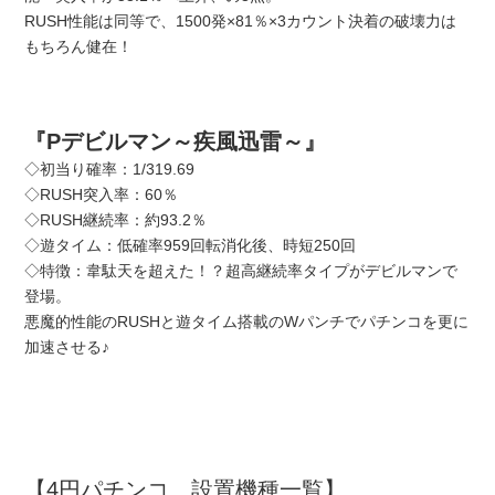
RUSH性能は同等で、1500発×81％×3カウント決着の破壊力は
もちろん健在！
『Pデビルマン～疾風迅雷～』
◇初当り確率：1/319.69
◇RUSH突入率：60％
◇RUSH継続率：約93.2％
◇遊タイム：低確率959回転消化後、時短250回
◇特徴：韋駄天を超えた！？超高継続率タイプがデビルマンで
登場。
悪魔的性能のRUSHと遊タイム搭載のWパンチでパチンコを更に
加速させる♪
【4円パチンコ 設置機種一覧】