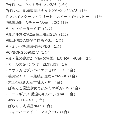
PAぱちんこウルトラセブン2A6（1台）
Pぱちんこ劇場版魔法少女まどか☆マギカA5（1台）
ＰＡハイスクール・フリート スイートでハッピー！（1台）
P戦国恋姫 Vチャージver JCC（1台）
PゴッドイーターMBY（1台）
P真北斗無双第2章頂上決戦SEA（1台）
P織田信奈の野望全国版MGa（1台）
Pちょいパチ清流物語3XBG（1台）
PCYBORG009M2-V（1台）
P真・花の慶次2 漆黒の衝撃 EXTRA RUSH（1台）
Pガールズ&パンツァー2L9YU3Y（1台）
PエウレカセブンハイエボゼロSEJD（1台）
P義風堂々！！～兼続と慶次～2M6-X（1台）
P大工の源さん超韋駄天YBB（1台）
Pぱちんこ魔法少女まどか☆マギカ2H5（1台）
Pコードギアス 反逆のルルーシュbA（1台）
PJAWS3H1AZ5Y（1台）
Pぱちんこ劇場霊NM7（1台）
PフィーバーアイドルマスターG（1台）