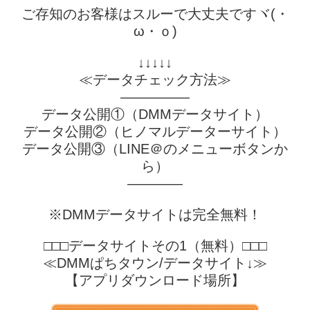
ご存知のお客様はスルーで大丈夫ですヾ(・
ω・ｏ)
↓↓↓↓↓
≪データチェック方法≫
―――――
データ公開①（DMMデータサイト）
データ公開②（ヒノマルデーターサイト）
データ公開③（LINE＠のメニューボタンか
ら）
――――
※DMMデータサイトは完全無料！
□□□データサイトその1（無料）□□□
≪DMMぱちタウン/データサイト↓≫
【アプリダウンロード場所】