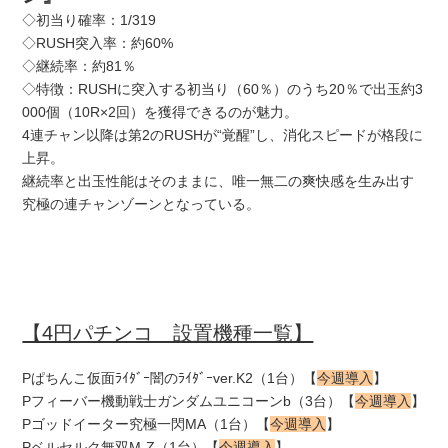
◇初当り確率：1/319
◇RUSH突入率：約60%
◇継続率：約81％
◇特徴：RUSHに突入する初当り（60％）のうち20％で出玉約3
000個（10R×2回）を獲得できるのが魅力。
4連チャン以降は第2のRUSHが“覚醒”し、消化スピードが格段に
上昇。
継続率と出玉性能はそのままに、唯一無二の爽快感を生み出す
究極の連チャンゾーンとなっている。
【4円パチンコ 設置機種一覧】
Pぱちんこ仮面ﾗｲﾀﾞｰ闇のﾗｲﾀﾞｰver.K2（1台）【
今週導入
】
Pフィーバー機動戦士ガンダムユニコーンb（3台）【
今週導入
】
Pゴッドイーター究極一閃MA（1台）【
今週導入
】
Pベルセルク無双M-Z（1台）【
今週導入
】