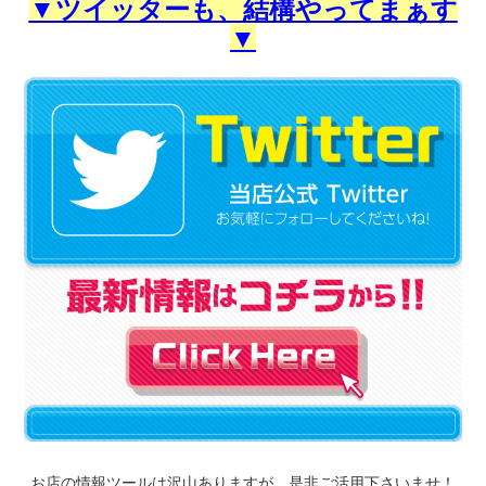
▼ツイッターも、結構やってまぁす
▼
お店の情報ツールは沢山ありますが、是非ご活用下さいませ！