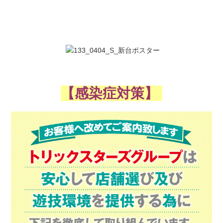
【感染症対策】