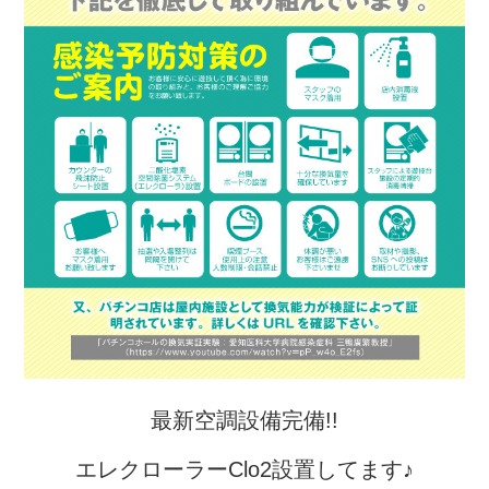
最新空調設備完備!!
エレクローラーClo2設置してます♪