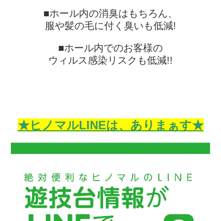
■ホール内の消臭はもちろん、
服や髪の毛に付く臭いも低減!
■ホール内でのお客様の
ウィルス感染リスクも低減!!
★ヒノマルLINEは、ありまぁす★