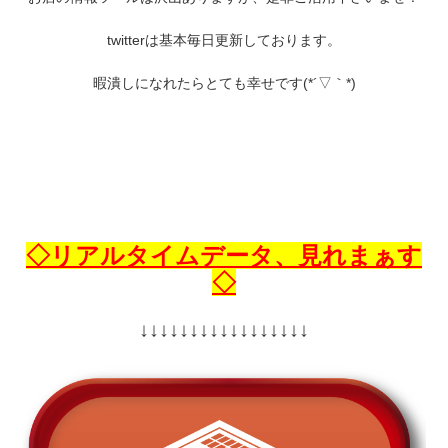
twitterは基本毎日更新しております。
暇潰しになれたらとても幸せです(*´▽｀*)
◇リアルタイムデータ、見れまぁす
◇
↓↓↓↓↓↓↓↓↓↓↓↓↓↓↓↓↓