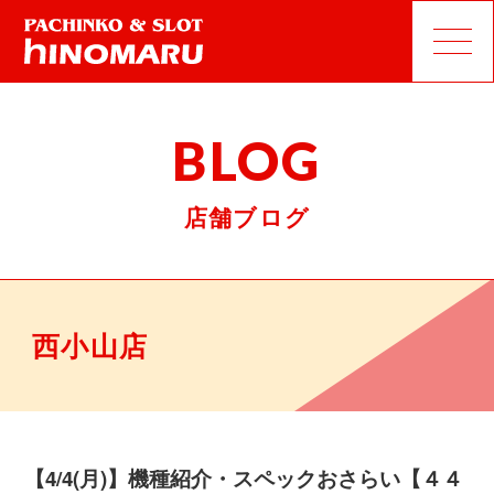
BLOG
店舗ブログ
西小山店
【4/4(月)】機種紹介・スペックおさらい【４４