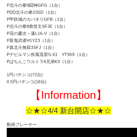
P北斗の拳9闘神GFG（1台）
PDD北斗の拳2S5D（1台）
P甲鉄城のカバネリGFB（1台）
P北斗の拳8救世主SFJE（1台）
P花の慶次～蓮L16-V（1台）
P新鬼武者H1YZ3（1台）
P真北斗無双3SFJ（1台）
Pデビルマン疾風迅雷S-X1 YT959（1台）
Pぱちんこウルトラ6兄弟K3（1台）
1円パチンコ(72台)
0.5円パチンコ(18台)
【Information】
☆★☆4/4
新台開店☆★☆
動画プレーヤー