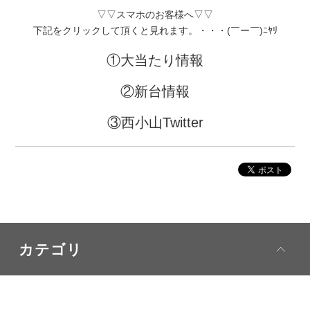
▽▽スマホのお客様へ▽▽
下記をクリックして頂くと見れます。・・・(￣ー￣)ﾆﾔﾘ
①大当たり情報
②新台情報
③西小山Twitter
カテゴリ