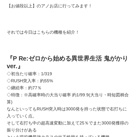
【お値段以上】のアノお店に行ってみます！
それでは今日はこちらの機種を紹介！
『P Re:ゼロから始める異世界生活 鬼がかり
ver.』
◇初当たり確率：1/319
◇RUSH突入率：約55%
◇継続率：約77％
◇特徴：※高確率時の大当り確率 約1/99.9(大当り・時短図柄合
算)
なんといってもRUSH突入時は3000発を持った状態で右打ちに
入っていく点。
そして右打ち中の超高速変動に加えて25％でまた3000発獲得の
振り分けがある