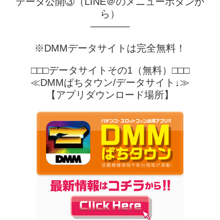
データ公開③（LINE＠のメニューボタンか
ら）
――――
※DMMデータサイトは完全無料！
□□□データサイトその1（無料）□□□
≪DMMぱちタウン/データサイト↓≫
【アプリダウンロード場所】