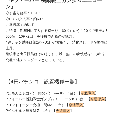
『Pフィーバー 機動戦士ガンダムユニコー
ン』
◇初当り確率：1/319
◇RUSH突入率：約60%
◇継続率：約81％
◇特徴：RUSHに突入する初当り（60％）のうち20％で出玉約3
000個（10R×2回）を獲得できるのが魅力。
4連チャン以降は第2のRUSHが“覚醒”し、消化スピードが格段に
上昇。
継続率と出玉性能はそのままに、唯一無二の爽快感を生み出す
究極の連チャンゾーンとなっている。
【4円パチンコ 設置機種一覧】
Pぱちんこ仮面ﾗｲﾀﾞｰ闇のﾗｲﾀﾞｰver.K2（1台）【
今週導入
】
Pフィーバー機動戦士ガンダムユニコーンb（3台）【
今週導入
】
Pゴッドイーター究極一閃MA（1台）【
今週導入
】
Pベルセルク無双M-Z（1台）【
今週導入
】