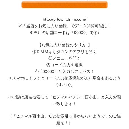
http://p-town.dmm.com/
※「当店をお気に入り登録」でデータ閲覧可能に！
※当店の店舗コードは「00000」です♪
【お気に入り登録のやり方↓】
①ＤＭＭぱちタウンのアプリを開く
②メニューを開く
③コード入力を選択
④「00000」と入力しアクセス！
※スマホによってはコード入力検索機能が無い場合もあるよう
ですので、
その際は店名検索にて「ヒノマルパチンコ西小山」と入力お願
い致します！
（「ヒノマル西小山」だと検索引っ掛からないようですのご注
意を！）