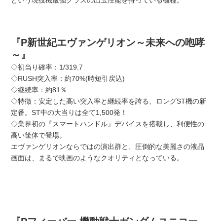
という現役機最強クラスの出玉性能を持っている機種。
『P新世紀エヴァンゲリオン～未来への咆哮
～』
◇初当り確率：1/319.7
◇RUSH突入率：約70%(時短引戻込)
◇継続率：約81％
◇特徴：安定した高い突入率と継続率を誇る、ロングST機の新
定番。ST中の大当りは全て1,500発！
◇業界初の『スマートハンドル』デバイスを搭載し、利便性の
高い筐体で登場。
エヴァンゲリオンならではの演出群と、圧倒的な美麗さの液晶
画面は、まるで映画のようなクオリティとなっている。