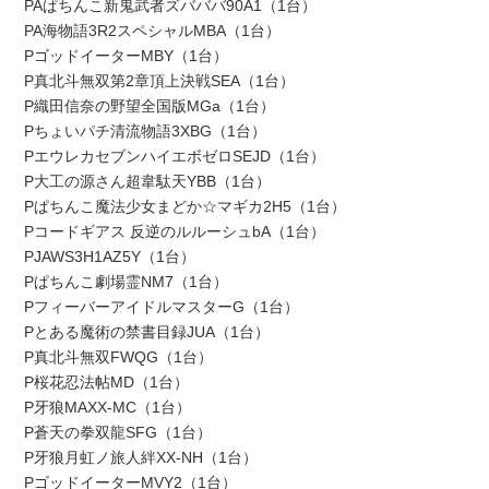
PAぱちんこ新鬼武者ズバババ90A1（1台）
PA海物語3R2スペシャルMBA（1台）
PゴッドイーターMBY（1台）
P真北斗無双第2章頂上決戦SEA（1台）
P織田信奈の野望全国版MGa（1台）
Pちょいパチ清流物語3XBG（1台）
PエウレカセブンハイエボゼロSEJD（1台）
P大工の源さん超韋駄天YBB（1台）
Pぱちんこ魔法少女まどか☆マギカ2H5（1台）
Pコードギアス 反逆のルルーシュbA（1台）
PJAWS3H1AZ5Y（1台）
Pぱちんこ劇場霊NM7（1台）
PフィーバーアイドルマスターG（1台）
Pとある魔術の禁書目録JUA（1台）
P真北斗無双FWQG（1台）
P桜花忍法帖MD（1台）
P牙狼MAXX-MC（1台）
P蒼天の拳双龍SFG（1台）
P牙狼月虹ノ旅人絆XX-NH（1台）
PゴッドイーターMVY2（1台）