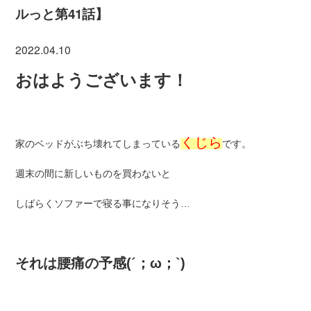
ルっと第41話】
2022.04.10
おはようございます！
くじら
家のベッドがぶち壊れてしまっている
です。
週末の間に新しいものを買わないと
しばらくソファーで寝る事になりそう…
それは腰痛の予感(´；ω；`)