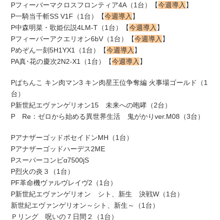
Pフィーバーマクロスフロンティア4A（1台）【
今週導入
】
P一騎当千斬SS V1F（1台）【
今週導入
】
P中森明菜・歌姫伝説4LM-T（1台）【
今週導入
】
Pフィーバーアクエリオン6bV（1台）【
今週導入
】
Pめぞん一刻5H1YX1（1台）【
今週導入
】
PA真･花の慶次2N2-X1（1台）【
今週導入
】
Pぱちんこ キン肉マン3 キン肉星王位争奪編 火事場ゴールド（1
台）
P新世紀エヴァンゲリオン15 未来への咆哮（2台）
P Re：ゼロから始める異世界生活 鬼がかりver.M08（3台）
PアナザーゴッドポセイドンMH（1台）
Pアナザーゴッドハーデス2ME
Pスーパーコンビα7500jS
P烈火の炎３（1台）
PF革命機ヴァルヴレイヴ2（1台）
P新世紀エヴァンゲリオン シト、新生 決戦W（1台）
新世紀エヴァンゲリオン～シト、新生～（1台）
Ｐリング 呪いの７日間２（1台）