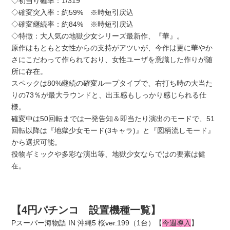
◇初当り確率：1/319
◇確変突入率：約59% ※時短引戻込
◇確変継続率：約84% ※時短引戻込
◇特徴：大人気の地獄少女シリーズ最新作、『華』。
原作はもともと女性からの支持がアツいが、今作は更に華やか
さにこだわって作られており、女性ユーザを意識した作りが随
所に存在。
スペックは80%継続の確変ループタイプで、右打ち時の大当た
りの73％が最大ラウンドと、出玉感もしっかり感じられる仕
様。
確変中は50回転までは一発告知＆即当たり演出のモードで、51
回転以降は『地獄少女モード(3キャラ)』と『図柄流しモード』
から選択可能。
役物ギミックや多彩な演出等、地獄少女ならではの要素は健
在。
【4円パチンコ 設置機種一覧】
Pスーパー海物語 IN 沖縄5 桜ver.199（1台）【
今週導入
】