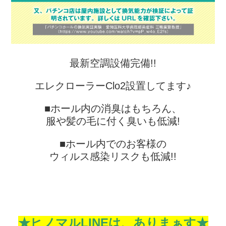
最新空調設備完備!!
エレクローラーClo2設置してます♪
■ホール内の消臭はもちろん、
服や髪の毛に付く臭いも低減!
■ホール内でのお客様の
ウィルス感染リスクも低減!!
★ヒノマルLINEは、ありまぁす★