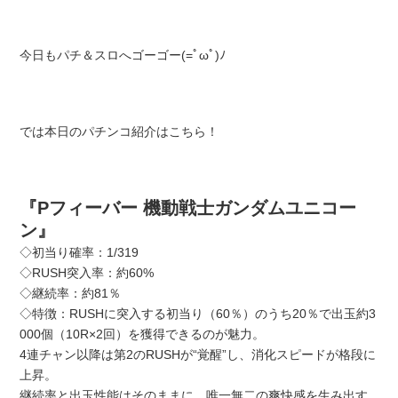
今日もパチ＆スロへゴーゴー(=ﾟωﾟ)ﾉ
では本日のパチンコ紹介はこちら！
『Pフィーバー 機動戦士ガンダムユニコー
ン』
◇初当り確率：1/319
◇RUSH突入率：約60%
◇継続率：約81％
◇特徴：RUSHに突入する初当り（60％）のうち20％で出玉約3
000個（10R×2回）を獲得できるのが魅力。
4連チャン以降は第2のRUSHが“覚醒”し、消化スピードが格段に
上昇。
継続率と出玉性能はそのままに、唯一無二の爽快感を生み出す