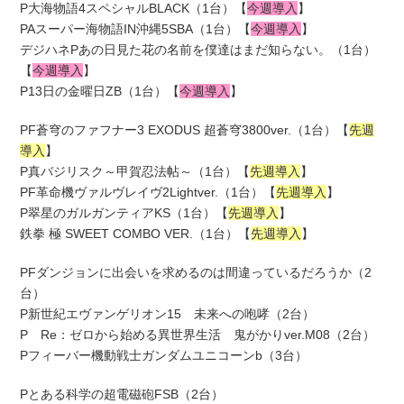
P大海物語4スペシャルBLACK（1台）【
今週導入
】
PAスーパー海物語IN沖縄5SBA（1台）【
今週導入
】
デジハネPあの日見た花の名前を僕達はまだ知らない。（1台）
【
今週導入
】
P13日の金曜日ZB（1台）【
今週導入
】
PF蒼穹のファフナー3 EXODUS 超蒼穹3800ver.（1台）【
先週
導入
】
P真バジリスク～甲賀忍法帖～（1台）【
先週導入
】
PF革命機ヴァルヴレイヴ2Lightver.（1台）【
先週導入
】
P翠星のガルガンティアKS（1台）【
先週導入
】
鉄拳 極 SWEET COMBO VER.（1台）【
先週導入
】
PFダンジョンに出会いを求めるのは間違っているだろうか（2
台）
P新世紀エヴァンゲリオン15 未来への咆哮（2台）
P Re：ゼロから始める異世界生活 鬼がかりver.M08（2台）
Pフィーバー機動戦士ガンダムユニコーンb（3台）
Pとある科学の超電磁砲FSB（2台）