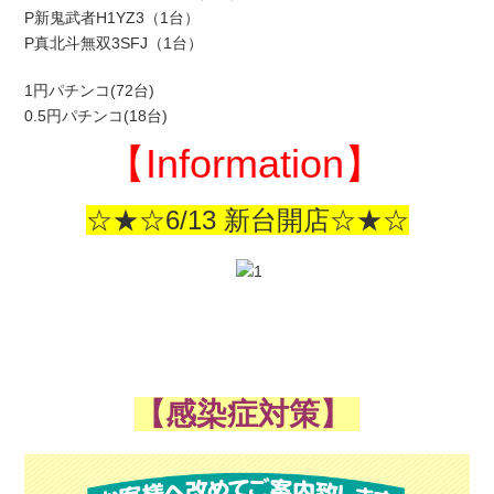
P新鬼武者H1YZ3（1台）
P真北斗無双3SFJ（1台）
1円パチンコ(72台)
0.5円パチンコ(18台)
【Information】
☆★☆6/13
新台開店☆★☆
【感染症対策】