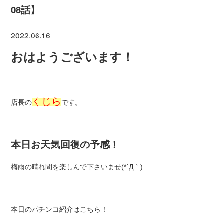
08話】
2022.06.16
おはようございます！
くじら
店長の
です。
本日お天気回復の予感！
梅雨の晴れ間を楽しんで下さいませ(*´Д｀)
本日のパチンコ紹介はこちら！