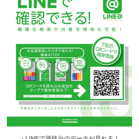
・LINEで遊技台のデータが見れる！