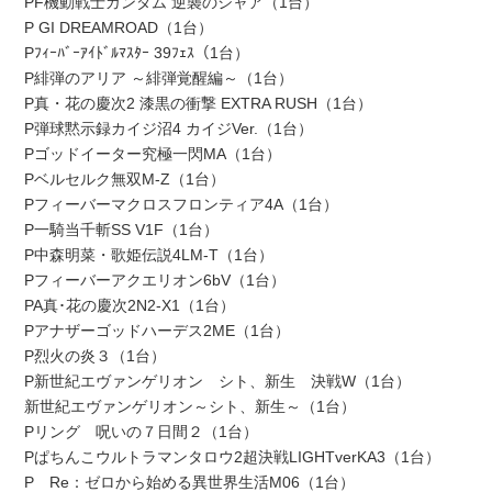
PF機動戦士ガンダム 逆襲のシャア（1台）
P GI DREAMROAD（1台）
Pﾌｨｰﾊﾞｰｱｲﾄﾞﾙﾏｽﾀｰ 39ﾌｪｽ（1台）
P緋弾のアリア ～緋弾覚醒編～（1台）
P真・花の慶次2 漆黒の衝撃 EXTRA RUSH（1台）
P弾球黙示録カイジ沼4 カイジVer.（1台）
Pゴッドイーター究極一閃MA（1台）
Pベルセルク無双M-Z（1台）
Pフィーバーマクロスフロンティア4A（1台）
P一騎当千斬SS V1F（1台）
P中森明菜・歌姫伝説4LM-T（1台）
Pフィーバーアクエリオン6bV（1台）
PA真･花の慶次2N2-X1（1台）
Pアナザーゴッドハーデス2ME（1台）
P烈火の炎３（1台）
P新世紀エヴァンゲリオン シト、新生 決戦W（1台）
新世紀エヴァンゲリオン～シト、新生～（1台）
Pリング 呪いの７日間２（1台）
Pぱちんこウルトラマンタロウ2超決戦LIGHTverKA3（1台）
P Re：ゼロから始める異世界生活M06（1台）