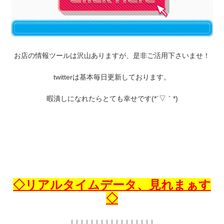
お店の情報ツールは沢山ありますが、是非ご活用下さいませ！
twitterは基本毎日更新しております。
暇潰しになれたらとても幸せです(*´▽｀*)
◇リアルタイムデータ、見れまぁす
◇
↓↓↓↓↓↓↓↓↓↓↓↓↓↓↓↓↓