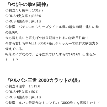
『P北斗の拳9 闘神』
◇初当たり確率：1/319.7
◇RUSH突入率：約66%
◇RUSH継続率：約81％
◇特徴：パチンコのシリーズタイトル機の超大御所・北斗の拳
の第9弾。
今も昔も北斗と言えばやはり期待されるのは出玉性能！
今作も右打ち中ALL1,500発+秘孔チャッカ―で抜群の瞬発力を
備えている。
転落タイプなので、ヒキ次第でひたすらﾎｱﾀﾀﾀﾀﾀﾀｧ!!出来るか
も…！？
『Pルパン三世 2000カラットの涙』
◇初当り確率：1/319.6
◇RUSH突入率：50％
◇RUSH継続率：約81％
◇特徴：ルパン最新作はトレンドの『3000発』を搭載したミド