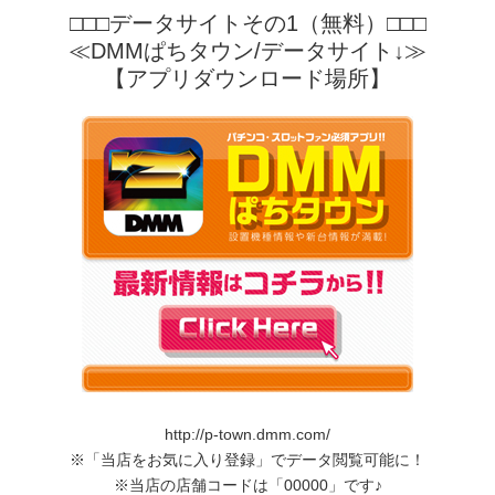
□□□データサイトその1（無料）□□□
≪DMMぱちタウン/データサイト↓≫
【アプリダウンロード場所】
http://p-town.dmm.com/
※「当店をお気に入り登録」でデータ閲覧可能に！
※当店の店舗コードは「00000」です♪