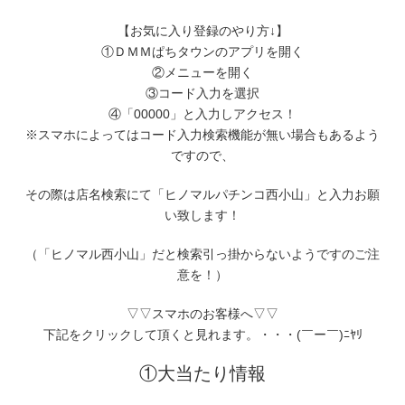
【お気に入り登録のやり方↓】
①ＤＭＭぱちタウンのアプリを開く
②メニューを開く
③コード入力を選択
④「00000」と入力しアクセス！
※スマホによってはコード入力検索機能が無い場合もあるよう
ですので、
その際は店名検索にて「ヒノマルパチンコ西小山」と入力お願
い致します！
（「ヒノマル西小山」だと検索引っ掛からないようですのご注
意を！）
▽▽スマホのお客様へ▽▽
下記をクリックして頂くと見れます。・・・(￣ー￣)ﾆﾔﾘ
①大当たり情報