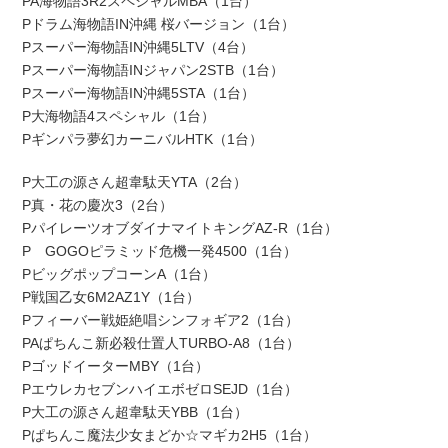
PA海物語3R2スペシャルMBA（1台）
Pドラム海物語IN沖縄 桜バージョン（1台）
Pスーパー海物語IN沖縄5LTV（4台）
Pスーパー海物語INジャパン2STB（1台）
Pスーパー海物語IN沖縄5STA（1台）
P大海物語4スペシャル（1台）
Pギンパラ夢幻カーニバルHTK（1台）
P大工の源さん超韋駄天YTA（2台）
P真・花の慶次3（2台）
PパイレーツオブダイナマイトキングAZ‐R（1台）
P GOGOピラミッド危機一発4500（1台）
PビッグポップコーンA（1台）
P戦国乙女6M2AZ1Y（1台）
Pフィーバー戦姫絶唱シンフォギア2（1台）
PAぱちんこ新必殺仕置人TURBO-A8（1台）
PゴッドイーターMBY（1台）
PエウレカセブンハイエボゼロSEJD（1台）
P大工の源さん超韋駄天YBB（1台）
Pぱちんこ魔法少女まどか☆マギカ2H5（1台）