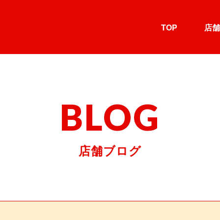
TOP
店舗
BLOG
店舗ブログ