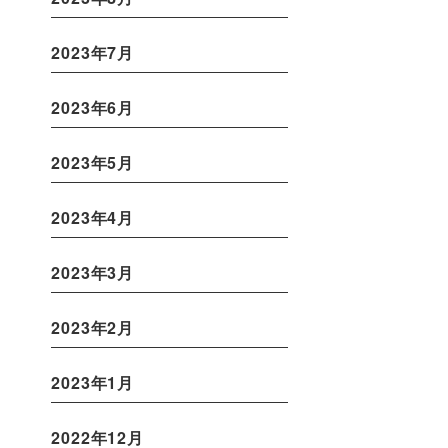
2023年7月
2023年6月
2023年5月
2023年4月
2023年3月
2023年2月
2023年1月
2022年12月