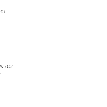
1台）
W（1台）
台）