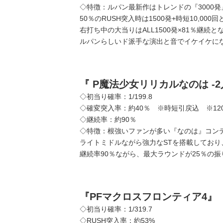
◇特徴：ルパン最新作はトレンドの『3000
50％のRUSH突入時は1500発+時短10,0
右打ち中の大当りはALL1500発×81％継
ルパンらしいド派手な演出と音でイケイケに
『 P魔法少女リリカルなのは ‐2
◇初当り確率：1/199.8
◇確変突入率：約40％ ※時短引戻込 ※12
◇継続率：約90％
◇特徴：根強いファンが多い『なのは』コン
ライトミドルながら強力なSTを搭載してお
継続率90％ながら、最大ラウンドが25％の
『PFマクロスフロンティア4』
◇初当り確率：1/319.7
◇RUSH突入率：約53%