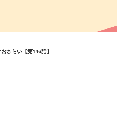
クおさらい【第146話】