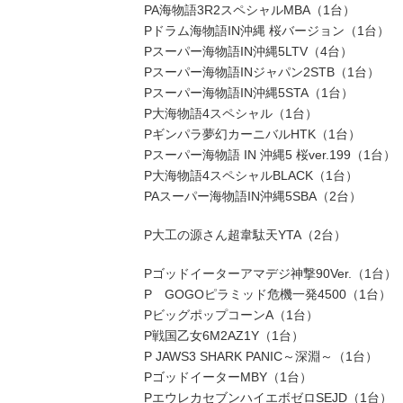
PA海物語3R2スペシャルMBA（1台）
Pドラム海物語IN沖縄 桜バージョン（1台）
Pスーパー海物語IN沖縄5LTV（4台）
Pスーパー海物語INジャパン2STB（1台）
Pスーパー海物語IN沖縄5STA（1台）
P大海物語4スペシャル（1台）
Pギンパラ夢幻カーニバルHTK（1台）
Pスーパー海物語 IN 沖縄5 桜ver.199（1台）
P大海物語4スペシャルBLACK（1台）
PAスーパー海物語IN沖縄5SBA（2台）
P大工の源さん超韋駄天YTA（2台）
Pゴッドイーターアマデジ神撃90Ver.（1台）
P GOGOピラミッド危機一発4500（1台）
PビッグポップコーンA（1台）
P戦国乙女6M2AZ1Y（1台）
P JAWS3 SHARK PANIC～深淵～（1台）
PゴッドイーターMBY（1台）
PエウレカセブンハイエボゼロSEJD（1台）