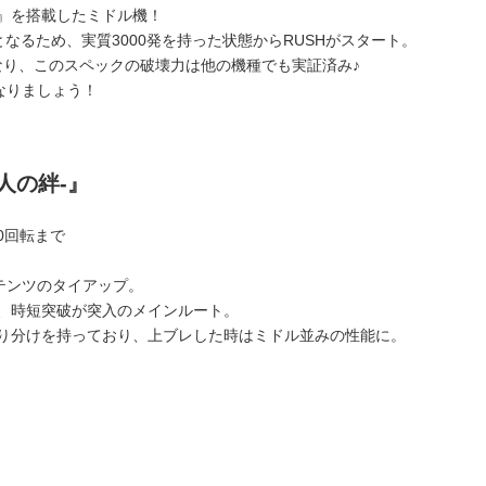
発』を搭載したミドル機！
00回となるため、実質3000発を持った状態からRUSHがスタート。
続となり、このスペックの破壊力は他の機種でも実証済み♪
なりましょう！
人の絆‐』
0回転まで
テンツのタイアップ。
り、時短突破が突入のメインルート。
振り分けを持っており、上ブレした時はミドル並みの性能に。