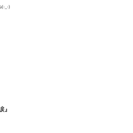
_-)
の涙』