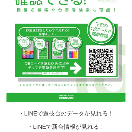
・LINEで遊技台のデータが見れる！
・LINEで新台情報が見れる！