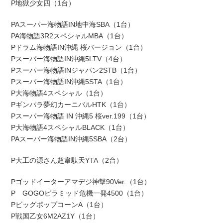
P地獄少女四（1台）
PAスーパー海物語IN地中海SBA（1台）
PA海物語3R2スペシャルMBA（1台）
Pドラム海物語IN沖縄 桜バージョン（1台）
Pスーパー海物語IN沖縄5LTV（4台）
Pスーパー海物語INジャパン2STB（1台）
Pスーパー海物語IN沖縄5STA（1台）
P大海物語4スペシャル（1台）
Pギンパラ夢幻カーニバルHTK（1台）
Pスーパー海物語 IN 沖縄5 桜ver.199（1台）
P大海物語4スペシャルBLACK（1台）
PAスーパー海物語IN沖縄5SBA（2台）
P大工の源さん超韋駄天YTA（2台）
Pゴッドイーターアマデジ神撃90Ver.（1台）
P GOGOピラミッド危機一発4500（1台）
PビッグポップコーンA（1台）
P戦国乙女6M2AZ1Y（1台）