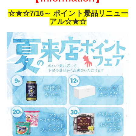
☆★☆7/16～
ポイント景品リニュー
アル☆★☆