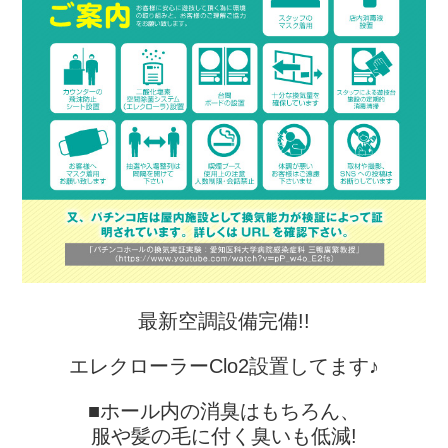
最新空調設備完備!!
エレクローラーClo2設置してます♪
■ホール内の消臭はもちろん、
服や髪の毛に付く臭いも低減!