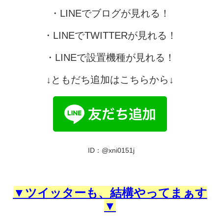
・LINEでブログが見れる！
・LINEでTWITTERが見れる！
・LINEで設置機種が見れる！
↓ともだち追加はこちらから↓
ID：@xni0151j
▼ツイッターも、結構やってまぁす
▼