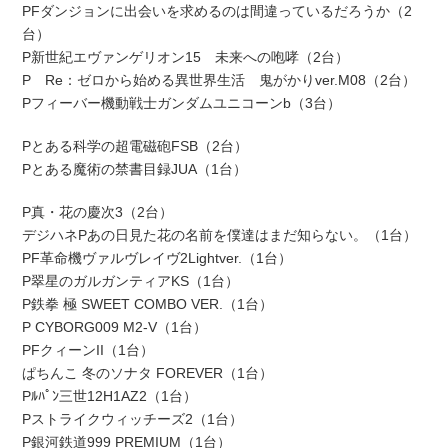
PFダンジョンに出会いを求めるのは間違っているだろうか（2
台）
P新世紀エヴァンゲリオン15 未来への咆哮（2台）
P Re：ゼロから始める異世界生活 鬼がかりver.M08（2台）
Pフィーバー機動戦士ガンダムユニコーンb（3台）
Pとある科学の超電磁砲FSB（2台）
Pとある魔術の禁書目録JUA（1台）
P真・花の慶次3（2台）
デジハネPあの日見た花の名前を僕達はまだ知らない。（1台）
PF革命機ヴァルヴレイヴ2Lightver.（1台）
P翠星のガルガンティアKS（1台）
P鉄拳 極 SWEET COMBO VER.（1台）
P CYBORG009 M2‐V（1台）
PFクィーンII（1台）
ぱちんこ 冬のソナタ FOREVER（1台）
Pﾙﾊﾟﾝ三世12H1AZ2（1台）
Pストライクウィッチーズ2（1台）
P銀河鉄道999 PREMIUM（1台）