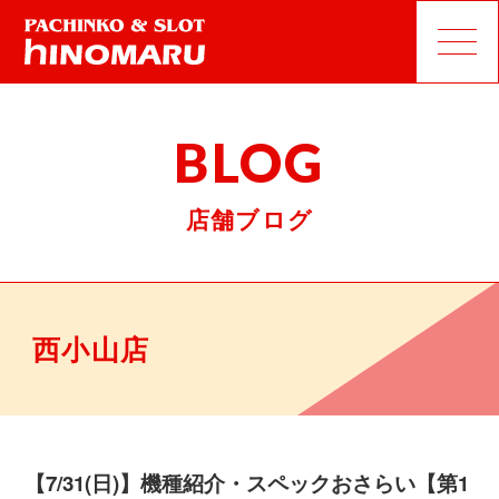
BLOG
店舗ブログ
西小山店
【7/31(日)】機種紹介・スペックおさらい【第1