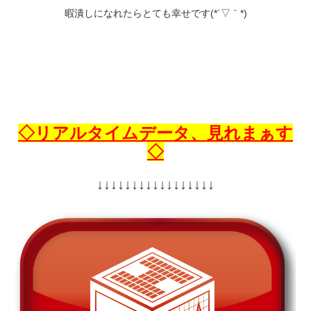
暇潰しになれたらとても幸せです(*´▽｀*)
◇リアルタイムデータ、見れまぁす
◇
↓↓↓↓↓↓↓↓↓↓↓↓↓↓↓↓↓