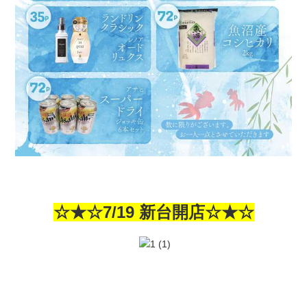
☆★☆7/19
新台開店☆★☆