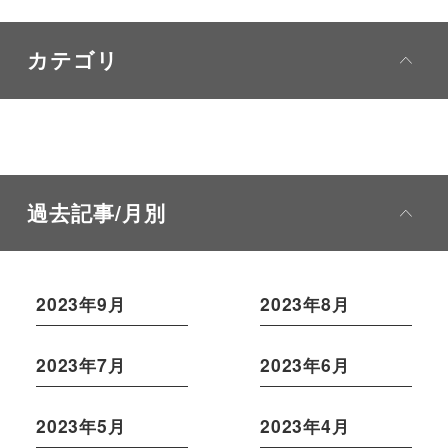
カテゴリ
過去記事/月別
2023年9月
2023年8月
2023年7月
2023年6月
2023年5月
2023年4月