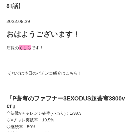
81話】
2022.08.29
おはようございます！
店長の
くじら
です！
それでは本日のパチンコ紹介はこちら！
『P蒼穹のファフナー3EXODUS超蒼穹3800v
er』
◇決戦Vチャレンジ確率(小当り)：1/99.9
◇Vチャレ突破率：19.5%
◇継続率：50%