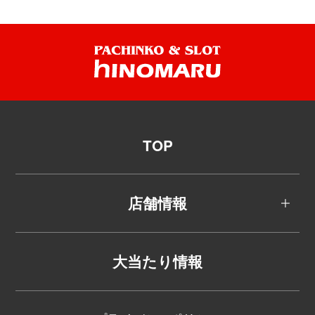
TOP
店舗情報
大当たり情報