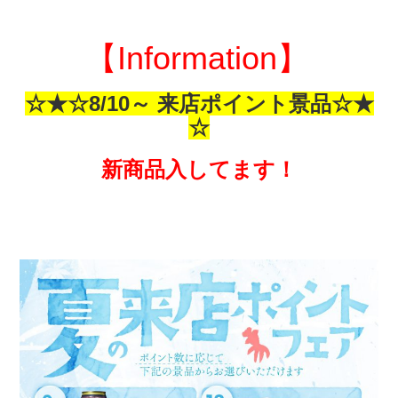
【Information】
☆★☆8/10～
来店ポイント景品☆★
☆
新商品入してます！