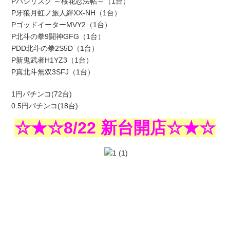
Pバジリスク ～桜花忍法帖～（1台）
P牙狼月虹ノ旅人絆XX-NH（1台）
PゴッドイーターMVY2（1台）
P北斗の拳9闘神GFG（1台）
PDD北斗の拳2S5D（1台）
P新鬼武者H1YZ3（1台）
P真北斗無双3SFJ（1台）
1円パチンコ(72台)
0.5円パチンコ(18台)
☆★☆8/22 新台開店☆★☆