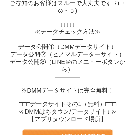
ご存知のお客様はスルーで大丈夫ですヾ(・
ω・ｏ)
↓↓↓↓↓
≪データチェック方法≫
―――――
データ公開①（DMMデータサイト）
データ公開②（ヒノマルデーターサイト）
データ公開③（LINE＠のメニューボタンか
ら）
――――
※DMMデータサイトは完全無料！
□□□データサイトその1（無料）□□□
≪DMMぱちタウン/データサイト↓≫
【アプリダウンロード場所】