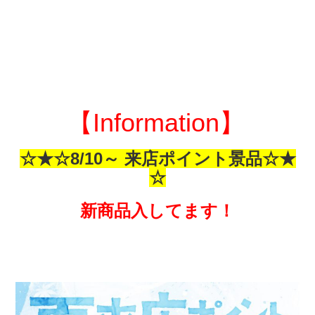
【Information】
☆★☆8/10～
来店ポイント景品☆★
☆
新商品入してます！