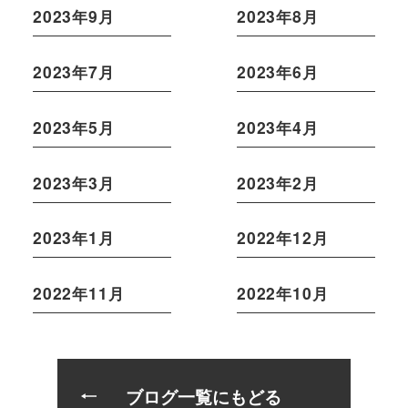
2023年9月
2023年8月
2023年7月
2023年6月
2023年5月
2023年4月
2023年3月
2023年2月
2023年1月
2022年12月
2022年11月
2022年10月
ブログ一覧にもどる