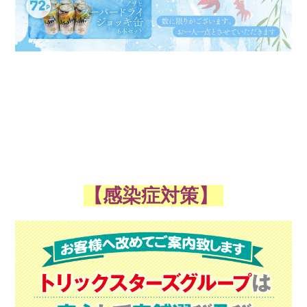
【感染症対策】