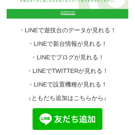
・LINEで遊技台のデータが見れる！
・LINEで新台情報が見れる！
・LINEでブログが見れる！
・LINEでTWITTERが見れる！
・LINEで設置機種が見れる！
↓ともだち追加はこちらから↓