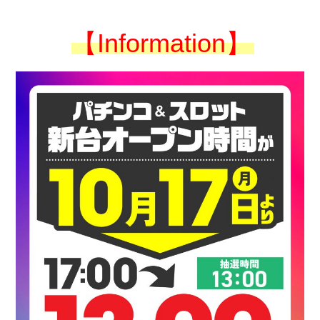
【Information】