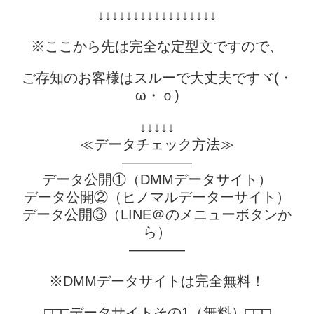
↓↓↓↓↓↓↓↓↓↓↓↓↓↓↓↓↓
※ここから先は完全な定型文ですので、
ご存知のお客様はスルーで大丈夫ですヾ(・
ω・ｏ)
↓↓↓↓↓
≪データチェック方法≫
―――――
データ公開①（DMMデータサイト）
データ公開②（ヒノマルデーターサイト）
データ公開③（LINE＠のメニューボタンか
ら）
――――
※DMMデータサイトは完全無料！
□□□データサイトその1（無料）□□□