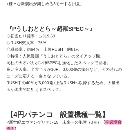
+様々な新演出が楽しめる3モードを用意。
『Pうしおととら～超獣SPEC～』
◇初当たり確率：1/319.69
◇RUSH突入率：75%
◇継続率：約64％、上位RUSH：約81%
◇特徴：人気漫画『うしおととら』のタイアップ機。
同社の天才バカボン神SPECを強化したスペックで登場。
高い突入率、全大当りが10R、3,000発の振分など、今の時代の
ニーズに応える一台となっている。
RUSH中の40％が3,000発+上位RUSHへ以降するため、大量出
玉が現実的に狙えるスペック。
【4円パチンコ 設置機種一覧】
P新世紀エヴァンゲリオン15 未来への咆哮（3台）【
今週増台
導入
】