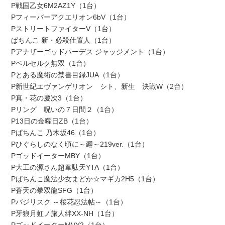
P戦国乙女6M2AZ1Y（1台）
Pフィーバーアクエリオン6bV（1台）
PストリートファイターV（1台）
ぱちんこ 新・必殺仕置人（1台）
Pアナザーゴッドハーデス ジャッジメント（1台）
Pベルセルク無双（1台）
Pとある魔術の禁書目録JUA（1台）
P新世紀エヴァンゲリオン シト、新生 決戦W（2台）
P真・花の慶次3（1台）
Pリング 呪いの７日間２（1台）
P13日の金曜日ZB（1台）
Pぱちんこ 乃木坂46（1台）
Pひぐらしのなく頃に～廻～219ver.（1台）
PゴッドイーターMBY（1台）
P大工の源さん超韋駄天YTA（1台）
Pぱちんこ魔法少女まどか☆マギカ2H5（1台）
P蒼天の拳双龍SFG（1台）
Pバジリスク ～桜花忍法帖～（1台）
P牙狼月虹ノ旅人絆XX-NH（1台）