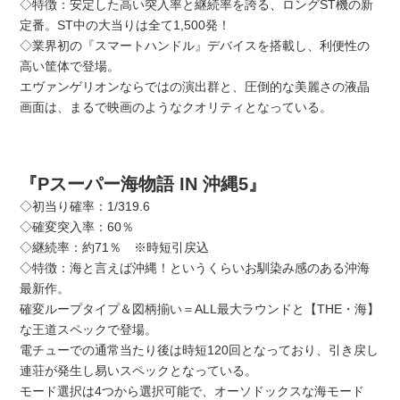
◇特徴：安定した高い突入率と継続率を誇る、ロングST機の新
定番。ST中の大当りは全て1,500発！
◇業界初の『スマートハンドル』デバイスを搭載し、利便性の
高い筐体で登場。
エヴァンゲリオンならではの演出群と、圧倒的な美麗さの液晶
画面は、まるで映画のようなクオリティとなっている。
『Pスーパー海物語 IN 沖縄5』
◇初当り確率：1/319.6
◇確変突入率：60％
◇継続率：約71％ ※時短引戻込
◇特徴：海と言えば沖縄！というくらいお馴染み感のある沖海
最新作。
確変ループタイプ＆図柄揃い＝ALL最大ラウンドと【THE・海】
な王道スペックで登場。
電チューでの通常当たり後は時短120回となっており、引き戻し
連荘が発生し易いスペックとなっている。
モード選択は4つから選択可能で、オーソドックスな海モード