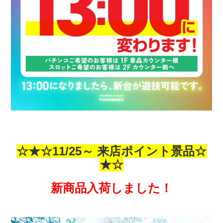
☆★☆11/25～
来店ポイント景品☆
★☆
新商品入荷しました！