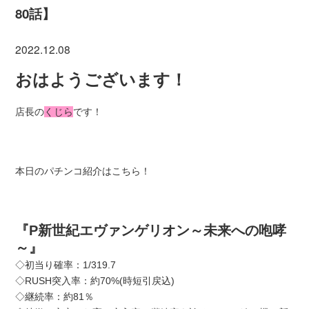
80話】
2022.12.08
おはようございます！
店長の
くじら
です！
本日のパチンコ紹介はこちら！
『P新世紀エヴァンゲリオン～未来への咆哮
～』
◇初当り確率：1/319.7
◇RUSH突入率：約70%(時短引戻込)
◇継続率：約81％