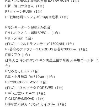
P真・花の慶次2 漆黒の衝撃 EXTRA RUSH（1台）
P新・遠山の金さん（1台）
PFクィーンRUSH（1台）
PF戦姫絶唱シンフォギア3黄金絶唱（1台）
Pモンキーターン超抜ZDa(1台)
Pうしおととら～超獣SPEC～（1台）
P真・牙狼2（1台）
ぱちんこ ウルトラマンティガ 1500×84（1台）
PF蒼穹のファフナー3 EXODUS 超蒼穹3800ver.（1台）
P頭文字D（1台）
ぱちんこ キン肉マン3 キン肉星王位争奪編 火事場ゴールド（1
台）
Pだるまっしゅ2（1台）
P真・北斗無双 Re:319ver.（1台）
P CYBORG009 M2‐V（1台）
ぱちんこ 冬のソナタ FOREVER（1台）
Pﾙﾊﾟﾝ三世12H1AZ2（1台）
P GI DREAMROAD（1台）
P弾球黙示録カイジ沼4 カイジVer.（1台）