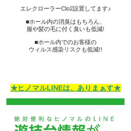
エレクローラーClo2設置してます♪
■ホール内の消臭はもちろん、
服や髪の毛に付く臭いも低減!
■ホール内でのお客様の
ウィルス感染リスクも低減!!
★ヒノマルLINEは、ありまぁす★