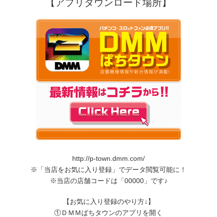
【アプリダウンロード場所】
http://p-town.dmm.com/
※「当店をお気に入り登録」でデータ閲覧可能に！
※当店の店舗コードは「00000」です♪
【お気に入り登録のやり方↓】
①ＤＭＭぱちタウンのアプリを開く