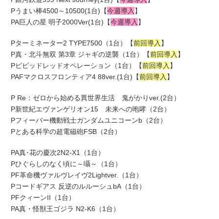
Pうまい棒4500～10500(1台)【
今週導入
】
PA巨人の星 明子2000Ver(1台)【
今週導入
】
Pターミネーター2 TYPE7500（1台）【
前回導入
】
P真・北斗無双 第3章 ジャギの逆襲（1台）【
前回導入
】
Pビビッドレッドオペレーション（1台）【
前回導入
】
PAFマクロスフロンティア4 88ver.(1台)【
前回導入
】
P Re：ゼロから始める異世界生活 鬼がかりver.(2台）
P新世紀エヴァンゲリオン15 未来への咆哮（2台）
Pフィーバー機動戦士ガンダムユニコーンb（2台）
Pとある科学の超電磁砲FSB（2台）
PA真･花の慶次2N2-X1（1台）
Pひぐらしのなく頃に～囁～（1台）
PF革命機ヴァルヴレイヴ2Lightver.（1台）
Pコードギアス 反逆のルルーシュbA（1台）
PFクィーンII（1台）
PA真・怪獣王ゴジラ N2‐K6（1台）