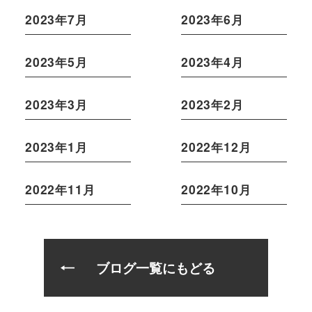
2023年7月
2023年6月
2023年5月
2023年4月
2023年3月
2023年2月
2023年1月
2022年12月
2022年11月
2022年10月
ブログ一覧にもどる