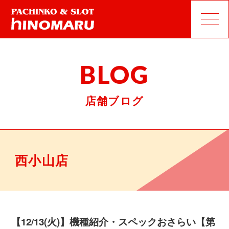
BLOG
店舗ブログ
西小山店
【12/13(火)】機種紹介・スペックおさらい【第