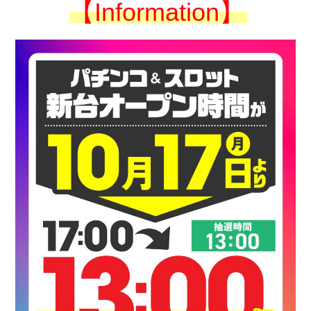
【Information】