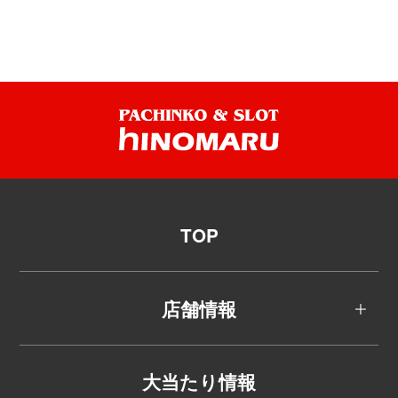
TOP
店舗情報
大当たり情報