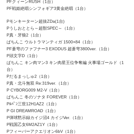
PFクィーンRUSH（1台）
PF戦姫絶唱シンフォギア3黄金絶唱（1台）
Pモンキーターン超抜ZDa(1台)
Pうしおととら～超獣SPEC～（1台）
P真・牙狼2（1台）
ぱちんこ ウルトラマンティガ 1500×84（1台）
PF蒼穹のファフナー3 EXODUS 超蒼穹3800ver.（1台）
P頭文字D（1台）
ぱちんこ キン肉マン3 キン肉星王位争奪編 火事場ゴールド（1
台）
Pだるまっしゅ2（1台）
P真・北斗無双 Re:319ver.（1台）
P CYBORG009 M2‐V（1台）
ぱちんこ 冬のソナタ FOREVER（1台）
Pﾙﾊﾟﾝ三世12H1AZ2（1台）
P GI DREAMROAD（1台）
P弾球黙示録カイジ沼4 カイジVer.（1台）
P戦国乙女6M2AZ1Y（1台）
Pフィーバーアクエリオン6bV（1台）