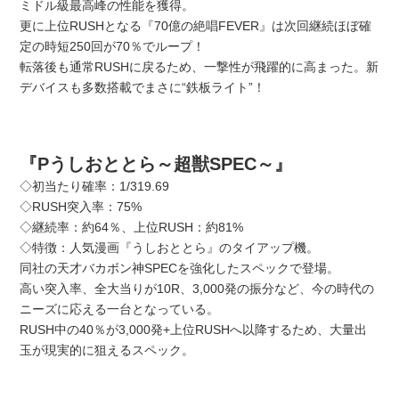
ミドル級最高峰の性能を獲得。
更に上位RUSHとなる『70億の絶唱FEVER』は次回継続ほぼ確
定の時短250回が70％でループ！
転落後も通常RUSHに戻るため、一撃性が飛躍的に高まった。新
デバイスも多数搭載でまさに“鉄板ライト”！
『Pうしおととら～超獣SPEC～』
◇初当たり確率：1/319.69
◇RUSH突入率：75%
◇継続率：約64％、上位RUSH：約81%
◇特徴：人気漫画『うしおととら』のタイアップ機。
同社の天才バカボン神SPECを強化したスペックで登場。
高い突入率、全大当りが10R、3,000発の振分など、今の時代の
ニーズに応える一台となっている。
RUSH中の40％が3,000発+上位RUSHへ以降するため、大量出
玉が現実的に狙えるスペック。