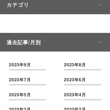
カテゴリ
過去記事/月別
2023年9月
2023年8月
2023年7月
2023年6月
2023年5月
2023年4月
2023年3月
2023年2月