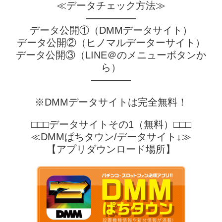
≪データチェック方法≫
―――――
データ公開①（DMMデータサイト）
データ公開②（ヒノマルデーターサイト）
データ公開③（LINE＠のメニューボタンか
ら）
――――
※DMMデータサイトは完全無料！
□□□データサイトその1（無料）□□□
≪DMMぱちタウン/データサイト↓≫
【アプリダウンロード場所】