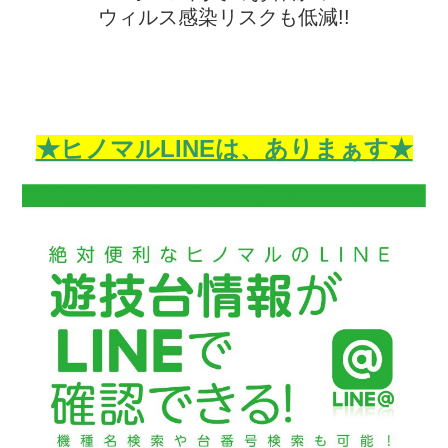
ウィルス感染リスクも低減!!
★ヒノマルLINEは、ありまぁす★