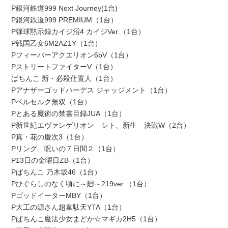
P銀河鉄道999 Next Journey(1台)
P銀河鉄道999 PREMIUM（1台）
P弾球黙示録カイジ沼4 カイジVer.（1台）
P戦国乙女6M2AZ1Y（1台）
Pフィーバーアクエリオン6bV（1台）
PストリートファイターV（1台）
ぱちんこ 新・必殺仕置人（1台）
Pアナザーゴッドハーデス ジャッジメント（1台）
Pベルセルク無双（1台）
Pとある魔術の禁書目録JUA（1台）
P新世紀エヴァンゲリオン シト、新生 決戦W（2台）
P真・花の慶次3（1台）
Pリング 呪いの７日間２（1台）
P13日の金曜日ZB（1台）
Pぱちんこ 乃木坂46（1台）
Pひぐらしのなく頃に～廻～219ver.（1台）
PゴッドイーターMBY（1台）
P大工の源さん超韋駄天YTA（1台）
Pぱちんこ魔法少女まどか☆マギカ2H5（1台）