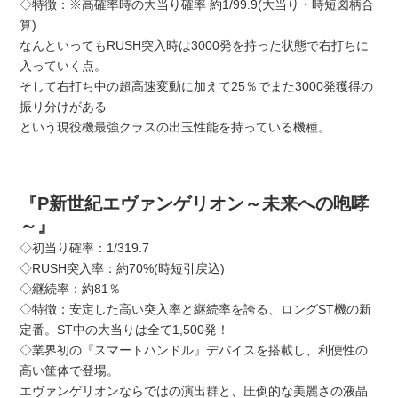
◇特徴：※高確率時の大当り確率 約1/99.9(大当り・時短図柄合
算)
なんといってもRUSH突入時は3000発を持った状態で右打ちに
入っていく点。
そして右打ち中の超高速変動に加えて25％でまた3000発獲得の
振り分けがある
という現役機最強クラスの出玉性能を持っている機種。
『P新世紀エヴァンゲリオン～未来への咆哮
～』
◇初当り確率：1/319.7
◇RUSH突入率：約70%(時短引戻込)
◇継続率：約81％
◇特徴：安定した高い突入率と継続率を誇る、ロングST機の新
定番。ST中の大当りは全て1,500発！
◇業界初の『スマートハンドル』デバイスを搭載し、利便性の
高い筐体で登場。
エヴァンゲリオンならではの演出群と、圧倒的な美麗さの液晶