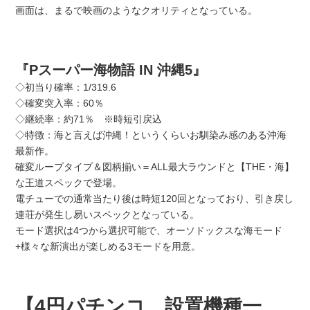
画面は、まるで映画のようなクオリティとなっている。
『Pスーパー海物語 IN 沖縄5』
◇初当り確率：1/319.6
◇確変突入率：60％
◇継続率：約71％ ※時短引戻込
◇特徴：海と言えば沖縄！というくらいお馴染み感のある沖海
最新作。
確変ループタイプ＆図柄揃い＝ALL最大ラウンドと【THE・海】
な王道スペックで登場。
電チューでの通常当たり後は時短120回となっており、引き戻し
連荘が発生し易いスペックとなっている。
モード選択は4つから選択可能で、オーソドックスな海モード
+様々な新演出が楽しめる3モードを用意。
【4円パチンコ 設置機種一