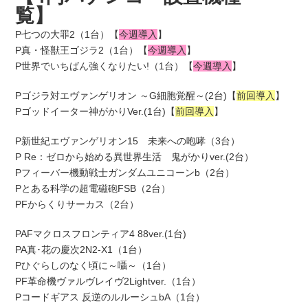
覧】
P七つの大罪2（1台）【
今週導入
】
P真・怪獣王ゴジラ2（1台）【
今週導入
】
P世界でいちばん強くなりたい!（1台）【
今週導入
】
Pゴジラ対エヴァンゲリオン ～G細胞覚醒～(2台)【
前回導入
】
Pゴッドイーター神がかりVer.(1台)【
前回導入
】
P新世紀エヴァンゲリオン15 未来への咆哮（3台）
P Re：ゼロから始める異世界生活 鬼がかりver.(2台）
Pフィーバー機動戦士ガンダムユニコーンb（2台）
Pとある科学の超電磁砲FSB（2台）
PFからくりサーカス（2台）
PAFマクロスフロンティア4 88ver.(1台)
PA真･花の慶次2N2-X1（1台）
Pひぐらしのなく頃に～囁～（1台）
PF革命機ヴァルヴレイヴ2Lightver.（1台）
Pコードギアス 反逆のルルーシュbA（1台）