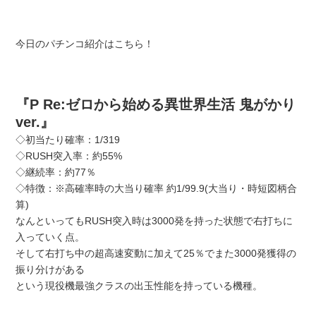
今日のパチンコ紹介はこちら！
『P Re:ゼロから始める異世界生活 鬼がかり
ver.』
◇初当たり確率：1/319
◇RUSH突入率：約55%
◇継続率：約77％
◇特徴：※高確率時の大当り確率 約1/99.9(大当り・時短図柄合
算)
なんといってもRUSH突入時は3000発を持った状態で右打ちに
入っていく点。
そして右打ち中の超高速変動に加えて25％でまた3000発獲得の
振り分けがある
という現役機最強クラスの出玉性能を持っている機種。