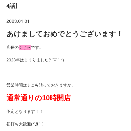
4話】
2023.01.01
あけましておめでとうございます！
店長の
くじら
です。
2023年はじまりました(*´▽｀*)
営業時間は⇓にも貼っておきますが、
通常通りの10時開店
予定となります！！
初打ち大歓迎(*´Д｀)