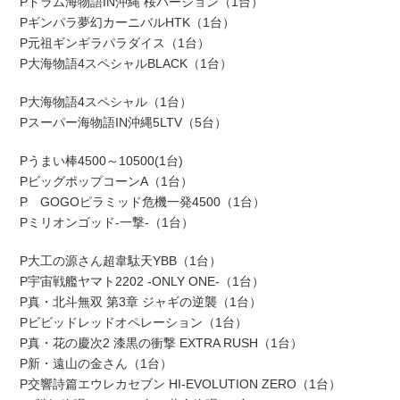
Pドラム海物語IN沖縄 桜バージョン（1台）
Pギンパラ夢幻カーニバルHTK（1台）
P元祖ギンギラパラダイス（1台）
P大海物語4スペシャルBLACK（1台）
P大海物語4スペシャル（1台）
Pスーパー海物語IN沖縄5LTV（5台）
Pうまい棒4500～10500(1台)
PビッグポップコーンA（1台）
P GOGOピラミッド危機一発4500（1台）
Pミリオンゴッド‐一撃‐（1台）
P大工の源さん超韋駄天YBB（1台）
P宇宙戦艦ヤマト2202 ‐ONLY ONE‐（1台）
P真・北斗無双 第3章 ジャギの逆襲（1台）
Pビビッドレッドオペレーション（1台）
P真・花の慶次2 漆黒の衝撃 EXTRA RUSH（1台）
P新・遠山の金さん（1台）
P交響詩篇エウレカセブン HI‐EVOLUTION ZERO（1台）