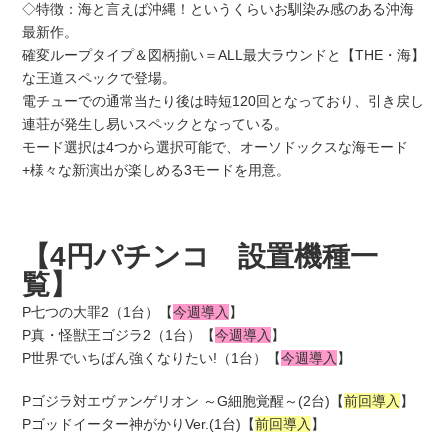
◇特徴：海と言えば沖縄！というくらいお馴染み感のある沖海
最新作。
確変ループタイプ＆図柄揃い＝ALL最大ラウンドと【THE・海】
な王道スペックで登場。
電チューでの通常当たり後は時短120回となっており、引き戻し
連荘が発生し易いスペックとなっている。
モード選択は4つから選択可能で、オーソドックスな海モード
+様々な新演出が楽しめる3モードを用意。
【4円パチンコ 設置機種一
覧】
P七つの大罪2（1台）【
今週導入
】
P真・怪獣王ゴジラ2（1台）【
今週導入
】
P世界でいちばん強くなりたい!（1台）【
今週導入
】
Pゴジラ対エヴァンゲリオン ～G細胞覚醒～(2台)【
前回導入
】
Pゴッドイーター神がかりVer.(1台)【
前回導入
】