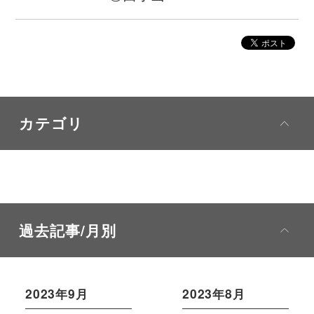
カテゴリ
過去記事/月別
2023年9月
2023年8月