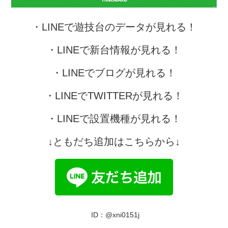
・LINEで遊技台のデータが見れる！
・LINEで新台情報が見れる！
・LINEでブログが見れる！
・LINEでTWITTERが見れる！
・LINEで設置機種が見れる！
↓ともだち追加はこちらから↓
ID：@xni0151j