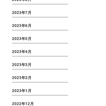
2023年7月
2023年6月
2023年5月
2023年4月
2023年3月
2023年2月
2023年1月
2022年12月