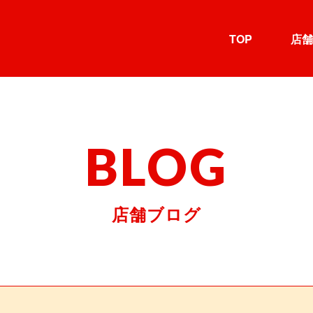
TOP
店舗
BLOG
店舗ブログ