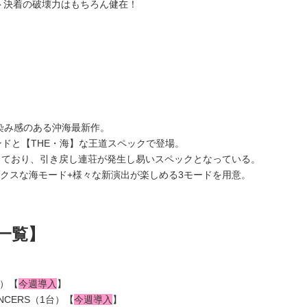
ウント決着の破壊力はもちろん健在！
染み感のある沖海最新作。
ンドと【THE・海】な王道スペックで登場。
っており、引き戻し連荘が発生し易いスペックとなっている。
クスな海モード+様々な新演出が楽しめる3モードを用意。
一覧】
台）【
今週導入
】
ANCERS（1台）【
今週導入
】