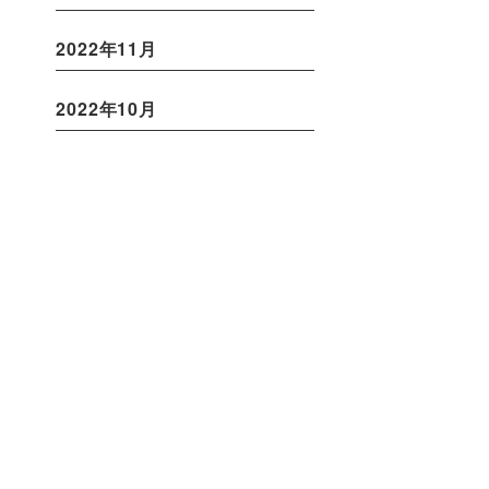
2022年11月
2022年10月