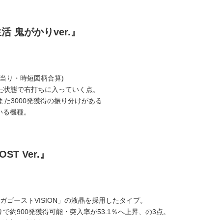
活 鬼がかりver.』
大当り・時短図柄合算)
った状態で右打ちに入っていく点。
た3000発獲得の振り分けがある
いる機種。
ST Ver.』
ゴーストVISION」の液晶を採用したタイプ。
約900発獲得可能・突入率が53.1％へ上昇、の3点。