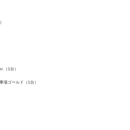
）
）
er.（1台）
火事場ゴールド（1台）