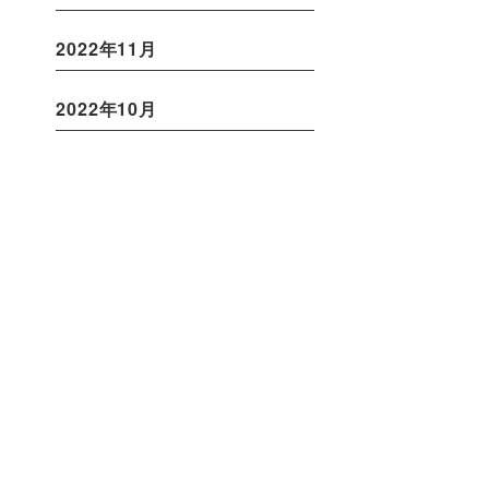
2022年11月
2022年10月