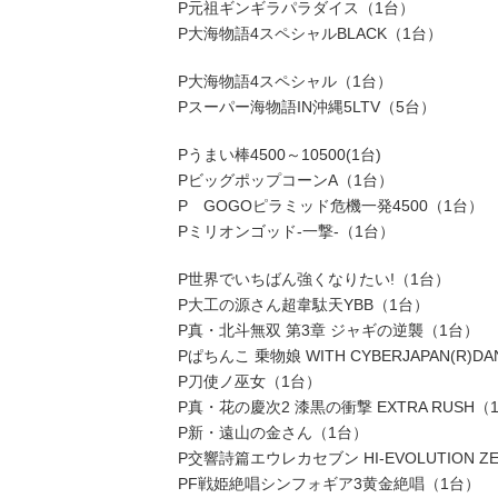
P元祖ギンギラパラダイス（1台）
P大海物語4スペシャルBLACK（1台）
P大海物語4スペシャル（1台）
Pスーパー海物語IN沖縄5LTV（5台）
Pうまい棒4500～10500(1台)
PビッグポップコーンA（1台）
P GOGOピラミッド危機一発4500（1台）
Pミリオンゴッド‐一撃‐（1台）
P世界でいちばん強くなりたい!（1台）
P大工の源さん超韋駄天YBB（1台）
P真・北斗無双 第3章 ジャギの逆襲（1台）
Pぱちんこ 乗物娘 WITH CYBERJAPAN(R)D
P刀使ノ巫女（1台）
P真・花の慶次2 漆黒の衝撃 EXTRA RUSH（
P新・遠山の金さん（1台）
P交響詩篇エウレカセブン HI‐EVOLUTION Z
PF戦姫絶唱シンフォギア3黄金絶唱（1台）