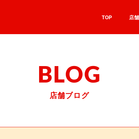
TOP
店舗
BLOG
店舗ブログ