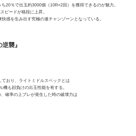
ち20％で出玉約3000個（10R×2回）を獲得できるのが魅力。
消化スピードが格段に上昇。
爽快感を生み出す究極の連チャンゾーンとなっている。
の逆襲』
しており、ライトミドルスペックとは
ミドル機も顔負けの出玉性能を有する。
の、確率の上ブレが発生した時の破壊力は