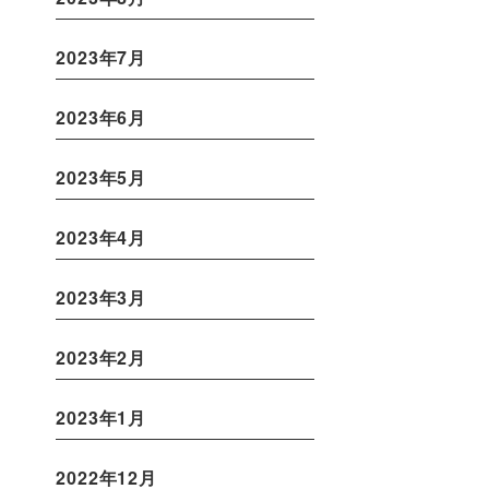
2023年7月
2023年6月
2023年5月
2023年4月
2023年3月
2023年2月
2023年1月
2022年12月