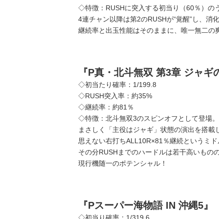
◇特徴：RUSHに突入する初当り（60％）のう
4連チャン以降は第2のRUSHが“覚醒”し、
継続率と出玉性能はそのままに、唯一無二の
『P真・北斗無双 第3章 ジャギ
◇初当たり確率：1/199.8
◇RUSH突入率：約35%
◇継続率：約81％
◇特徴：北斗無双3のスピンオフとして登場。
まさしく「主役はジャギ」状態の演出を搭載
思えない右打ちALL10R×81％継続という
その分RUSHまでのハードルは若干高いもの
現行機随一のポテンシャル！
『Pスーパー海物語 IN 沖縄5』
◇初当り確率：1/319.6