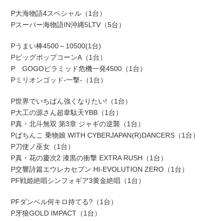
P大海物語4スペシャル（1台）
Pスーパー海物語IN沖縄5LTV（5台）
Pうまい棒4500～10500(1台)
PビッグポップコーンA（1台）
P GOGOピラミッド危機一発4500（1台）
Pミリオンゴッド‐一撃‐（1台）
P世界でいちばん強くなりたい!（1台）
P大工の源さん超韋駄天YBB（1台）
P真・北斗無双 第3章 ジャギの逆襲（1台）
Pぱちんこ 乗物娘 WITH CYBERJAPAN(R)DANCERS（1台）
P刀使ノ巫女（1台）
P真・花の慶次2 漆黒の衝撃 EXTRA RUSH（1台）
P交響詩篇エウレカセブン HI‐EVOLUTION ZERO（1台）
PF戦姫絶唱シンフォギア3黄金絶唱（1台）
PFダンベル何キロ持てる?（1台）
P牙狼GOLD IMPACT（1台）