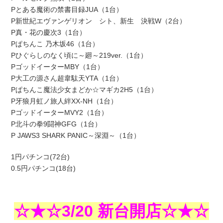
Pとある魔術の禁書目録JUA（1台）
P新世紀エヴァンゲリオン シト、新生 決戦W（2台）
P真・花の慶次3（1台）
Pぱちんこ 乃木坂46（1台）
Pひぐらしのなく頃に～廻～219ver.（1台）
PゴッドイーターMBY（1台）
P大工の源さん超韋駄天YTA（1台）
Pぱちんこ魔法少女まどか☆マギカ2H5（1台）
P牙狼月虹ノ旅人絆XX-NH（1台）
PゴッドイーターMVY2（1台）
P北斗の拳9闘神GFG（1台）
P JAWS3 SHARK PANIC～深淵～（1台）
1円パチンコ(72台)
0.5円パチンコ(18台)
☆★☆3/20 新台開店☆★☆