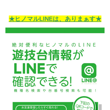
★ヒノマルLINEは、ありまぁす★