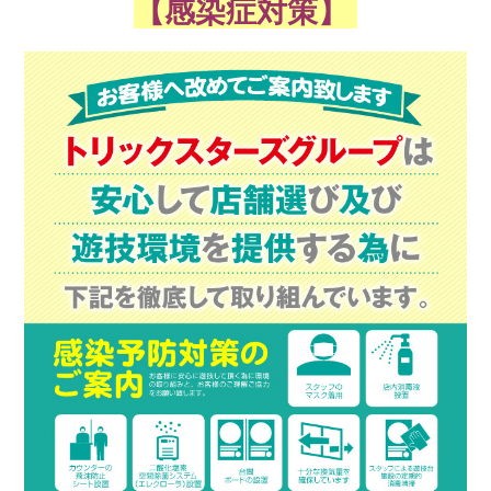
【感染症対策】