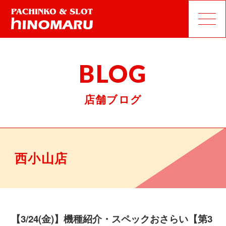
BLOG
店舗ブログ
西小山店
【3/24(金)】機種紹介・スペックおさらい【第3