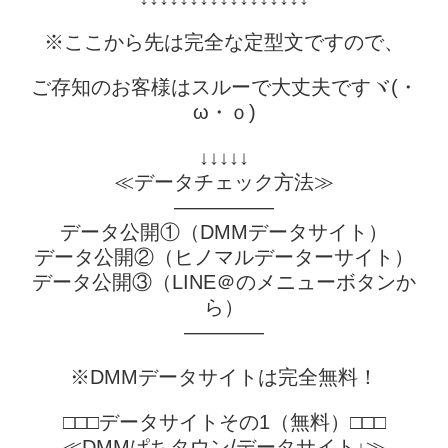
※ここから先は完全な定型文ですので、
ご存知のお客様はスルーで大丈夫ですヾ(・
ω・ｏ)
↓↓↓↓↓
≪データチェック方法≫
―――――
データ公開①（DMMデータサイト）
データ公開②（ヒノマルデーターサイト）
データ公開③（LINE＠のメニューボタンか
ら）
――――
※DMMデータサイトは完全無料！
□□□データサイトその1（無料）□□□
≪DMMぱちタウン/データサイト↓≫