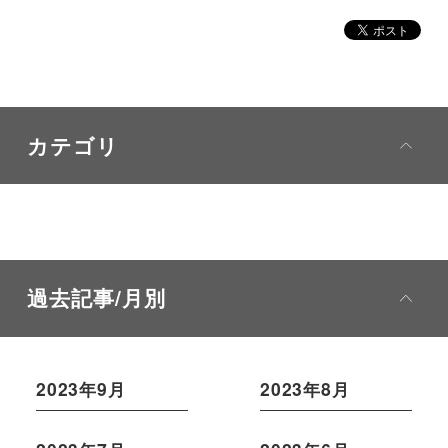
カテゴリ
過去記事/月別
2023年9月
2023年8月