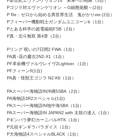
P新世紀エヴァンゲリオン15 未来への咆哮（3台）
Pゴジラ対エヴァンゲリオン ～G細胞覚醒～(2台)
P Re：ゼロから始める異世界生活 鬼がかりver.(2台）
Pフィーバー機動戦士ガンダムユニコーンb（1台）
Pとある科学の超電磁砲FSB（2台）
P真・北斗無双 第4章（2台）
Pリング 呪いの7日間2 FWA（1台）
PA真･花の慶次2N2-X1（1台）
PF革命機ヴァルヴレイヴ2Lightver.（1台）
PFクィーンII(1台)
PA真・怪獣王ゴジラ N2‐K6（1台）
PAスーパー海物語IN沖縄5SBA（2台）
PA海物語3R2スペシャル(1台)
PAスーパー海物語IN地中海SBA（1台）
PAスーパー海物語IN JAPAN2 with 太鼓の達人（1台）
Pギンパラ夢幻カーニバルHTK（1台）
P元祖ギンギラパラダイス（1台）
P大海物語4スペシャルBLACK（1台）